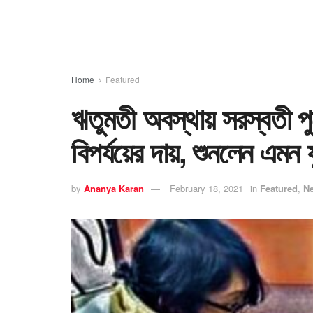
Home
Featured
ঋতুমতী অবস্থায় সরস্বতী প
বিপর্যয়ের দায়, শুনলেন এমন 
by
Ananya Karan
February 18, 2021
in
Featured
,
N