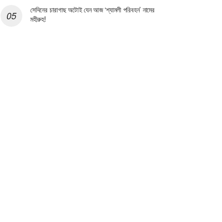
সেদিনের চারাগাছ অটোই যেন আজ ‘শ্যামলী পরিবহন’ নামের
মহীরুহ!