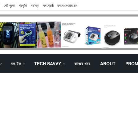
পেট পুজো
প্রকৃতি
বাণিজ্য
সমপ্রেমী
বদলে দেওয়ার গল্প
রক-টক
TECH SAVVY
কাজের খবর
ABOUT
PROM