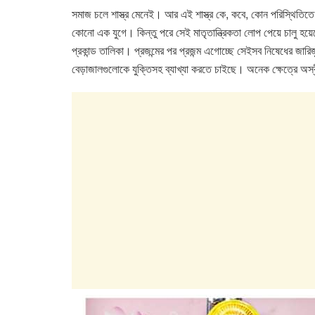
a
wi
h
n
সমাজ চলে শাস্ত্র মেনেই। আর এই শাস্ত্র কে, কবে, কোন পরিস্থিতিতে
c
tt
at
k
কোনো এক যুগে। কিন্তু পরে সেই মাতৃতান্ত্রিকতা লোপ পেয়ে চালু হয়
e
er
s
e
প্রকান্ড তালিকা। প্রজন্মের পর প্রজন্ম এগোচ্ছে সেইসব নিষেধের জার
b
A
dI
বেড়াজালগুলোকে যুক্তিসহ ব্যাখ্যা করতে চাইছে। অনেক ক্ষেত্রে 
o
p
n
o
p
k