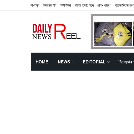
না-মানুষ
শিকড়ের টান
নস্টালজিয়া
পায়ের তলায় সর্ষে
পালা- পাব্বণ
পুরনো দিনের কথা
HOME
NEWS
EDITORIAL
সিনেস্তান