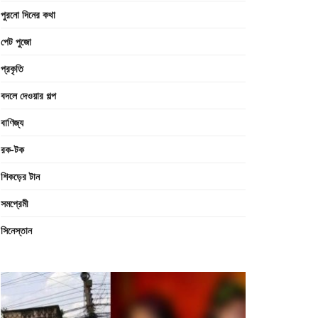
পুরনো দিনের কথা
পেট পুজো
প্রকৃতি
বদলে দেওয়ার গল্প
বাণিজ্য
রক-টক
শিকড়ের টান
সমপ্রেমী
সিনেস্তান