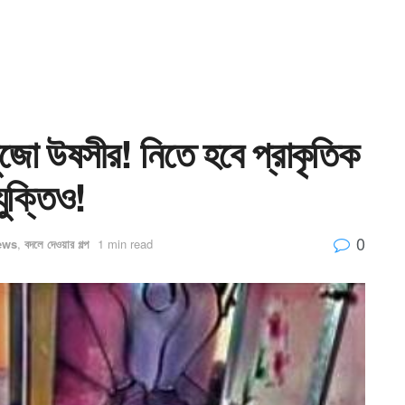
ুজো উষসীর! নিতে হবে প্রাকৃতিক
যুক্তিও!
0
ews
,
বদলে দেওয়ার গল্প
1 min read