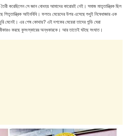
 তৈরী করেছিলেন সে জ্ঞান বোধহয় আমাদের কারোরই নেই। সমাজ মাতৃতান্ত্রিক ছিল
েছে পিতৃতান্ত্রিক আইনবিধি। ফলতঃ মেয়েদের উপর এসেছে শুধুই নিষেধাজ্ঞার এক
িজুরি মেনেই। এর শেষ কোথায়? এই দশকের মেয়েরা তাদের গন্ডি ঘেরা
অস্বীকারও করছে কুসংস্কারের অন্ধকারকে। আর তাতেই ঘটছে সংঘাত।