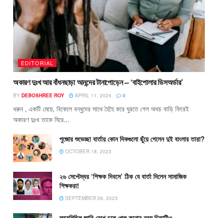
EDITORIAL
অকারণ দুঃখ আর বাঁধনছাড়া আনন্দের টানাপোড়েন – ‘বাইপোলার ডিসঅর্ডার’
BY
DEBOSHREE ROY
APRIL 11, 2024
0
ধরুন , একটি মেয়ে, বিকেলে বন্ধুদের সাথে হৈহৈ করে ঘুরতে গেল অথচ বাড়ি ফিরেই
অকারণ দুঃখ তাকে ঘিরে...
পুজোর শুভেচ্ছা বার্তায় কোন দিকগুলো ছুঁয়ে গেলেন দুই বাংলার তারা?
OCTOBER 18, 2023
২৬ সেপ্টেম্বর ‘শিক্ষক দিবসে’ ঠিক যে বার্তা দিলেন সামাজিক
শিক্ষকরা!
SEPTEMBER 26, 2023
মৃত্যুমিছিল জারি রেখে চলে গেল কুনোর নবম চিতাটিও