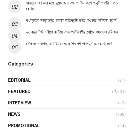
খাবারের মান আর দাম, দুয়ের জন্য এখনও ভিড় জমে শতাব্দী প্রাচীন দত্ত
কেবিনে
কংক্রিটের সাম্রাজ্যের মাঝেই ব্যতিক্রমী নজির হাওড়ার ‘দক্ষিণের ডুয়ার্স’
২৫ বছর নির্জন দ্বীপে কাটিয়ে এখন প্রতিবেশীর খোঁজে বাস্তবের রবিনসন
সেদিনের চারাগাছ অটোই যেন আজ ‘শ্যামলী পরিবহন’ নামের মহীরুহ!
Categories
EDITORIAL
(77)
FEATURED
(2,531)
INTERVIEW
(13)
NEWS
(709)
PROMOTIONAL
(14)