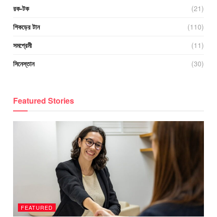
রক-টক
(21)
শিকড়ের টান
(110)
সমপ্রেমী
(11)
সিনেস্তান
(30)
Featured Stories
FEATURED