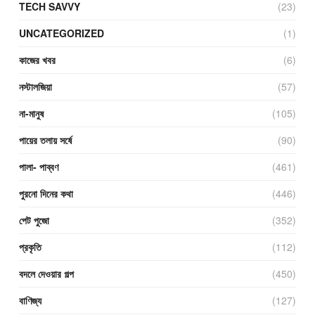
TECH SAVVY
(23)
UNCATEGORIZED
(1)
কাজের খবর
(6)
নস্টালজিয়া
(57)
না-মানুষ
(105)
পায়ের তলায় সর্ষে
(90)
পালা- পাব্বণ
(461)
পুরনো দিনের কথা
(446)
পেট পুজো
(352)
প্রকৃতি
(112)
বদলে দেওয়ার গল্প
(450)
বাণিজ্য
(127)