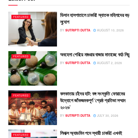
ডিসান হাসপাতালে চাকরি! স্নাতক মহিলাদের বড়
FEATURED
সুযোগ
BY
SUTRIPTI DUTTA
AUGUST 10, 2026
অবহেলা পেরিয়ে মাগুরার বাজার মাতাচ্ছে কাঠ লিচু
FEATURED
BY
SUTRIPTI DUTTA
AUGUST 2, 2026
কলকাতায় চাঁদের হাট: বঙ্গ সংস্কৃতি ফোরামের
FEATURED
উদ্যোগে জাঁকজমকপূর্ণ ‘শ্রেষ্ঠ প্রতিভা সম্মান
২০২৬’
BY
SUTRIPTI DUTTA
JULY 30, 2026
লিনাক্স অ্যাডমিন পদে স্থায়ী চাকরি! এখনই
FEATURED