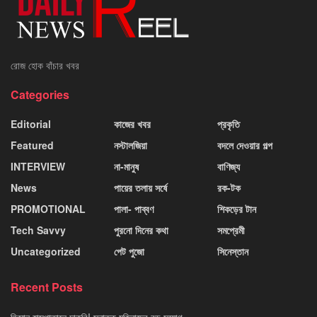
রোজ হোক বাঁচার খবর
Categories
Editorial
কাজের খবর
প্রকৃতি
Featured
নস্টালজিয়া
বদলে দেওয়ার গল্প
INTERVIEW
না-মানুষ
বাণিজ্য
News
পায়ের তলায় সর্ষে
রক-টক
PROMOTIONAL
পালা- পাব্বণ
শিকড়ের টান
Tech Savvy
পুরনো দিনের কথা
সমপ্রেমী
Uncategorized
পেট পুজো
সিনেস্তান
Recent Posts