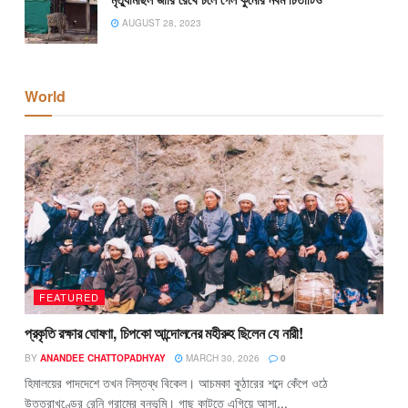
AUGUST 28, 2023
World
FEATURED
প্রকৃতি রক্ষার ঘোষণা, চিপকো আন্দোলনের মহীরুহ ছিলেন যে নারী!
BY
ANANDEE CHATTOPADHYAY
MARCH 30, 2026
0
হিমালয়ের পাদদেশে তখন নিস্তব্ধ বিকেল। আচমকা কুঠারের শব্দে কেঁপে ওঠে
উত্তরাখণ্ডের রেনি গ্রামের বনভূমি। গাছ কাটতে এগিয়ে আসা...