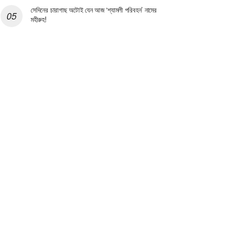
সেদিনের চারাগাছ অটোই যেন আজ ‘শ্যামলী পরিবহন’ নামের
মহীরুহ!