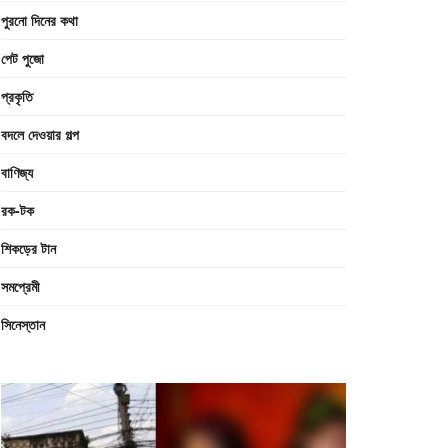
পুরনো দিনের কথা
পেট পুজো
প্রকৃতি
বদলে দেওয়ার গল্প
বাণিজ্য
রক-টক
শিকড়ের টান
সমপ্রেমী
সিনেস্তান