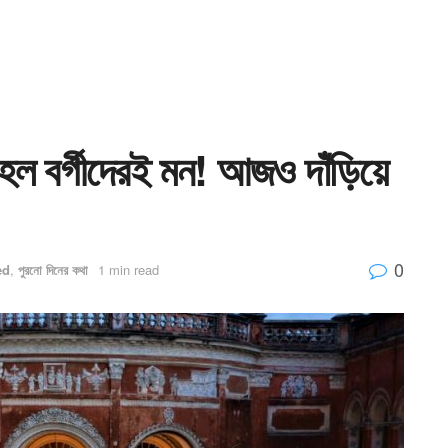
হল বর্গীদেরই মন! আজও দাঁড়িয়ে
0
ed
,
পুরনো দিনের কথা
1 min read