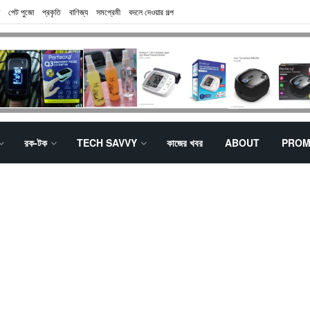
পেট পুজো
প্রকৃতি
বাণিজ্য
সমপ্রেমী
বদলে দেওয়ার গল্প
রক-টক
TECH SAVVY
কাজের খবর
ABOUT
PROM