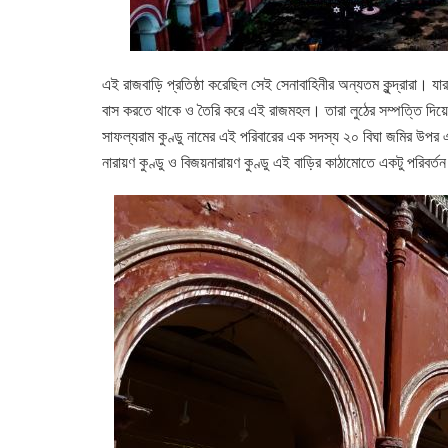
এই রাজবাড়ি প্রতিষ্ঠা করেছিল সেই সেনাবাহিনীর অন্যতম কুন্দ্রারা।
বাস করতে থাকে ও তৈরি করে এই রাজমহল। তারা লুঠের সম্পত্তি দিয়ে প্র
সাফল্যরাম কুণ্ডু নামের এই পরিবারের এক সদস্য ২০ বিঘা জমির উপর 
নারায়ণ কুণ্ডু ও বিজয়নারায়ণ কুণ্ডু এই বাড়ির কাঠামোতে একটু পরিবর