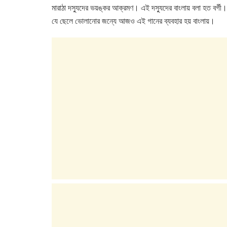
e
er
s
e
মারাঠা দস্যুদের ভয়ঙ্কর আক্রমণ। এই দস্যুদের বাংলায় বলা হত বর্
b
A
dI
যে ছেলে ভোলানোর জন্যে আজও এই গানের ব্যবহার হয় বাংলায়।
o
p
n
o
p
k