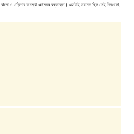
গী। বাংলা ও ওড়িশার অবস্থা এইসময় রক্তাক্ত। এতটাই ভয়ানক ছিল সেই দিনগুলো,