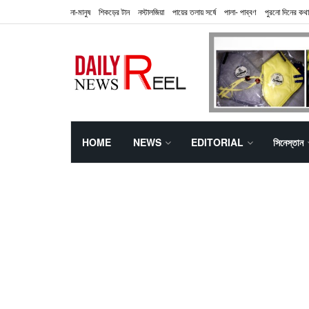
না-মানুষ
শিকড়ের টান
নস্টালজিয়া
পায়ের তলায় সর্ষে
পালা- পাব্বণ
পুরনো দিনের কথা
HOME
NEWS
EDITORIAL
সিনেস্তান