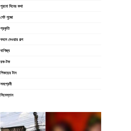
পুরনো দিনের কথা
পেট পুজো
প্রকৃতি
বদলে দেওয়ার গল্প
বাণিজ্য
রক-টক
শিকড়ের টান
সমপ্রেমী
সিনেস্তান