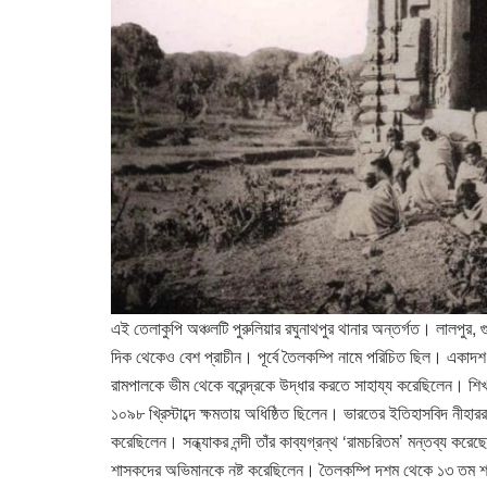
এই তেলাকুপি অঞ্চলটি পুরুলিয়ার রঘুনাথপুর থানার অন্তর্গত। লালপুর, 
দিক থেকেও বেশ প্রাচীন। পূর্বে তৈলকম্পি নামে পরিচিত ছিল। একাদশ শ
রামপালকে ভীম থেকে বরেন্দ্রকে উদ্ধার করতে সাহায্য করেছিলেন। শিখ
১০৯৮ খ্রিস্টাব্দে ক্ষমতায় অধিষ্ঠিত ছিলেন। ভারতের ইতিহাসবিদ নীহার
করেছিলেন। সন্ধ্যাকর নন্দী তাঁর কাব্যগ্রন্থ ‘রামচরিতম’ মন্তব্য করেছ
শাসকদের অভিমানকে নষ্ট করেছিলেন। তৈলকম্পি দশম থেকে ১৩ তম শতাব্দী