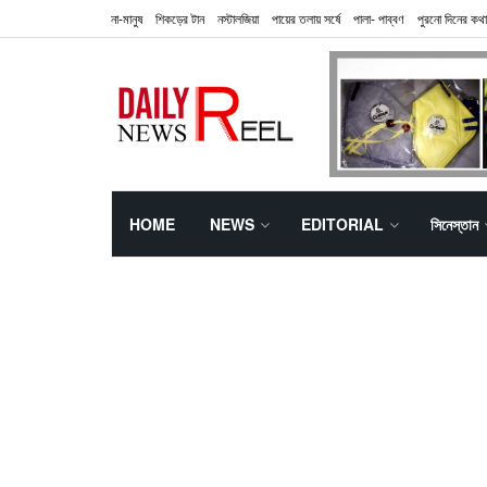
না-মানুষ
শিকড়ের টান
নস্টালজিয়া
পায়ের তলায় সর্ষে
পালা- পাব্বণ
পুরনো দিনের কথা
HOME
NEWS
EDITORIAL
সিনেস্তান