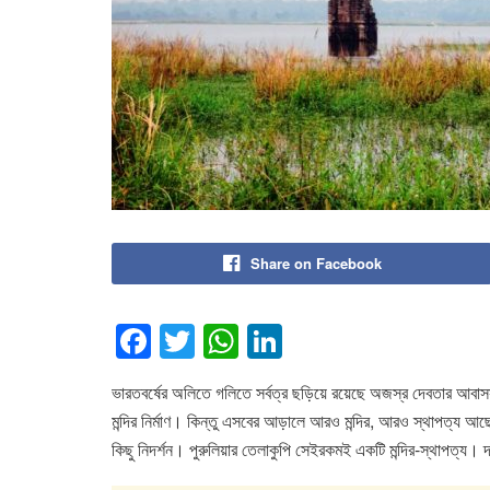
Share on Facebook
F
T
W
Li
a
wi
h
n
ভারতবর্ষের অলিতে গলিতে সর্বত্র ছড়িয়ে রয়েছে অজস্র দেবতার আবা
c
tt
at
k
মন্দির নির্মাণ। কিন্তু এসবের আড়ালে আরও মন্দির, আরও স্থাপত্য আছ
e
er
s
e
কিছু নিদর্শন। পুরুলিয়ার তেলাকুপি সেইরকমই একটি মন্দির-স্থাপত্য। দা
b
A
dI