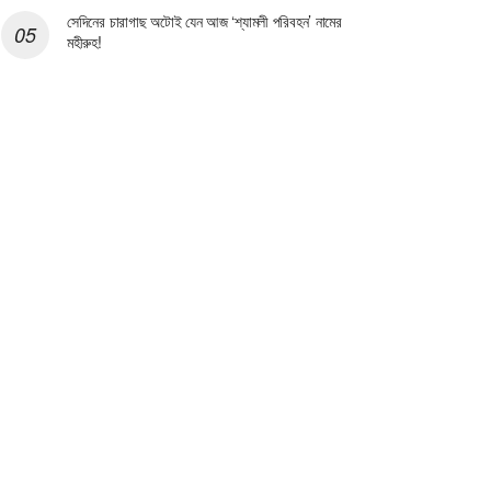
সেদিনের চারাগাছ অটোই যেন আজ ‘শ্যামলী পরিবহন’ নামের
মহীরুহ!