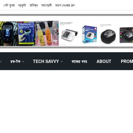
পেট পুজো
প্রকৃতি
বাণিজ্য
সমপ্রেমী
বদলে দেওয়ার গল্প
রক-টক
TECH SAVVY
কাজের খবর
ABOUT
PROM