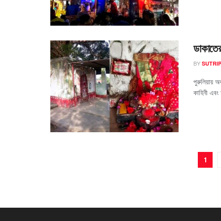
ডাকাতের
BY
SUTRIP
পুরুলিয়ায় 
কাহিনী এবং ম
1