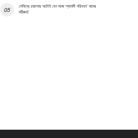
সেদিনের চারাগাছ অটোই যেন আজ ‘শ্যামলী পরিবহন’ নামের
মহীরুহ!