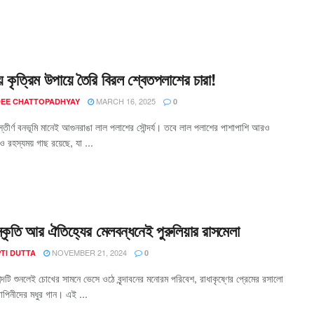
ায় কৃত্রিম উপায়ে তৈরি বিরল শ্বেতপলাশের চারা!
MARCH 16, 2025
EE CHATTOPADHYAY
0
িস্তীর্ণ বনভূমি মানেই আগুনরাঙা লাল পলাশের সৌন্দর্য। তবে লাল পলাশের পাশাপাশি আরও
ও রহস্যময় গাছ রয়েছে, যা ...
ংস্কৃতি আর ঐতিহ্যের মেলবন্ধনেই পুরুলিয়ার রাসমেলা
NOVEMBER 21, 2024
TI DUTTA
0
শব্দটি শুনলেই চোখের সামনে ভেসে ওঠে বৃন্দাবনের মনোরম পরিবেশ, রাধাকৃষ্ণের প্রেমের রসালো
পিনীদের মধুর গান। এই ...