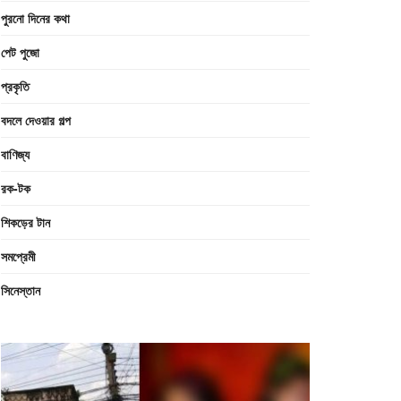
পুরনো দিনের কথা
পেট পুজো
প্রকৃতি
বদলে দেওয়ার গল্প
বাণিজ্য
রক-টক
শিকড়ের টান
সমপ্রেমী
সিনেস্তান