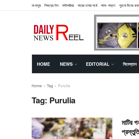
না-মানুষ
শিকড়ের টান
নস্টালজিয়া
পায়ের তলায় সর্ষে
পালা- পাব্বণ
পুরনো দিনের কথা
HOME
NEWS
EDITORIAL
সিনেস্তান
Home
Tag
Purulia
Tag:
Purulia
মাটির গ
প্রস্তুতি 