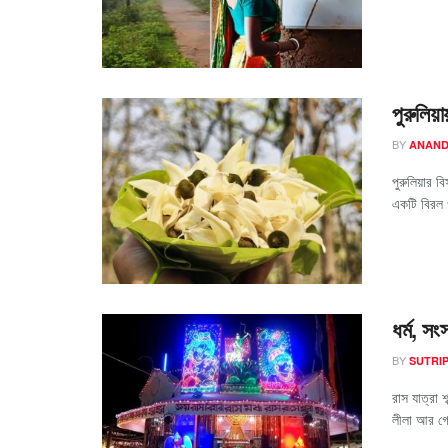
পুরুলিয়
BY
ANAND
পুরুলিয়ার ব
একটি বিরল 
ধর্ম, স
BY
SUTRIP
রাস যাত্রা 
লীলা আর গো