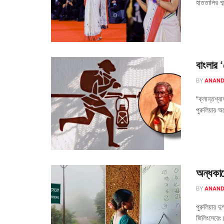
হাততালির শব্দ
বাংলার 
BY
ANAND
"ক্লান্তশ্ব
পুরুলিয়ার অ
অন্ধকার
BY
ANAND
পুরুলিয়ার দ
জিলিংসেরেং।