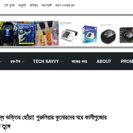
পেট পুজো
প্রকৃতি
বাণিজ্য
সমপ্রেমী
বদলে দেওয়ার গল্প
রক-টক
TECH SAVVY
কাজের খবর
ABOUT
PROM
ন্ধ ভক্তির ছোঁয়া! পুরুলিয়ার কুমোরদের ঘরে কালীপুজোর
তুঙ্গে