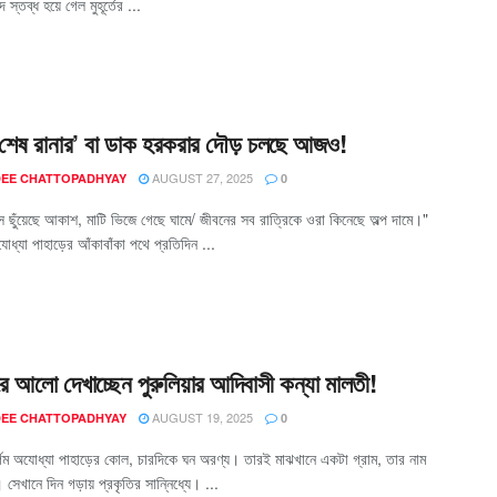
 স্তব্ধ হয়ে গেল মুহূর্তের ...
‘শেষ রানার’ বা ডাক হরকরার দৌড় চলছে আজও!
AUGUST 27, 2025
EE CHATTOPADHYAY
0
াস ছুঁয়েছে আকাশ, মাটি ভিজে গেছে ঘামে/ জীবনের সব রাত্রিকে ওরা কিনেছে অল্প দামে।"
যোধ্যা পাহাড়ের আঁকাবাঁকা পথে প্রতিদিন ...
ে আলো দেখাচ্ছেন পুরুলিয়ার আদিবাসী কন্যা মালতী!
AUGUST 19, 2025
EE CHATTOPADHYAY
0
ুর্গম অযোধ্যা পাহাড়ের কোল, চারদিকে ঘন অরণ্য। তারই মাঝখানে একটা গ্রাম, তার নাম
 সেখানে দিন গড়ায় প্রকৃতির সান্নিধ্যে। ...