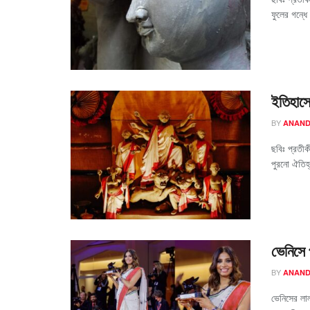
ফুলের গন্ধ
ইতিহাসে
BY
ANAND
ছবিঃ প্রতীক
পুরনো ঐতিহ্
ভেনিসে প
BY
ANAND
ভেনিসের লাল 