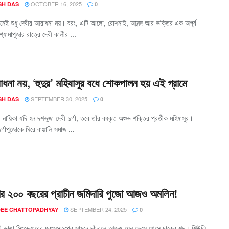
OCTOBER 16, 2025
SH DAS
0
ানেই শুধু দেবীর আরাধনা নয়। বরং, এটি আলো, রোশনাই, আনন্দ আর ভক্তির এক অপূর্ব
্যামাপূজার রাত্রে দেবী কালীর ...
রাধনা নয়, ‘হুদুর’ মহিষাসুর বধে শোকপালন হয় এই গ্রামে
SEPTEMBER 30, 2025
SH DAS
0
নায়িকা যদি হন দশভুজা দেবী দুর্গা, তবে তাঁর বধকৃত অশুভ শক্তির প্রতীক মহিষাসুর।
ুর্গাপুজোকে ঘিরে বাঙালি সমাজ ...
ার ২০০ বছরের প্রাচীন জমিদারি পুজো আজও অমলিন!
SEPTEMBER 24, 2025
EE CHATTOPADHYAY
0
ী ভাঙা সিংহদুয়ারের ধ্বংসস্তূপের সামনে দাঁড়ালে আজও যেন ভেসে আসে ঢাকের শব্দ। শিউলি