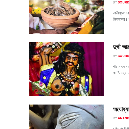
BY
SOURI
কালীপুজো ম
মিলনমেলা। শ
দুর্গা আ
BY
SOURI
শারদোৎসবের 
প্রতি বছর দ
অযোধ্য
BY
ANAND
ছবিঃ প্রতীক