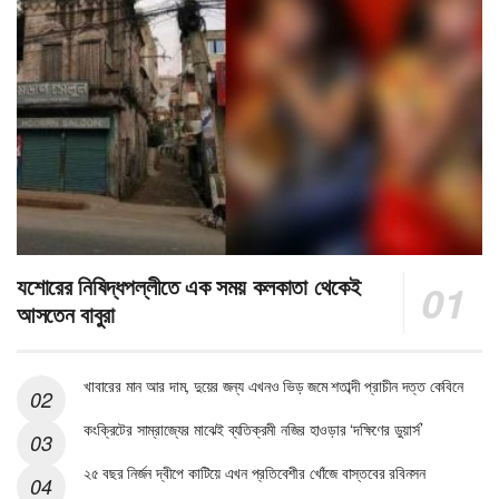
যশোরের নিষিদ্ধপল্লীতে এক সময় কলকাতা থেকেই
আসতেন বাবুরা
খাবারের মান আর দাম, দুয়ের জন্য এখনও ভিড় জমে শতাব্দী প্রাচীন দত্ত কেবিনে
কংক্রিটের সাম্রাজ্যের মাঝেই ব্যতিক্রমী নজির হাওড়ার ‘দক্ষিণের ডুয়ার্স’
২৫ বছর নির্জন দ্বীপে কাটিয়ে এখন প্রতিবেশীর খোঁজে বাস্তবের রবিনসন