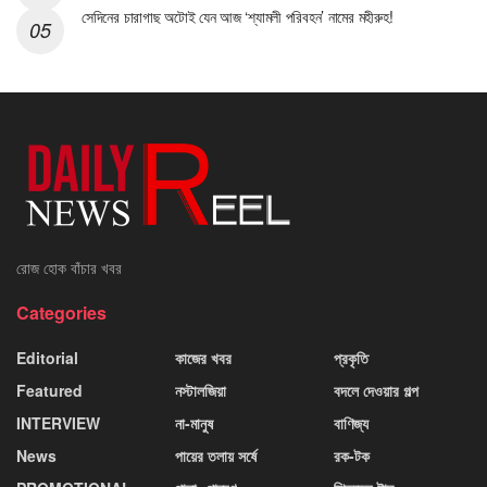
সেদিনের চারাগাছ অটোই যেন আজ ‘শ্যামলী পরিবহন’ নামের মহীরুহ!
রোজ হোক বাঁচার খবর
Categories
Editorial
কাজের খবর
প্রকৃতি
Featured
নস্টালজিয়া
বদলে দেওয়ার গল্প
INTERVIEW
না-মানুষ
বাণিজ্য
News
পায়ের তলায় সর্ষে
রক-টক