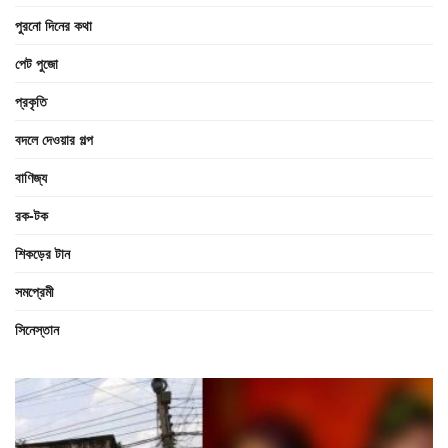
পুরনো দিনের কথা
পেট পুজো
প্রকৃতি
বদলে দেওয়ার গল্প
বাণিজ্য
রক-টক
শিকড়ের টান
সমপ্রেমী
সিনেস্তান