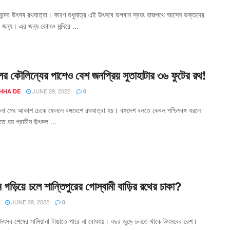
ন্দের উৎসব রথযাত্রা। কারণ শুধুমাত্র এই উৎসবে ভগবান স্বয়ং রাজপথে আসেন ভক্তদের
ার জন্য। এর জন্য কোনও মন্দিরে ...
ের কৌলিন্যের পাশেও বেশ জনপ্রিয় সুতাহাটার ৩৬ ফুটের রথ!
JUNE 29, 2022
HHA DE
0
ো মেঘ আকাশ ঢেকে ফেললে বঙ্গদেশে রথযাত্রা হয়। বঙ্গদেশ বলতে কেবল পশ্চিমবঙ্গ ধরলে
ে হয় প্রাচীন উৎকল ...
ে গড়িয়ে চলে শান্তিপুরের গোস্বামী বাড়ির রথের চাকা?
JUNE 29, 2022
0
 উৎসব শেষের সামিয়ানা টাঙাতে পারে না বোধহয়। বছর জুড়ে চলতে থাকে উৎসবের রেশ।