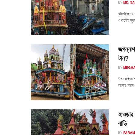
BY
MD. S
বাংলাদেশের
এখানেই স্বমহ
জগন্নাথ
টান?
BY
MEGHA
উৎসবপ্রিয় 
আষাঢ় মাসে
হাওড়ার
বাড়ি
BY
PARAM