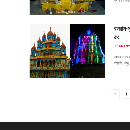
নগরের শোভা
বলরাম-সু
রথ
BY
ANANY
কালো মেঘে ঢ
বাজারি গন্ধ
1