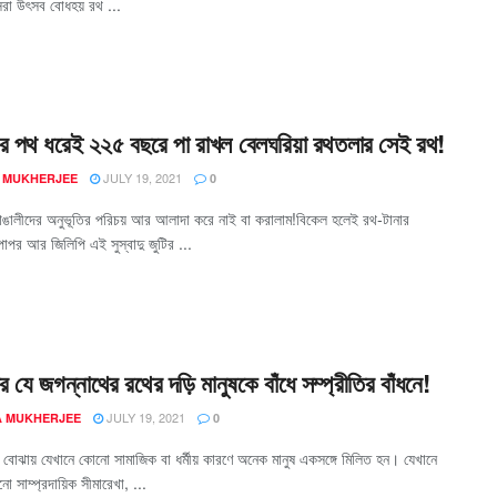
েরা উৎসব বোধহয় রথ ...
ের পথ ধরেই ২২৫ বছরে পা রাখল বেলঘরিয়া রথতলার সেই রথ!
JULY 19, 2021
 MUKHERJEE
0
 বাঙালীদের অনুভূতির পরিচয় আর আলাদা করে নাই বা করালাম!বিকেল হলেই রথ-টানার
াপর আর জিলিপি এই সুস্বাদু জুটির ...
 যে জগন্নাথের রথের দড়ি মানুষকে বাঁধে সম্প্রীতির বাঁধনে!
JULY 19, 2021
A MUKHERJEE
0
োঝায় যেখানে কোনো সামাজিক বা ধর্মীয় কারণে অনেক মানুষ একসঙ্গে মিলিত হন। যেখানে
ো সাম্প্রদায়িক সীমারেখা, ...