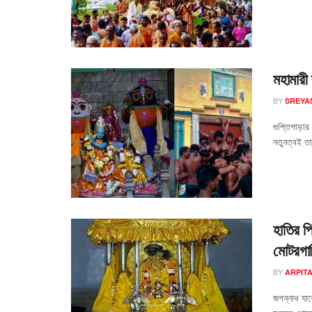
মহামারী 
BY
SREYAS
গুপ্তিপাড়া
নতুনত্বই তা
হাতির প
মোটরগাড
BY
ARPIT
জগন্নাথ যাব