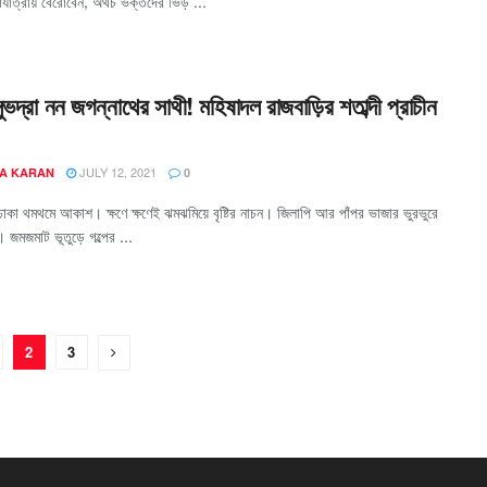
যাত্রায় বেরোবেন, অথচ ভক্তদের ভিড় ...
ভদ্রা নন জগন্নাথের সাথী! মহিষাদল রাজবাড়ির শতাব্দী প্রাচীন
JULY 12, 2021
A KARAN
0
াকা থমথমে আকাশ। ক্ষণে ক্ষণেই ঝমঝমিয়ে বৃষ্টির নাচন। জিলাপি আর পাঁপর ভাজার ভুরভুরে
। জমজমাট ভূতুড়ে গল্পের ...
2
3