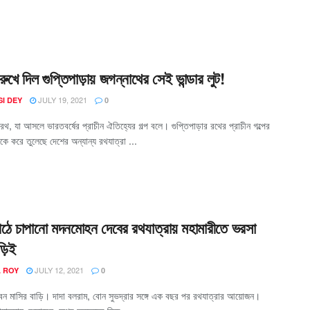
রুখে দিল গুপ্তিপাড়ায় জগন্নাথের সেই ভান্ডার লুট!
JULY 19, 2021
I DEY
0
র রথ, যা আসলে ভারতবর্ষের প্রাচীন ঐতিহ্যের গল্প বলে। গুপ্তিপাড়ার রথের প্রাচীন গল্পের
কে করে তুলেছে দেশের অন্যান্য রথযাত্রা ...
িঠে চাপানো মদনমোহন দেবের রথযাত্রায় মহামারীতে ভরসা
়িই
JULY 12, 2021
A ROY
0
েন মাসির বাড়ি। দাদা বলরাম, বোন সুভদ্রার সঙ্গে এক বছর পর রথযাত্রার আয়োজন।