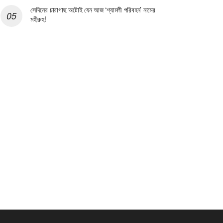
সেদিনের চারাগাছ অটোই যেন আজ ‘শ্যামলী পরিবহন’ নামের
মহীরুহ!