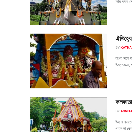
আর বর্ষার স
ঐতিহ্য
BY
KATHA
রথের সঙ্গে
উত্তেজনা, প
কলকাতার
BY
ASMIT
উৎসব বলতে ব
থাকে না কোন