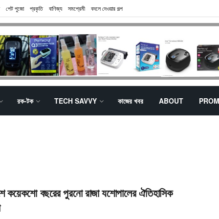
পেট পুজো
প্রকৃতি
বাণিজ্য
সমপ্রেমী
বদলে দেওয়ার গল্প
রক-টক
TECH SAVVY
কাজের খবর
ABOUT
PROM
েশে কয়েকশো বছরের পুরনো রাজা যশোপালের ঐতিহাসিক
া