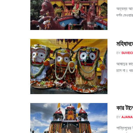
অত্যন্ত আন
দর্শন দেওয়
মহিষাদল
BY
SUVEC
আষাঢ়ের কাল
চলে না। ধরত
কার টান
BY
AJANA
শান্তিপুরের