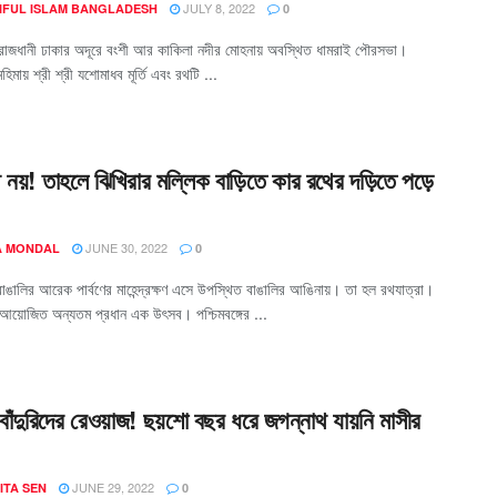
JULY 8, 2022
AIFUL ISLAM BANGLADESH
0
 রাজধানী ঢাকার অদূরে বংশী আর কাকিলা নদীর মোহনায় অবস্থিত ধামরাই পৌরসভা।
িমায় শ্রী শ্রী যশোমাধব মূর্তি এবং রথটি ...
 নয়! তাহলে ঝিখিরার মল্লিক বাড়িতে কার রথের দড়িতে পড়ে
JUNE 30, 2022
 MONDAL
0
বাঙালির আরেক পার্বণের মাহেন্দ্রক্ষণ এসে উপস্থিত বাঙালির আঙিনায়। তা হল রথযাত্রা।
 আয়োজিত অন্যতম প্রধান এক উৎসব। পশ্চিমবঙ্গের ...
 বাঁদুরিদের রেওয়াজ! ছয়শো বছর ধরে জগন্নাথ যায়নি মাসীর
JUNE 29, 2022
ITA SEN
0