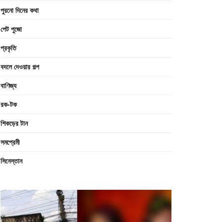
পুরনো দিনের কথা
পেট পুজো
প্রকৃতি
বদলে দেওয়ার গল্প
বাণিজ্য
রক-টক
শিকড়ের টান
সমপ্রেমী
সিনেস্তান