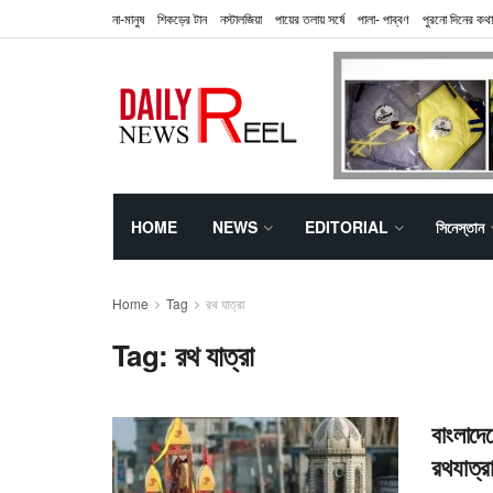
না-মানুষ
শিকড়ের টান
নস্টালজিয়া
পায়ের তলায় সর্ষে
পালা- পাব্বণ
পুরনো দিনের কথা
HOME
NEWS
EDITORIAL
সিনেস্তান
Home
Tag
রথ যাত্রা
Tag:
রথ যাত্রা
বাংলাদ
রথযাত্র