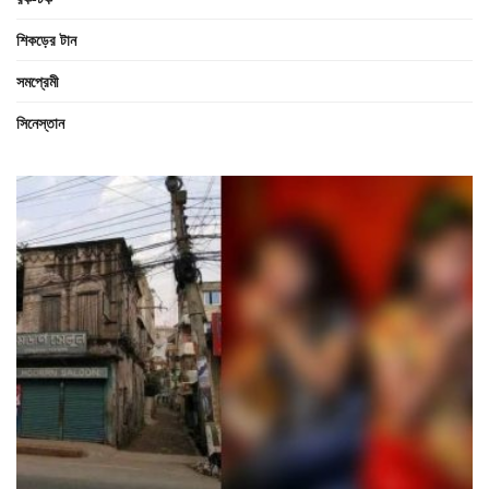
শিকড়ের টান
সমপ্রেমী
সিনেস্তান