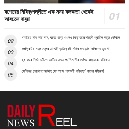
যশোরের নিষিদ্ধপল্লীতে এক সময় কলকাতা থেকেই
আসতেন বাবুরা
খাবারের মান আর দাম, দুয়ের জন্য এখনও ভিড় জমে শতাব্দী প্রাচীন দত্ত কেবিনে
কংক্রিটের সাম্রাজ্যের মাঝেই ব্যতিক্রমী নজির হাওড়ার ‘দক্ষিণের ডুয়ার্স’
২৫ বছর নির্জন দ্বীপে কাটিয়ে এখন প্রতিবেশীর খোঁজে বাস্তবের রবিনসন
সেদিনের চারাগাছ অটোই যেন আজ ‘শ্যামলী পরিবহন’ নামের মহীরুহ!