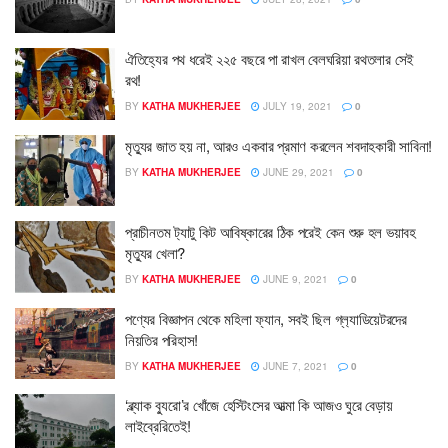
ঐতিহ্যের পথ ধরেই ২২৫ বছরে পা রাখল বেলঘরিয়া রথতলার সেই
রথ!
BY
KATHA MUKHERJEE
JULY 19, 2021
0
মৃত্যুর জাত হয় না, আরও একবার প্রমাণ করলেন শবদাহকারী সাবিনা!
BY
KATHA MUKHERJEE
JUNE 29, 2021
0
প্রাচীনতম ট‍্যাটু কিট আবিষ্কারের ঠিক পরেই কেন শুরু হল ভয়াবহ
মৃত্যুর খেলা?
BY
KATHA MUKHERJEE
JUNE 9, 2021
0
পণ্যের বিজ্ঞাপন থেকে মহিলা ফ্যান, সবই ছিল গ্ল‍্যাডিয়েটরদের
নিয়তির পরিহাস!
BY
KATHA MUKHERJEE
JUNE 7, 2021
0
‘ব্ল্যাক ব্যুরো’র খোঁজে হেস্টিংসের আত্মা কি আজও ঘুরে বেড়ায়
লাইব্রেরিতেই!