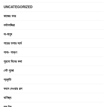
UNCATEGORIZED
কাজের খবর
নস্টালজিয়া
না-মানুষ
পায়ের তলায় সর্ষে
পালা- পাব্বণ
পুরনো দিনের কথা
পেট পুজো
প্রকৃতি
বদলে দেওয়ার গল্প
বাণিজ্য
রক-টক