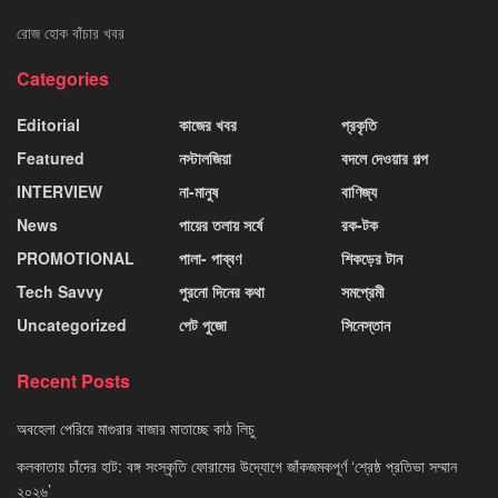
রোজ হোক বাঁচার খবর
Categories
Editorial
কাজের খবর
প্রকৃতি
Featured
নস্টালজিয়া
বদলে দেওয়ার গল্প
INTERVIEW
না-মানুষ
বাণিজ্য
News
পায়ের তলায় সর্ষে
রক-টক
PROMOTIONAL
পালা- পাব্বণ
শিকড়ের টান
Tech Savvy
পুরনো দিনের কথা
সমপ্রেমী
Uncategorized
পেট পুজো
সিনেস্তান
Recent Posts
অবহেলা পেরিয়ে মাগুরার বাজার মাতাচ্ছে কাঠ লিচু
কলকাতায় চাঁদের হাট: বঙ্গ সংস্কৃতি ফোরামের উদ্যোগে জাঁকজমকপূর্ণ ‘শ্রেষ্ঠ প্রতিভা সম্মান
২০২৬’