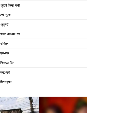
পুরনো দিনের কথা
পেট পুজো
প্রকৃতি
বদলে দেওয়ার গল্প
বাণিজ্য
রক-টক
শিকড়ের টান
সমপ্রেমী
সিনেস্তান