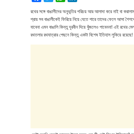
a
wi
h
n
রথের সঙ্গে বাঙালীদের অনুভূতির পরিচয় আর আলাদা করে নাই বা করালা
c
tt
at
k
প্রায় সব বাঙালীকেই ফিরিয়ে নিয়ে যেতে পারে তাদের ফেলে আসা শৈশ
e
er
s
e
যাবেনা এমন বাঙালি কিন্তু দূরবীন দিয়ে খুঁজলেও পাবেননা! এই রথের
b
A
dI
রথতলার রথযাত্রার পেছনে কিন্তু একটা বিশেষ ইতিহাস লুকিয়ে রয়েছে!
o
p
n
o
p
k