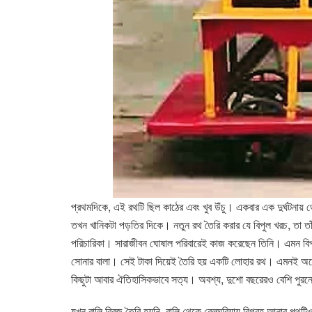
প্রথমদিকে, এই রথটি ছিল কাঠের এবং খুব উঁচু। একবার এক দুর্ঘটনায়
তখন খানিকটা পড়তির দিকে। নতুন রথ তৈরি করার যে বিপুল খরচ, তা তাঁ
পরিচারিকা। সারাজীবন ঘোষাল পরিবারেই কাজ করেছেন তিনি। এমন বিপদের দ
সোনার বালা। সেই টাকা দিয়েই তৈরি হয় একটি লোহার রথ। এমনই অনেক
কিছুটা আবার ঐতিহাসিকভাবে সত্য। অবশ্য, দুশো বছরেরও বেশি পুরনো 
যখন বালি ব্রিজ তৈরি হয়নি, বালি থেকে বেলঘরিয়ায় বিগ্রহ আনার পথটি