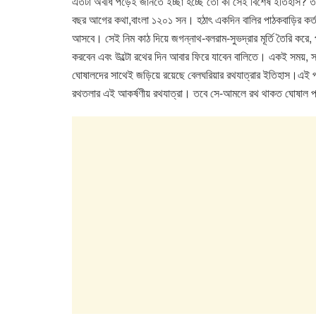
এতটা অবধি পড়েই জানতে ইচ্ছা হচ্ছে তো কী সেই বিশেষ ইতিহাস? তব
বছর আগের কথা,বাংলা ১২০১ সন। হঠাৎ একদিন বালির পাঠকবাড়ির কর্তা স
আসবে। সেই নিম কাঠ দিয়ে জগন্নাথ-বলরাম-সুভদ্রার মূর্তি তৈরি করে
করবেন এবং উল্টো রথের দিন আবার ফিরে যাবেন বালিতে। একই সময়, স্বপ
ঘোষালদের সাথেই জড়িয়ে রয়েছে বেলঘরিয়ার রথযাত্রার ইতিহাস।এই প
রথতলার এই আকর্ষণীয় রথযাত্রা। তবে সে-আমলে রথ থাকত ঘোষাল পরিব