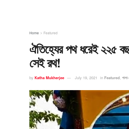
Home
Featured
ঐতিহ্যের পথ ধরেই ২২৫ বছ
সেই রথ!
by
Katha Mukherjee
July 19, 2021
in
Featured
,
পালা-