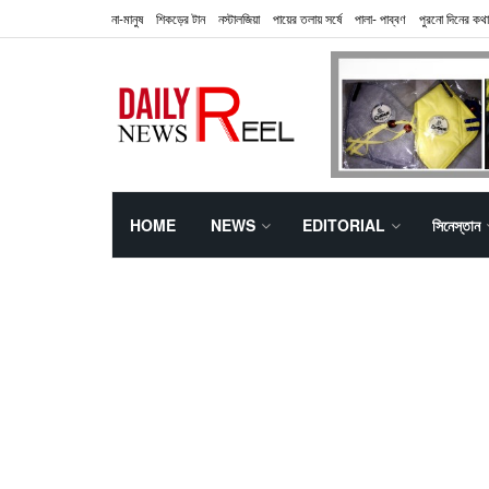
না-মানুষ
শিকড়ের টান
নস্টালজিয়া
পায়ের তলায় সর্ষে
পালা- পাব্বণ
পুরনো দিনের কথা
HOME
NEWS
EDITORIAL
সিনেস্তান