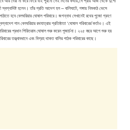
ে আর দেরী না করে ফিরে যাই পুরনো সেই দিনের কথায়,সে প্রায় আজ থেকে দুশো
্বপ্নাদিষ্ট হলেন। তাঁর প্রতি আদেশ হল – বালিঘাটে, গঙ্গায় নিমকাঠ ভেসে
, পাঠাতে হবে বেলঘরিয়ার ঘোষাল পরিবারে। জগন্নাথ সেখানেই রথের পুজো গ্রহণ
্নাদেশ পান বেলঘরিয়ার রথযাত্রার প্রতিষ্ঠাতা ‘ঘোষাল পরিবারের’কর্তাও। এই
রিবারের প্রধান পিরিতরাম ঘোষাল শুরু করেন পূজার্চনা। ২২৫ বছর আগে শুরু হয়
ারের তত্ত্বাবধানে এবং বিগ্রহ থাকত বালির পাঠক পরিবারের কাছে।