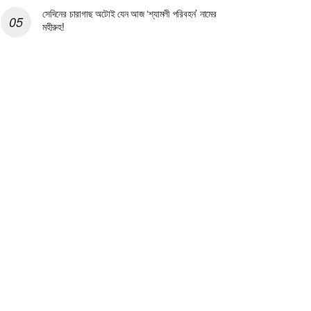
সেদিনের চারাগাছ অটোই যেন আজ ‘শ্যামলী পরিবহন’ নামের
মহীরুহ!