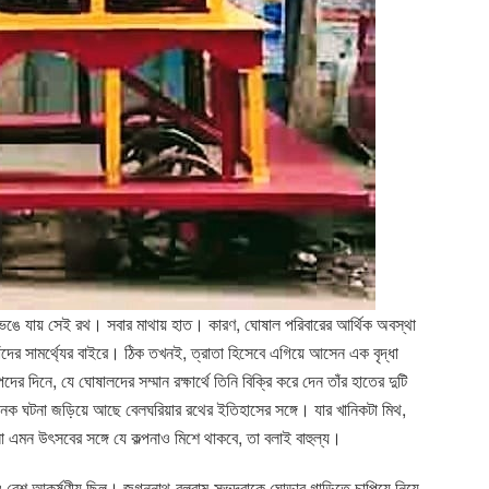
 ভেঙে যায় সেই রথ। সবার মাথায় হাত। কারণ, ঘোষাল পরিবারের আর্থিক অবস্থা
দের সামর্থ্যের বাইরে। ঠিক তখনই, ত্রাতা হিসেবে এগিয়ে আসেন এক বৃদ্ধা
িনে, যে ঘোষালদের সম্মান রক্ষার্থে তিনি বিক্রি করে দেন তাঁর হাতের দুটি
 ঘটনা জড়িয়ে আছে বেলঘরিয়ার রথের ইতিহাসের সঙ্গে। যার খানিকটা মিথ,
এমন উৎসবের সঙ্গে যে কল্পনাও মিশে থাকবে, তা বলাই বাহুল্য।
ও বেশ আকর্ষণীয় ছিল। জগন্নাথ-বলরাম-সুভদ্রাকে ঘোড়ার গাড়িতে চাপিয়ে নিয়ে