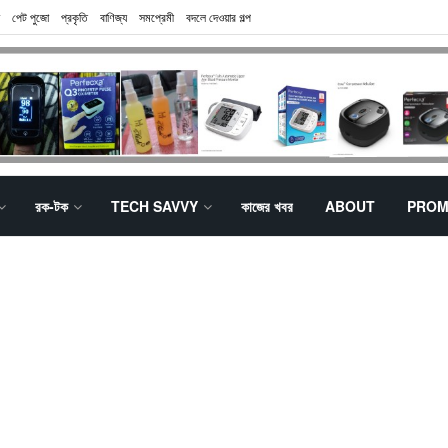
পেট পুজো
প্রকৃতি
বাণিজ্য
সমপ্রেমী
বদলে দেওয়ার গল্প
রক-টক
TECH SAVVY
কাজের খবর
ABOUT
PROM