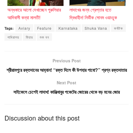
অন্ধকারে আলো দেখাচ্ছেন পুরুলিয়ার
লাদাখের জন্য গ্রেপ্তার হতে
আদিবাসী কন্যা মালতী!
দ্বিধাহীন! নির্ভীক সোনম ওয়াংচুক
Tags:
Aviary
Feature
Karnataka
Shuka Vana
কর্নাটক
পাখিরালয়
ফিচার
শুক বন
Previous Post
শ্রীরামপুরে রক্তদানের আহ্বান! “রক্ত দিলে কী উপহার পাবো?” প্রশ্ন রক্তদাতার
Next Post
সাইকেলে চেপেই লাদাখ! কাঞ্জিবাবুর পকেটের জোরের থেকে বড় মনের জোর
Discussion about this post