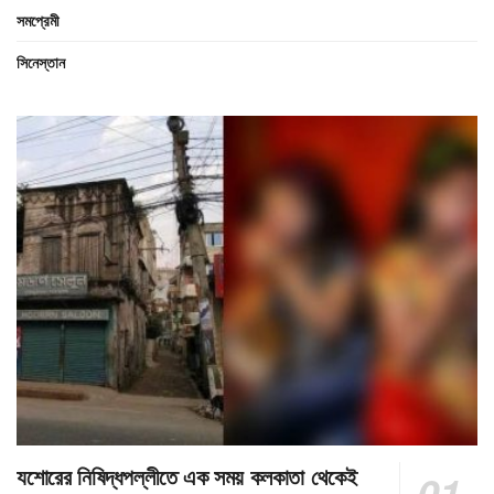
সমপ্রেমী
সিনেস্তান
যশোরের নিষিদ্ধপল্লীতে এক সময় কলকাতা থেকেই