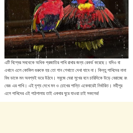
এটি বিশ্বের সবথেকে অধিক প্রজাতির পাখি রাখার জন্য রেকর্ড করেছে। যদিও বা
এখানে এলে কোকিল গুরুকে হয় তো গান শেখাতে দেখা যাবে না। কিন্তু পাখিদের নানা
বিধ ডাকে মন অবশ্যই ভরে উঠবে। সবুজে ঘেরা সুখের বনে চারিদিকে উড়ে বেরাচ্ছে রং
বেরং এর পাখি। এই দৃশ্য দেখে মন ও চোখের শান্তি একেবারেই নির্ধারিত। মহীশূর
এলে পাখিদের এই পাঠশালায় তাই একবার ঘুরে যাওয়া চাই সকলের!