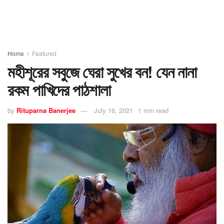
Home
Featured
মহীশূরের সবুজে ঘেরা সুখের বন! যেন নানা
রকম পাখিদের পাঠশালা
by
Rituparna Banerjee
July 16, 2021
1 min read