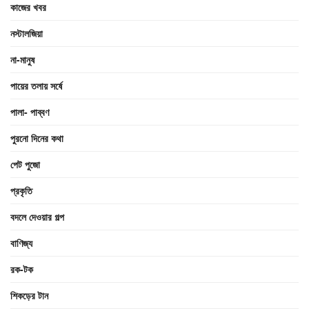
কাজের খবর
নস্টালজিয়া
না-মানুষ
পায়ের তলায় সর্ষে
পালা- পাব্বণ
পুরনো দিনের কথা
পেট পুজো
প্রকৃতি
বদলে দেওয়ার গল্প
বাণিজ্য
রক-টক
শিকড়ের টান