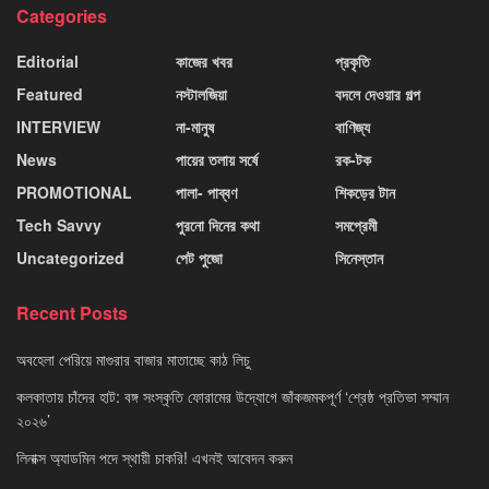
Categories
Editorial
কাজের খবর
প্রকৃতি
Featured
নস্টালজিয়া
বদলে দেওয়ার গল্প
INTERVIEW
না-মানুষ
বাণিজ্য
News
পায়ের তলায় সর্ষে
রক-টক
PROMOTIONAL
পালা- পাব্বণ
শিকড়ের টান
Tech Savvy
পুরনো দিনের কথা
সমপ্রেমী
Uncategorized
পেট পুজো
সিনেস্তান
Recent Posts
অবহেলা পেরিয়ে মাগুরার বাজার মাতাচ্ছে কাঠ লিচু
কলকাতায় চাঁদের হাট: বঙ্গ সংস্কৃতি ফোরামের উদ্যোগে জাঁকজমকপূর্ণ ‘শ্রেষ্ঠ প্রতিভা সম্মান
২০২৬’
লিনাক্স অ্যাডমিন পদে স্থায়ী চাকরি! এখনই আবেদন করুন