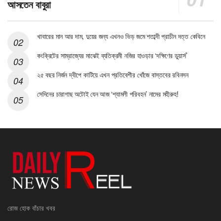
আসতেন বাবুরা
খাবারের মান আর দাম, দুয়ের জন্য এখনও ভিড় জমে শতাব্দী প্রাচীন দত্ত কেবিনে
কংক্রিটের সাম্রাজ্যের মাঝেই ব্যতিক্রমী নজির হাওড়ার ‘দক্ষিণের ডুয়ার্স’
২৫ বছর নির্জন দ্বীপে কাটিয়ে এখন প্রতিবেশীর খোঁজে বাস্তবের রবিনসন
সেদিনের চারাগাছ অটোই যেন আজ ‘শ্যামলী পরিবহন’ নামের মহীরুহ!
রোজ হোক বাঁচার খবর