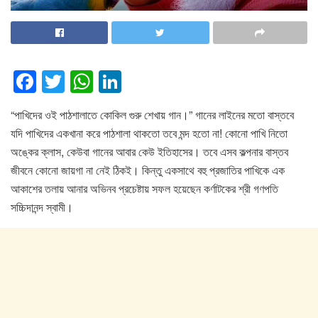
F
T
W
Li
a
wi
h
n
“পাখিদের ওই পাঠশালাতে কোকিল গুরু শেখায় গান।” গানের লাইনের মতো বাস্তবে
c
tt
at
k
যদি পাখিদের একখানা করে পাঠশালা থাকতো তবে মন্দ হতো না! কোনো পাখি নিতো
e
er
s
e
অঙ্কের ক্লাস, কেউবা গানের আবার কেউ ইতিহাসের। তবে এসব কল্পনার বাস্তব
b
A
dI
জীবনে কোনো জায়গা না নেই ঠিকই। কিন্তু একসাথে বহু প্রজাতির পাখিকে এক
o
p
n
আকাশের তলায় আনার অভিনব প্রচেষ্টায় সফল হয়েছেন কর্ণাটকের শ্রী গণপতি
সচ্চিদানন্দ স্বামী।
o
p
k