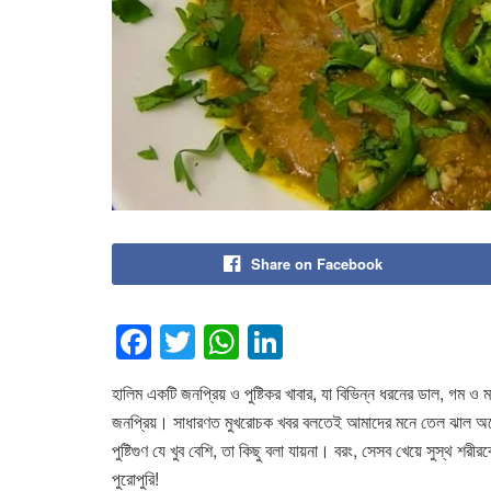
Share on Facebook
F
T
W
Li
a
wi
h
n
হালিম একটি জনপ্রিয় ও পুষ্টিকর খাবার, যা বিভিন্ন ধরনের ডাল, গম 
c
tt
at
k
জনপ্রিয়। সাধারণত মুখরোচক খবর বলতেই আমাদের মনে তেল ঝাল অন
e
er
s
e
পুষ্টিগুণ যে খুব বেশি, তা কিছু বলা যায়না। বরং, সেসব খেয়ে সুস্থ শ
b
A
dI
পুরোপুরি!