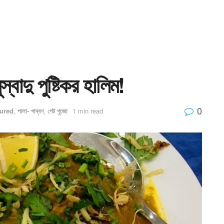
্বাদু পুষ্টিকর হালিম!
0
ured
,
পালা- পাব্বণ
,
পেট পুজো
1 min read