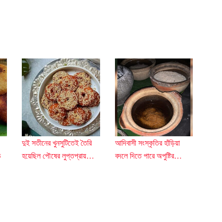
দুই সতীনের খুনসুটিতেই তৈরি
আদিবাসী সংস্কৃতির হাঁড়িয়া
ে
হয়েছিল পৌষের লুপ্তপ্রায়…
বদলে দিতে পারে অপুষ্টির…