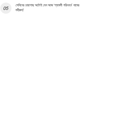
সেদিনের চারাগাছ অটোই যেন আজ ‘শ্যামলী পরিবহন’ নামের
মহীরুহ!