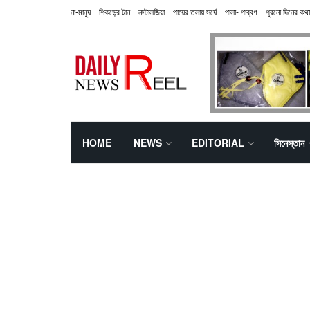
না-মানুষ
শিকড়ের টান
নস্টালজিয়া
পায়ের তলায় সর্ষে
পালা- পাব্বণ
পুরনো দিনের কথা
HOME
NEWS
EDITORIAL
সিনেস্তান