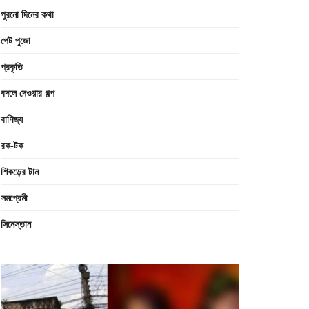
পুরনো দিনের কথা
পেট পুজো
প্রকৃতি
বদলে দেওয়ার গল্প
বাণিজ্য
রক-টক
শিকড়ের টান
সমপ্রেমী
সিনেস্তান