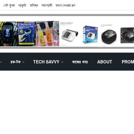
পেট পুজো
প্রকৃতি
বাণিজ্য
সমপ্রেমী
বদলে দেওয়ার গল্প
রক-টক
TECH SAVVY
কাজের খবর
ABOUT
PROM