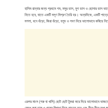
o
p
n
হালিম রান্নার জন্য প্রথমে গম, মসুর ডাল, মুগ ডাল ও ছোলার ডাল ভাল
o
p
নিতে হবে, যাতে একটি মসৃণ মিশ্রণ তৈরি হয়। অন্যদিকে, একটি পাত্
k
মশলা, ধনে গুঁড়ো, জিরা গুঁড়ো, হলুদ ও লবণ দিয়ে ভালোভাবে কষিয়ে ন
এরপর মাংস (গরু বা খাসি) ছোট ছোট টুকরা করে দিয়ে ভালোভাবে ভাজত
সেদ্ধ করা ডাল ও গমের মিশ্রণ দিয়ে নাড়তে হবে এবং ধীরে ধীরে অল্প