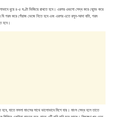
োভাবে ধুয়ে ৪-৫ ঘণ্টা ভিজিয়ে রাখতে হবে। এরপর এগুলো সেদ্ধ করে ব্লেন্ড করে
রে ঘি গরম করে পেঁয়াজ ভেজে নিতে হবে এবং এরপর এতে রসুন-আদা বাটা, গরম
িতে হবে।
ে হবে, যাতে মসলা মাংসের সাথে ভালোভাবে মিশে যায়। মাংস সেদ্ধ হলে তাতে
 জল মিশিয়ে একটানা নাড়তে হবে, যাতে এটি ঝুরি ঝুরি হয়ে আসে। কিছুক্ষণ পর এতে