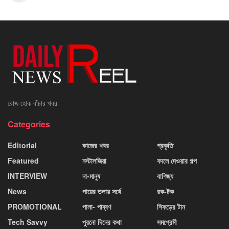
রোজ হোক বাঁচার খবর
Categories
Editorial
কাজের খবর
প্রকৃতি
Featured
নস্টালজিয়া
বদলে দেওয়ার গল্প
INTERVIEW
না-মানুষ
বাণিজ্য
News
পায়ের তলায় সর্ষে
রক-টক
PROMOTIONAL
পালা- পাব্বণ
শিকড়ের টান
Tech Savvy
পুরনো দিনের কথা
সমপ্রেমী