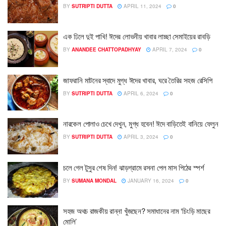
BY
SUTRIPTI DUTTA
APRIL 11, 2024
0
এক ঢিলে দুই পাখি! ঈদের লোভনীয় খাবার লাচ্ছা সেমাইয়ের রাবড়ি
BY
ANANDEE CHATTOPADHYAY
APRIL 7, 2024
0
জাফরানি মাটনের স্বাদে মুগ্ধ ঈদের খাবার, ঘরে তৈরির সহজ রেসিপি
BY
SUTRIPTI DUTTA
APRIL 6, 2024
0
নারকেল পোলাও চেখে দেখুন, মুগ্ধ হবেন! ঈদে বাড়িতেই বানিয়ে ফেলুন
BY
SUTRIPTI DUTTA
APRIL 3, 2024
0
চলে গেল টুসুর শেষ দিন! ঝাড়গ্রামে রসনা পেল মাস পিঠের স্পর্শ
BY
SUMANA MONDAL
JANUARY 16, 2024
0
সহজ অথচ রাজকীয় রান্না খুঁজছেন? সমাধানের নাম ‘চিংড়ি মাছের
মোলি’