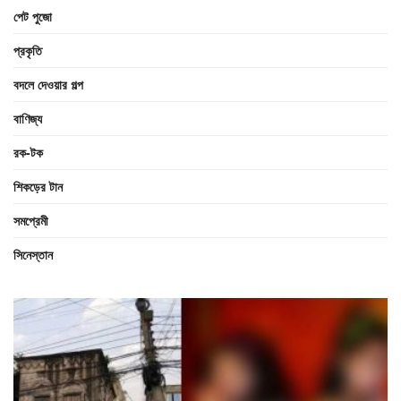
পেট পুজো
প্রকৃতি
বদলে দেওয়ার গল্প
বাণিজ্য
রক-টক
শিকড়ের টান
সমপ্রেমী
সিনেস্তান