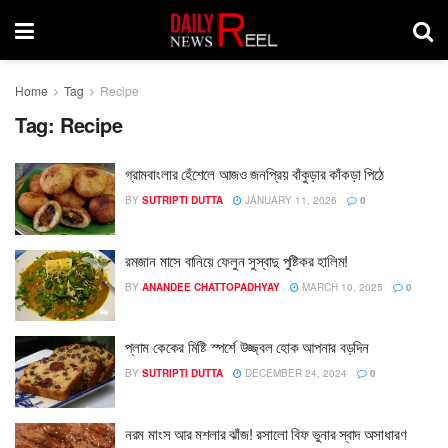
Home
Tag
Recipe
Tag:
Recipe
গ্রামবাংলার হেঁশেলে আজও জনপ্রিয় বাঁকুড়ার কাঁকড়া পিঠে
BY
SUTRIPTI DUTTA
JANUARY 11, 2026
0
রমজান মাসে বানিয়ে ফেলুন সুস্বাদু পুষ্টিকর হালিম!
BY
ANANDEE CHATTOPADHYAY
MARCH 10, 2025
0
প্লাম কেকের মিষ্টি স্পর্শে উজ্জ্বল হোক আপনার বড়দিন
BY
SUTRIPTI DUTTA
DECEMBER 24, 2024
0
নরম মাংস আর মশলার ঝাঁজ! রসালো বিফ ভুনার স্বাদ অসাধারণ