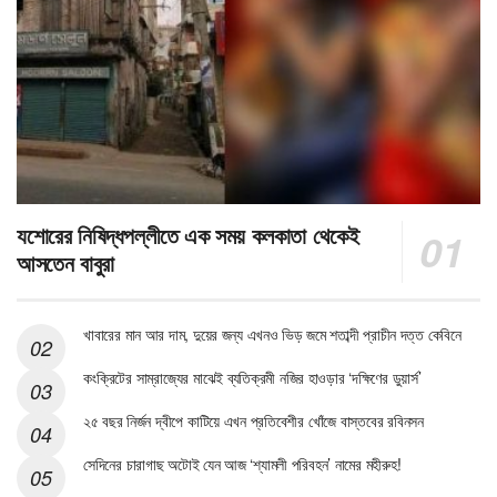
যশোরের নিষিদ্ধপল্লীতে এক সময় কলকাতা থেকেই
আসতেন বাবুরা
খাবারের মান আর দাম, দুয়ের জন্য এখনও ভিড় জমে শতাব্দী প্রাচীন দত্ত কেবিনে
কংক্রিটের সাম্রাজ্যের মাঝেই ব্যতিক্রমী নজির হাওড়ার ‘দক্ষিণের ডুয়ার্স’
২৫ বছর নির্জন দ্বীপে কাটিয়ে এখন প্রতিবেশীর খোঁজে বাস্তবের রবিনসন
সেদিনের চারাগাছ অটোই যেন আজ ‘শ্যামলী পরিবহন’ নামের মহীরুহ!