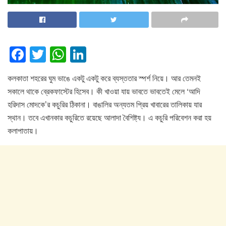
F
T
W
Li
a
wi
h
n
কলকাতা শহরের ঘুম ভাঙে একটু একটু করে ব্যস্ততার স্পর্শ নিয়ে। আর তেমনই
c
tt
at
k
সকালে থাকে ব্রেকফাস্টের হিসেব। কী খাওয়া যায় ভাবতে ভাবতেই মেলে ‘আদি
e
er
s
e
হরিদাস মোদকে’র কচুরির ঠিকানা। বাঙালির অন্যতম প্রিয় খাবারের তালিকায় যার
b
A
dI
স্থান। তবে এখানকার কচুরিতে রয়েছে আলাদা বৈশিষ্ট্য। এ কচুরি পরিবেশন করা হয়
o
p
n
কলাপাতায়।
o
p
k