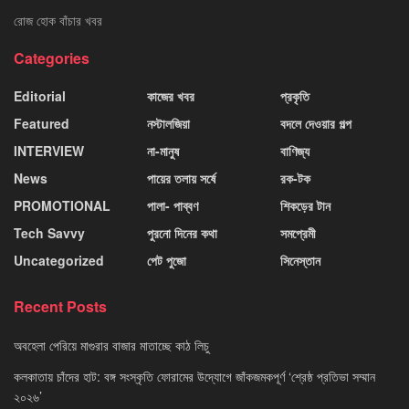
রোজ হোক বাঁচার খবর
Categories
Editorial
কাজের খবর
প্রকৃতি
Featured
নস্টালজিয়া
বদলে দেওয়ার গল্প
INTERVIEW
না-মানুষ
বাণিজ্য
News
পায়ের তলায় সর্ষে
রক-টক
PROMOTIONAL
পালা- পাব্বণ
শিকড়ের টান
Tech Savvy
পুরনো দিনের কথা
সমপ্রেমী
Uncategorized
পেট পুজো
সিনেস্তান
Recent Posts
অবহেলা পেরিয়ে মাগুরার বাজার মাতাচ্ছে কাঠ লিচু
কলকাতায় চাঁদের হাট: বঙ্গ সংস্কৃতি ফোরামের উদ্যোগে জাঁকজমকপূর্ণ ‘শ্রেষ্ঠ প্রতিভা সম্মান
২০২৬’