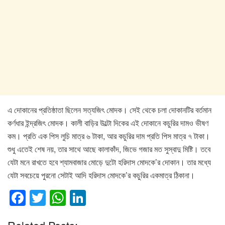
এ দোকানের প্রতিষ্ঠাতা ছিলেন সত্যজিৎ মোদক। সেই থেকে চলা দোকানটির বর্তমান
কর্ণধার ইন্দ্রজিৎ মোদক। কালী বাড়ির উল্টো দিকের এই দোকানে কচুরির দামও ভীষণ
কম। প্রতি এক পিস লুচি মাত্র ৬ টাকা, আর কচুরির দাম প্রতি পিস মাত্র ৭ টাকা।
শুধু এতেই শেষ নয়, তার সাথে আছে কালাকাঁদ, জিভে গজার মত সুস্বাদু মিষ্টি। তবে
যেটা মনে রাখতে হবে শ্যামবাজার মোড়ে দুটো হরিদাস মোদকে’র দোকান। তার মধ্যে
যেটা সবচেয়ে পুরনো সেটাই আদি হরিদাস মোদকে’র কচুরির একমাত্র ঠিকানা।
F
T
W
Li
a
wi
h
n