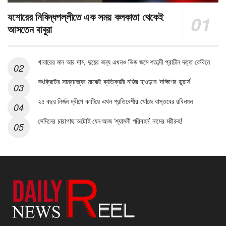
যশোরের নিষিদ্ধপল্লীতে এক সময় কলকাতা থেকেই
আসতেন বাবুরা
খাবারের মান আর দাম, দুয়ের জন্য এখনও ভিড় জমে শতাব্দী প্রাচীন দত্ত কেবিনে
কংক্রিটের সাম্রাজ্যের মাঝেই ব্যতিক্রমী নজির হাওড়ার ‘দক্ষিণের ডুয়ার্স’
২৫ বছর নির্জন দ্বীপে কাটিয়ে এখন প্রতিবেশীর খোঁজে বাস্তবের রবিনসন
সেদিনের চারাগাছ অটোই যেন আজ ‘শ্যামলী পরিবহন’ নামের মহীরুহ!