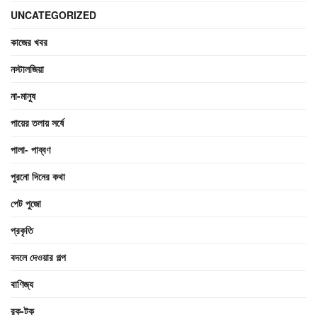
UNCATEGORIZED
কাজের খবর
নস্টালজিয়া
না-মানুষ
পায়ের তলায় সর্ষে
পালা- পাব্বণ
পুরনো দিনের কথা
পেট পুজো
প্রকৃতি
বদলে দেওয়ার গল্প
বাণিজ্য
রক-টক