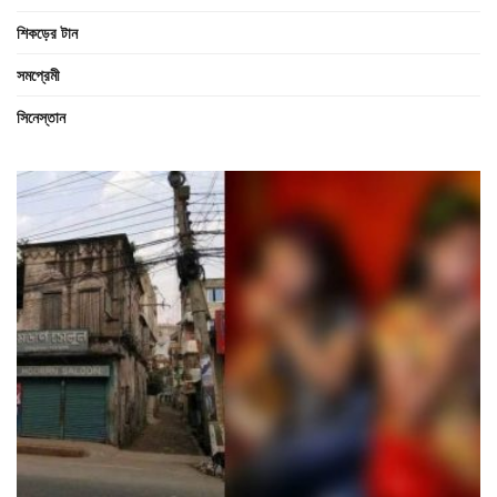
শিকড়ের টান
সমপ্রেমী
সিনেস্তান