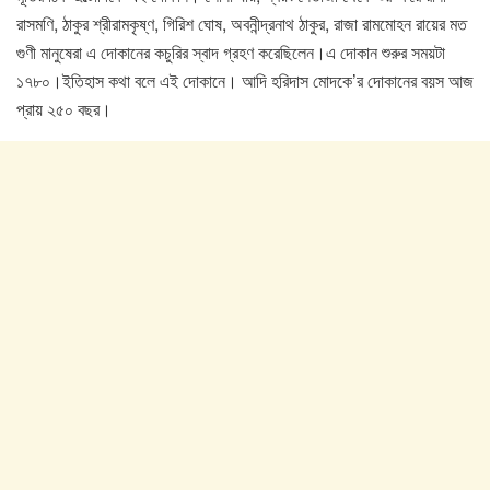
রাসমণি, ঠাকুর শ্রীরামকৃষ্ণ, গিরিশ ঘোষ, অবনীন্দ্রনাথ ঠাকুর, রাজা রামমোহন রায়ের মত
গুণী মানুষেরা এ দোকানের কচুরির স্বাদ গ্রহণ করেছিলেন।এ দোকান শুরুর সময়টা
১৭৮০।ইতিহাস কথা বলে এই দোকানে। আদি হরিদাস মোদকে’র দোকানের বয়স আজ
প্রায় ২৫০ বছর।