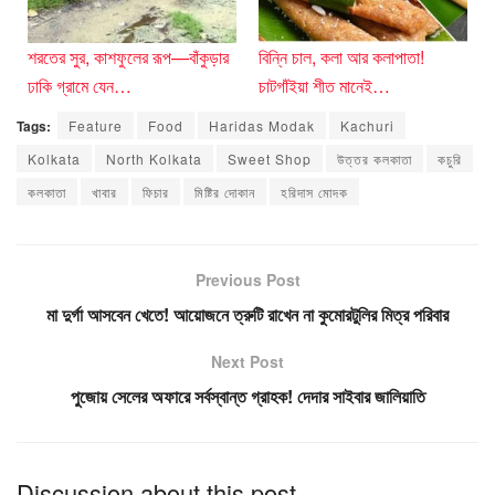
শরতের সুর, কাশফুলের রূপ—বাঁকুড়ার
বিন্নি চাল, কলা আর কলাপাতা!
ঢাকি গ্রামে যেন…
চাটগাঁইয়া শীত মানেই…
Tags:
Feature
Food
Haridas Modak
Kachuri
Kolkata
North Kolkata
Sweet Shop
উত্তর কলকাতা
কচুরি
কলকাতা
খাবার
ফিচার
মিষ্টির দোকান
হরিদাস মোদক
Previous Post
মা দুর্গা আসবেন খেতে! আয়োজনে ত্রুটি রাখেন না কুমোরটুলির মিত্র পরিবার
Next Post
পুজোয় সেলের অফারে সর্বস্বান্ত গ্রাহক! দেদার সাইবার জালিয়াতি
Discussion about this post