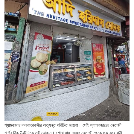
শ্যামবাজার কলকাতাবাসীর অত্যন্ত পরিচিত জায়গা। সেই শ্যামবাজারের নেতাজী
মূর্তির ঠিক উল্টোদিকে এই দোকান। শোনা যায়, স্বয়ং নেতাজী থেকে শুরু করে রানী