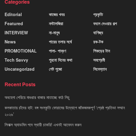
Categories
Editorial
কাজের খবর
প্রকৃতি
Featured
নস্টালজিয়া
বদলে দেওয়ার গল্প
INTERVIEW
না-মানুষ
বাণিজ্য
News
পায়ের তলায় সর্ষে
রক-টক
PROMOTIONAL
পালা- পাব্বণ
শিকড়ের টান
Tech Savvy
পুরনো দিনের কথা
সমপ্রেমী
Uncategorized
পেট পুজো
সিনেস্তান
Recent Posts
অবহেলা পেরিয়ে মাগুরার বাজার মাতাচ্ছে কাঠ লিচু
কলকাতায় চাঁদের হাট: বঙ্গ সংস্কৃতি ফোরামের উদ্যোগে জাঁকজমকপূর্ণ ‘শ্রেষ্ঠ প্রতিভা সম্মান
২০২৬’
লিনাক্স অ্যাডমিন পদে স্থায়ী চাকরি! এখনই আবেদন করুন