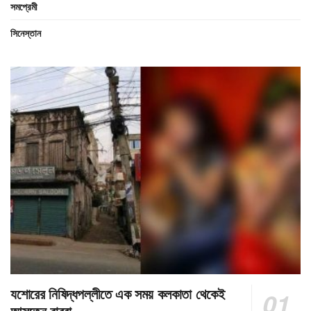
সমপ্রেমী
সিনেস্তান
যশোরের নিষিদ্ধপল্লীতে এক সময় কলকাতা থেকেই
আসতেন বাবুরা