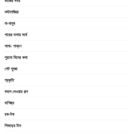
কাজের খবর
নস্টালজিয়া
না-মানুষ
পায়ের তলায় সর্ষে
পালা- পাব্বণ
পুরনো দিনের কথা
পেট পুজো
প্রকৃতি
বদলে দেওয়ার গল্প
বাণিজ্য
রক-টক
শিকড়ের টান