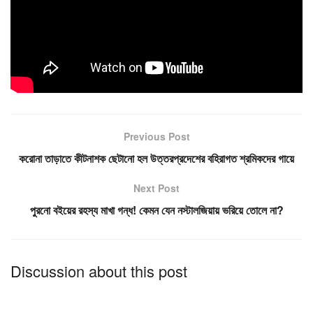
রকের আড্ডা থেকে রিলসের দুনিয়া!
গ্যাস সমস্যায় বিপাকে আবারও
যেভাবে বদলাচ্ছে বাঙালি
ভারতের সেই পরিযায়ী শ্রমিকেরা!
Tags:
Corona
Corona Virus
COVID-19
India
Indian Army
Sanitize
Previous Post
করোনা তাড়াতে কীটনাশক ছেটানো হল উত্তরপ্রদেশের বহিরাগত শ্রমিকদের গায়ে
Next Post
পুরনো বইয়ের রহস্য মাখা গন্ধ! কেমন যেন নস্টালজিয়ায় ভরিয়ে তোলে না?
Discussion about this post