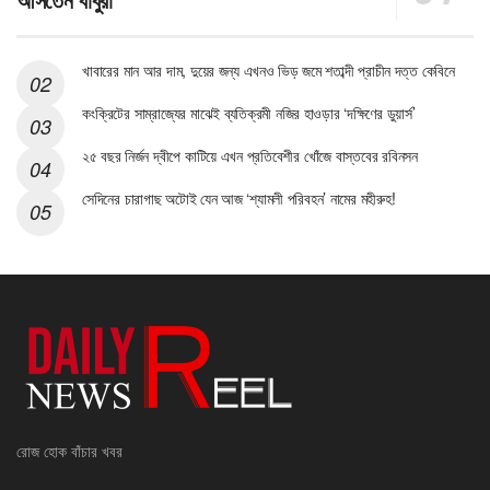
খাবারের মান আর দাম, দুয়ের জন্য এখনও ভিড় জমে শতাব্দী প্রাচীন দত্ত কেবিনে
কংক্রিটের সাম্রাজ্যের মাঝেই ব্যতিক্রমী নজির হাওড়ার ‘দক্ষিণের ডুয়ার্স’
২৫ বছর নির্জন দ্বীপে কাটিয়ে এখন প্রতিবেশীর খোঁজে বাস্তবের রবিনসন
সেদিনের চারাগাছ অটোই যেন আজ ‘শ্যামলী পরিবহন’ নামের মহীরুহ!
রোজ হোক বাঁচার খবর