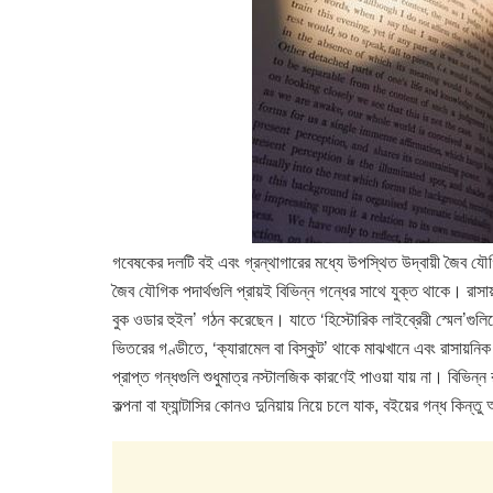
গবেষকের দলটি বই এবং গ্রন্থাগারের মধ্যে উপস্থিত উদ্বায়ী জৈব য
জৈব যৌগিক পদার্থগুলি প্রায়ই বিভিন্ন গন্ধের সাথে যুক্ত থাকে। রাস
বুক ওডার হুইল’ গঠন করেছেন। যাতে ‘হিস্টোরিক লাইব্রেরী স্মেল’গুলিকে 
ভিতরের গণ্ডীতে, ‘ক্যারামেল বা বিস্কুট’ থাকে মাঝখানে এবং রাসায়নি
প্রাপ্ত গন্ধগুলি শুধুমাত্র নস্টালজিক কারণেই পাওয়া যায় না। বিভ
কল্পনা বা ফ্যান্টাসির কোনও দুনিয়ায় নিয়ে চলে যাক, বইয়ের গন্ধ কিন