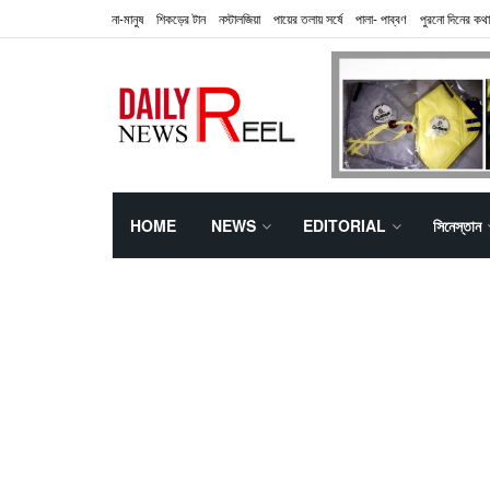
না-মানুষ
শিকড়ের টান
নস্টালজিয়া
পায়ের তলায় সর্ষে
পালা- পাব্বণ
পুরনো দিনের কথা
HOME
NEWS
EDITORIAL
সিনেস্তান