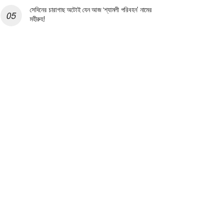
সেদিনের চারাগাছ অটোই যেন আজ ‘শ্যামলী পরিবহন’ নামের
মহীরুহ!