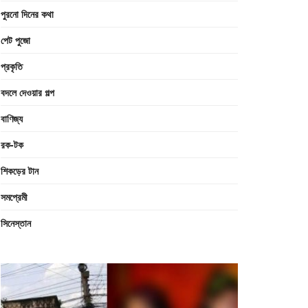
পুরনো দিনের কথা
পেট পুজো
প্রকৃতি
বদলে দেওয়ার গল্প
বাণিজ্য
রক-টক
শিকড়ের টান
সমপ্রেমী
সিনেস্তান