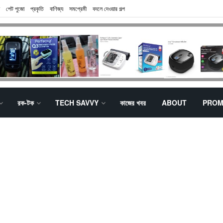
পেট পুজো
প্রকৃতি
বাণিজ্য
সমপ্রেমী
বদলে দেওয়ার গল্প
রক-টক
TECH SAVVY
কাজের খবর
ABOUT
PROM