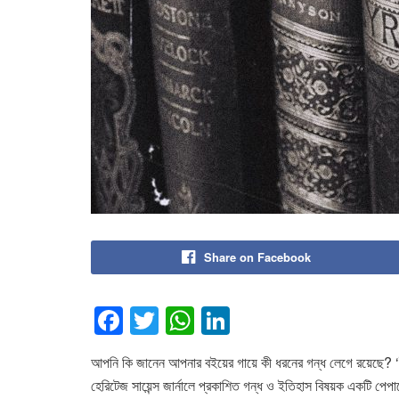
Share on Facebook
F
T
W
Li
a
wi
h
n
আপনি কি জানেন আপনার বইয়ের গায়ে কী ধরনের গন্ধ লেগে রয়েছে? 
c
tt
at
k
হেরিটেজ সায়েন্স জার্নালে প্রকাশিত গন্ধ ও ইতিহাস বিষয়ক একটি পেপ