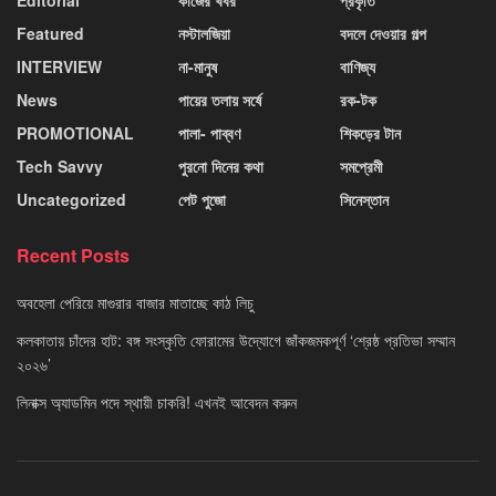
Featured
নস্টালজিয়া
বদলে দেওয়ার গল্প
INTERVIEW
না-মানুষ
বাণিজ্য
News
পায়ের তলায় সর্ষে
রক-টক
PROMOTIONAL
পালা- পাব্বণ
শিকড়ের টান
Tech Savvy
পুরনো দিনের কথা
সমপ্রেমী
Uncategorized
পেট পুজো
সিনেস্তান
Recent Posts
অবহেলা পেরিয়ে মাগুরার বাজার মাতাচ্ছে কাঠ লিচু
কলকাতায় চাঁদের হাট: বঙ্গ সংস্কৃতি ফোরামের উদ্যোগে জাঁকজমকপূর্ণ ‘শ্রেষ্ঠ প্রতিভা সম্মান
২০২৬’
লিনাক্স অ্যাডমিন পদে স্থায়ী চাকরি! এখনই আবেদন করুন