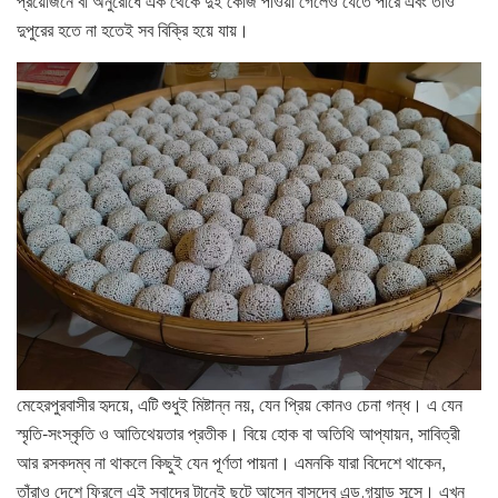
প্রয়োজনে বা অনুরোধে এক থেকে দুই কেজি পাওয়া গেলেও যেতে পারে এবং তাও
দুপুরের হতে না হতেই সব বিক্রি হয়ে যায়।
মেহেরপুরবাসীর হৃদয়ে, এটি শুধুই মিষ্টান্ন নয়, যেন প্রিয় কোনও চেনা গন্ধ। এ যেন
স্মৃতি-সংস্কৃতি ও আতিথেয়তার প্রতীক। বিয়ে হোক বা অতিথি আপ্যায়ন, সাবিত্রী
আর রসকদম্ব না থাকলে কিছুই যেন পূর্ণতা পায়না। এমনকি যারা বিদেশে থাকেন,
তাঁরাও দেশে ফিরলে এই স্বাদের টানেই ছুটে আসেন বাসুদেব এন্ড গ্র্যান্ড সন্সে। এখন