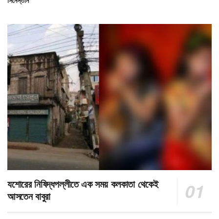
যশোরের নিষিদ্ধপল্লীতে এক সময় কলকাতা থেকেই
আসতেন বাবুরা