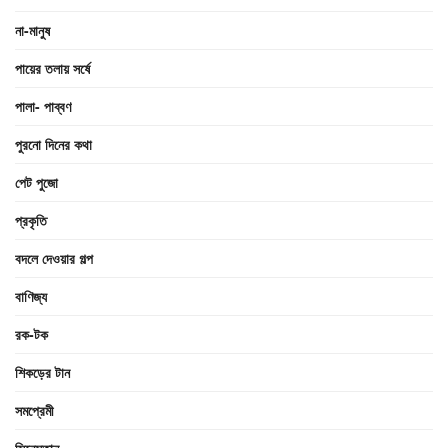
না-মানুষ
পায়ের তলায় সর্ষে
পালা- পাব্বণ
পুরনো দিনের কথা
পেট পুজো
প্রকৃতি
বদলে দেওয়ার গল্প
বাণিজ্য
রক-টক
শিকড়ের টান
সমপ্রেমী
সিনেস্তান