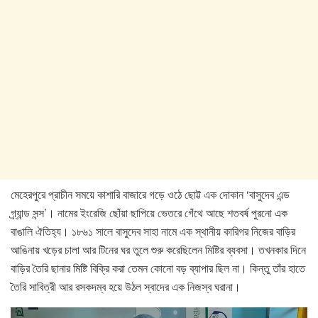
মেহেরপুরে প্রাচীন সময়ে কাশারি বাজারে গড়ে ওঠে ছোট্ট এক দোকান ‘বাসুদেব এন্ড
গ্র্যান্ড সন্স’। নামের ইংরেজি ছোঁয়া ছাপিয়ে ভেতরে গেঁথে আছে শতবর্ষ পুরনো এক
বাঙালি ঐতিহ্য। ১৮৬১ সালে বাসুদেব সাহা নামে এক স্থানীয় কারিগর নিজের বাড়ির
আঙিনায় খড়ের চালা আর টিনের ঘর তুলে শুরু করেছিলেন মিষ্টির ব্যবসা। তখনকার দিনে
বাড়ির তৈরি ছানার মিষ্টি বিক্রি করা তেমন কোনো বড় ব্যাপার ছিল না। কিন্তু তাঁর হাতে
তৈরি সাবিত্রী আর রসকদম্ব হয়ে উঠল স্বাদের এক নিজস্ব ঘরানা।