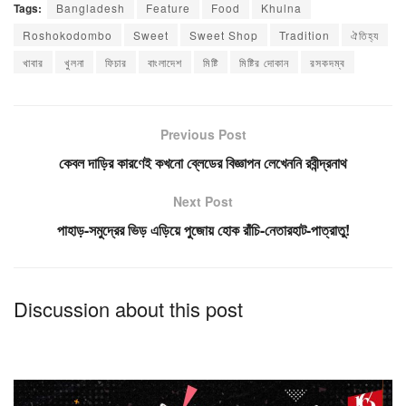
Tags:
Bangladesh
Feature
Food
Khulna
Roshokodombo
Sweet
Sweet Shop
Tradition
ঐতিহ্য
খাবার
খুলনা
ফিচার
বাংলাদেশ
মিষ্টি
মিষ্টির দোকান
রসকদম্ব
Previous Post
কেবল দাড়ির কারণেই কখনো ব্লেডের বিজ্ঞাপন লেখেননি রবীন্দ্রনাথ
Next Post
পাহাড়-সমুদ্রের ভিড় এড়িয়ে পুজোয় হোক রাঁচি-নেতারহাট-পাত্রাতু!
Discussion about this post