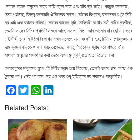
দোকান চালান বাসুদেব সাহার নাতি বকুল সাহা এবং তাঁর দুই ভাই। প্রজন্ম বদলেছে,
সময় পাল্টেছে, কিন্তু বদলায়নি ঐতিহ্যের স্বাদ। তাঁদের বিশ্বাস, রসকদম্ব শুধুই মিষ্টি
নয় এটি এক ঘরানার গরিমা। তাদের আরেক সৃষ্টি ‘সাবিত্রী’ অর্থাৎ সতী নারীর প্রতীক,
তেমনি তাদের মিষ্টির প্রতিটি স্তরে আছে সততা, নিষ্ঠা, আর ভালোবাসার ছোঁয়া। তবে
এই দীর্ঘদিনের মিষ্টি তৈরির ধারায় এখন এসেছে নানা সংকট। দুধ, চিনি ও পোস্তদানার
দাম ক্রমশ বাড়তে থাকায় খরচ বেড়েছে, কিন্তু ঐতিহ্যের স্বাদ ধরে রাখতে তাঁরা
সাধারণ মানুষের সামর্থ্যের কথা ভেবে এখন মূল্যবৃদ্ধিতে হাত দিতে চান না।
মেহেরপুরের মানুষদের মুখে এই মিষ্টির স্বাদ রয়ে গিয়েছে, তেমনি হৃদয়ে রয়ে গেছে এক
টুকরো গর্ব। সেই গর্ব বলে দেয় এই শহর শুধু ইতিহাসে নয় স্বাদেও অতুলনীয়।
F
T
W
Li
a
wi
h
n
Related Posts:
c
tt
at
k
e
er
s
e
b
A
dI