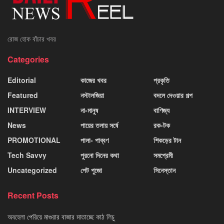
রোজ হোক বাঁচার খবর
Categories
Editorial
কাজের খবর
প্রকৃতি
Featured
নস্টালজিয়া
বদলে দেওয়ার গল্প
INTERVIEW
না-মানুষ
বাণিজ্য
News
পায়ের তলায় সর্ষে
রক-টক
PROMOTIONAL
পালা- পাব্বণ
শিকড়ের টান
Tech Savvy
পুরনো দিনের কথা
সমপ্রেমী
Uncategorized
পেট পুজো
সিনেস্তান
Recent Posts
অবহেলা পেরিয়ে মাগুরার বাজার মাতাচ্ছে কাঠ লিচু