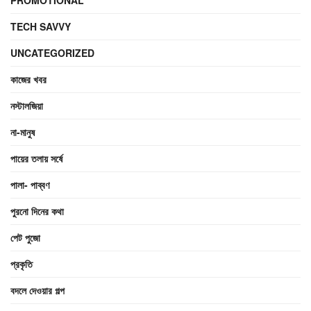
TECH SAVVY
UNCATEGORIZED
কাজের খবর
নস্টালজিয়া
না-মানুষ
পায়ের তলায় সর্ষে
পালা- পাব্বণ
পুরনো দিনের কথা
পেট পুজো
প্রকৃতি
বদলে দেওয়ার গল্প