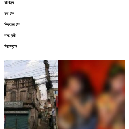
বাণিজ্য
রক-টক
শিকড়ের টান
সমপ্রেমী
সিনেস্তান