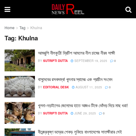
Home
Tag
Khulna
Tag:
Khulna
আমঝুপি নীলকুঠি! ব্রিটিশ আমলের নীল চাষের নীরব সাক্ষী
BY
SUTRIPTI DUTTA
SEPTEMBER 19, 2025
0
বাসুদেবের রসকদম্ব! খুলনার স্বাদের এক প্রাচীন সংবেদ
BY
EDITORIAL DESK
AUGUST 11, 2025
0
খুলনা-নড়াইলের জেলেদের হাতে আজও টিকে ভোঁদড় দিয়ে মাছ ধরা!
BY
SUTRIPTI DUTTA
JUNE 29, 2025
0
বীরেন্দ্রকৃষ্ণ ভদ্রের শেকড় লুকিয়ে বাংলাদেশের সাতক্ষীরার সেই