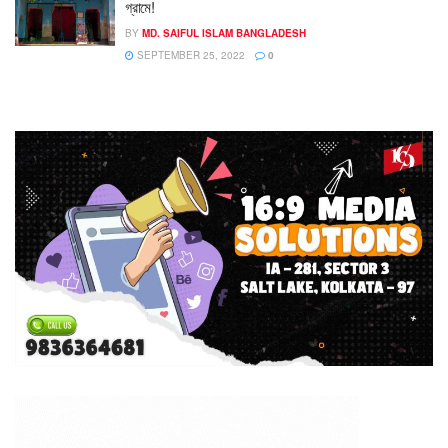
গ্রামে!
BY
MD. SAIFUL ISLAM BANGLADESH
SEPTEMBER 25, 2022
0