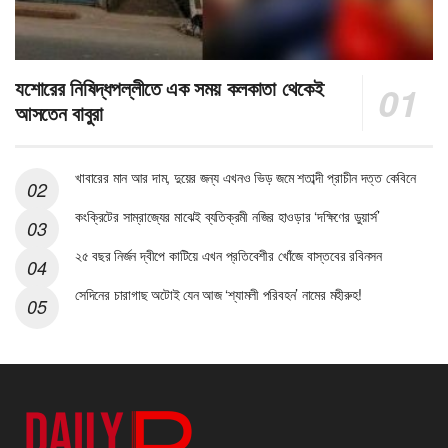
যশোরের নিষিদ্ধপল্লীতে এক সময় কলকাতা থেকেই
আসতেন বাবুরা
খাবারের মান আর দাম, দুয়ের জন্য এখনও ভিড় জমে শতাব্দী প্রাচীন দত্ত কেবিনে
কংক্রিটের সাম্রাজ্যের মাঝেই ব্যতিক্রমী নজির হাওড়ার ‘দক্ষিণের ডুয়ার্স’
২৫ বছর নির্জন দ্বীপে কাটিয়ে এখন প্রতিবেশীর খোঁজে বাস্তবের রবিনসন
সেদিনের চারাগাছ অটোই যেন আজ ‘শ্যামলী পরিবহন’ নামের মহীরুহ!