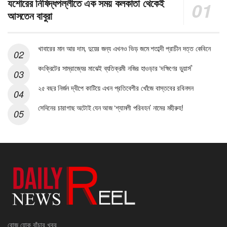
যশোরের নিষিদ্ধপল্লীতে এক সময় কলকাতা থেকেই
আসতেন বাবুরা
খাবারের মান আর দাম, দুয়ের জন্য এখনও ভিড় জমে শতাব্দী প্রাচীন দত্ত কেবিনে
কংক্রিটের সাম্রাজ্যের মাঝেই ব্যতিক্রমী নজির হাওড়ার ‘দক্ষিণের ডুয়ার্স’
২৫ বছর নির্জন দ্বীপে কাটিয়ে এখন প্রতিবেশীর খোঁজে বাস্তবের রবিনসন
সেদিনের চারাগাছ অটোই যেন আজ ‘শ্যামলী পরিবহন’ নামের মহীরুহ!
রোজ হোক বাঁচার খবর