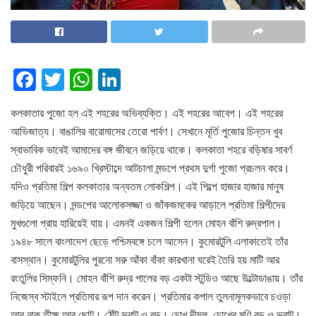
F
T
W
Li
a
wi
h
n
কলকাতার পুজো হল এই শহরের অভিব্যক্তি। এই শহরের আবেগ। এই শহরের
c
tt
at
k
আভিজাত্য। বাঙালির বারোমাসের তেরো পার্বণ। সেখানে মূর্তি পুজোর চিন্তন খুব
e
er
s
e
স্বাভাবিক ভাবেই আমাদের বঙ্গ জীবনে জড়িয়ে থাকে। কলকাতা শহরে বড়িষার সাবর্ণ
b
A
dI
চৌধুরী পরিবারই ১৬৯০ খ্রিস্টাব্দে আটচালা মন্ডপে প্রথম দুর্গা পুজো প্রচলন করে।
o
p
n
যদিও প্রতিমা শিল্প কলকাতার অন্যতম লোকশিল্প। এই শিল্পে হাজার হাজার মানুষ
জড়িয়ে আছেন। মন্ডপের আলোকসজ্জা ও জাঁকজমকের আড়ালে প্রতিমা শিল্পীদের
o
p
মুখগুলো প্রায় হারিয়েই যায়। এমনই একজন শিল্পী হলেন মোহন বাঁশি রুদ্রপাল।
k
১৯৪৮ সালে বাংলাদেশ ছেড়ে পশ্চিমবঙ্গে চলে আসেন। কুমোরটুলি এলাকাতেই তাঁর
বাসস্থান। কুমোরটুলির পুরনো সরু আঁকা বাঁকা কারখানা ঘরেই তৈরি হয় মাটি আর
রংতুলির সিম্ফনি। মোহন বাঁশি রুদ্র পালের বড় একটা স্টুডিও আছে উল্টোডাঙায়। তাঁর
নিজেস্ব স্টাইলে প্রতিমার রূপ দান করেন। প্রতিমার কপাল তুলনামূলকভাবে চওড়া
আর নাক তীক্ষ্ণ আর ছোট। ঠোঁট ভরাট ও বড়। চোখ দীঘল, চোখের মণি বড় ও ভরাট।