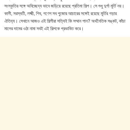
সংস্কৃতির সঙ্গে অবিচ্ছেদ্য ভাবে জড়িয়ে রয়েছে প্রতিমা শিল্প। সে শুধু দুর্গা মূর্তি নয়।
কালী, সরস্বতী, লক্ষ্মী, শিব, গণেশ সব পুজোর আচারের সঙ্গেই রয়েছে মূর্তির গড়ার
ঐতিহ্য। সেখানে আজও এই শিল্পীরা সত্যিই কি সম্মান পান? অর্থনৈতিক সঙ্কট, কাঁচা
মালের দামের ওঠা নামা সবই এই শিল্পকে প্রভাবিত করে।