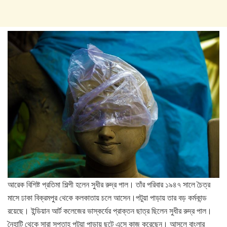
আরেক বিশিষ্ট প্রতিমা শিল্পী হলেন সুধীর রুদ্র পাল। তাঁর পরিবার ১৯৪৭ সালে চৈত্র
মাসে ঢাকা বিক্রমপুর থেকে কলকাতায় চলে আসেন।পটুয়া পাড়ায় তার বড় কর্মকান্ড
রয়েছে। ইন্ডিয়ান আর্ট কলেজের ভাস্কর্যের প্রাক্তন ছাত্র ছিলেন সুধীর রুদ্র পাল।
নৈহাটি থেকে সারা সপ্তাহ পটুয়া পাড়ায় ছুটে এসে কাজ করেছেন। আসলে বাংলার