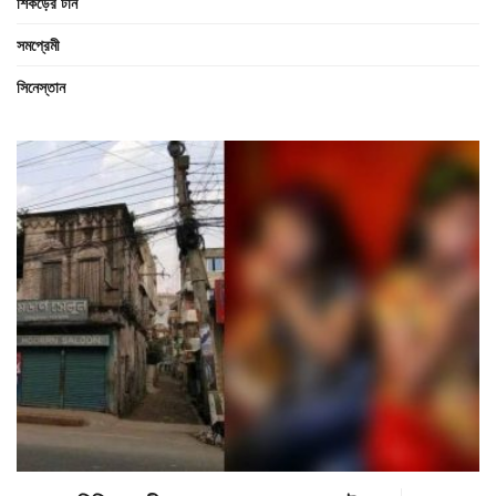
শিকড়ের টান
সমপ্রেমী
সিনেস্তান