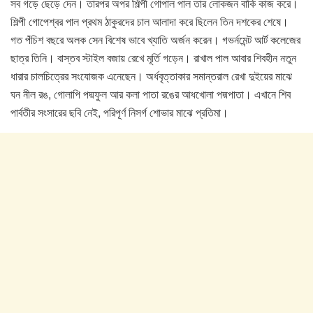
সব গড়ে ছেড়ে দেন। তারপর অপর শিল্পী গোপাল পাল তার লোকজন বাকি কাজ করে।
শিল্পী গোপেশ্বর পাল প্রথম ঠাকুরদের চাল আলাদা করে ছিলেন তিন দশকের শেষে।
গত পঁচিশ বছরে অলক সেন বিশেষ ভাবে খ্যাতি অর্জন করেন। গভর্নমেন্ট আর্ট কলেজের
ছাত্র তিনি। বাস্তব স্টাইল বজায় রেখে মূর্তি গড়েন। রাখাল পাল আবার শিবহীন নতুন
ধারার চালচিত্রের সংযোজক এনেছেন। অর্ধবৃত্তাকার সমান্তরাল রেখা দুইয়ের মাঝে
ঘন নীল রঙ, গোলাপি পদ্মফুল আর কলা পাতা রঙের আধখোলা পদ্মপাতা। এখানে শিব
পার্বতীর সংসারের ছবি নেই, পরিপূর্ণ নিসর্গ শোভার মাঝে প্রতিমা।