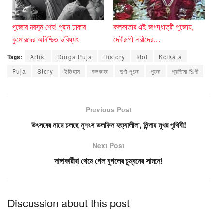
পুজোর মরসুম শেষ! পুরান ঢাকার
কলকাতার এই জগদ্ধাত্রী পুজোয়,
কুমোরদের অনিশ্চিত ভবিষ্যৎ
দেবীরূপী নারীদের…
Tags:
Artist
Durga Puja
History
Idol
Kolkata
Puja
Story
ইতিহাস
কলকাতা
দুর্গা পুজো
পুজো
প্রতিমা শিল্পী
Previous Post
উৎসবের নামে চলছে নৃশংস ডলফিন হত্যালীলা, নিন্দায় মুখর পৃথিবী!
Next Post
দাঙ্গাকারীরা থেমে গেল যুগলের চুম্বনের সামনে!
Discussion about this post