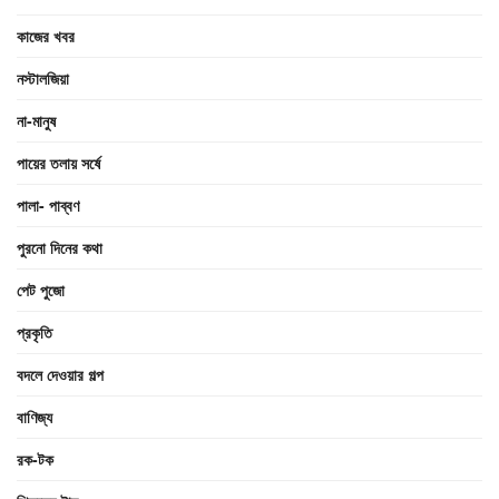
কাজের খবর
নস্টালজিয়া
না-মানুষ
পায়ের তলায় সর্ষে
পালা- পাব্বণ
পুরনো দিনের কথা
পেট পুজো
প্রকৃতি
বদলে দেওয়ার গল্প
বাণিজ্য
রক-টক