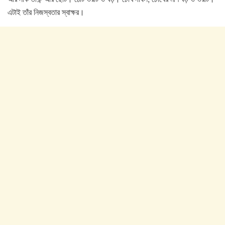
এটাই তাঁর নিজস্বতার স্বাক্ষর।