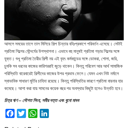
আসলে সময়ের তালে তাল মিলিয়ে শিল্প চিন্তার বহিঃপ্রকাশে পরিবর্তন এসেছে। সেটাই
প্রতিমা শিল্পের সৌন্দর্যের উপস্থাপনা। এভাবে বহু মানুষই প্রতিমা গড়ার শিল্পের সঙ্গে
যুক্ত। শুধু প্রতিমা তৈরীর শিল্পী নয় এই বৃহৎ কর্মকান্ডের সঙ্গে ডোকরা, শোলা, জরি,
চুমকি সব ধরনের কাজের কারিগররাই জুড়ে থাকেন। কিন্তু পরিবেশ আর আর্থ সামাজিক
পরিস্থিতি বারেবারেই শিল্পীদের কাজের উপর প্রভাব ফেলে। যেমন এখন নিউ নর্মালে
স্বাভাবিক সাধারণ মূর্তির চাহিদা রয়েছে। কিন্তু পরিস্থিতির কারণে প্রতিমা বায়নার হার
কমেছে। আশা করা যায় সামনের কয়েক বছর পর অবস্থার কিছুটা হলেও উন্নতি হবে।
চিত্র ঋণ – সৌগত সিংহ, সমীর দত্ত এবং বুনো মাধব
F
T
W
Li
a
wi
h
n