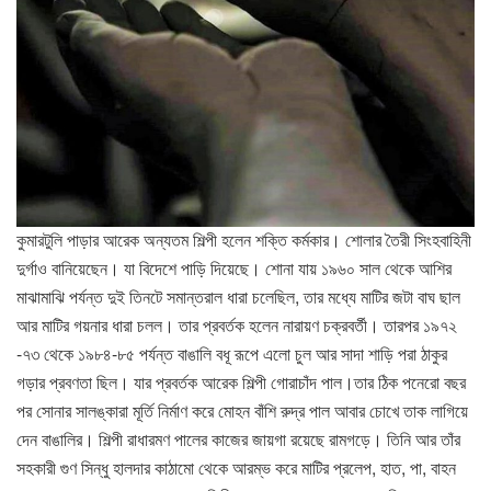
কুমারটুলি পাড়ার আরেক অন্যতম শিল্পী হলেন শক্তি কর্মকার। শোলার তৈরী সিংহবাহিনী
দুর্গাও বানিয়েছেন। যা বিদেশে পাড়ি দিয়েছে। শোনা যায় ১৯৬০ সাল থেকে আশির
মাঝামাঝি পর্যন্ত দুই তিনটে সমান্তরাল ধারা চলেছিল, তার মধ্যে মাটির জটা বাঘ ছাল
আর মাটির গয়নার ধারা চলল। তার প্রবর্তক হলেন নারায়ণ চক্রবর্তী। তারপর ১৯৭২
-৭৩ থেকে ১৯৮৪-৮৫ পর্যন্ত বাঙালি বধূ রূপে এলো চুল আর সাদা শাড়ি পরা ঠাকুর
গড়ার প্রবণতা ছিল। যার প্রবর্তক আরেক শিল্পী গোরাচাঁদ পাল।তার ঠিক পনেরো বছর
পর সোনার সালঙ্কারা মূর্তি নির্মাণ করে মোহন বাঁশি রুদ্র পাল আবার চোখে তাক লাগিয়ে
দেন বাঙালির। শিল্পী রাধারমণ পালের কাজের জায়গা রয়েছে রামগড়ে। তিনি আর তাঁর
সহকারী গুণ সিন্ধু হালদার কাঠামো থেকে আরম্ভ করে মাটির প্রলেপ, হাত, পা, বাহন