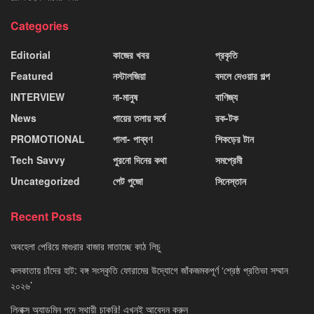
Categories
Editorial
কাজের খবর
প্রকৃতি
Featured
নস্টালজিয়া
বদলে দেওয়ার গল্প
INTERVIEW
না-মানুষ
বাণিজ্য
News
পায়ের তলায় সর্ষে
রক-টক
PROMOTIONAL
পালা- পাব্বণ
শিকড়ের টান
Tech Savvy
পুরনো দিনের কথা
সমপ্রেমী
Uncategorized
পেট পুজো
সিনেস্তান
Recent Posts
অবহেলা পেরিয়ে মাগুরার বাজার মাতাচ্ছে কাঠ লিচু
কলকাতায় চাঁদের হাট: বঙ্গ সংস্কৃতি ফোরামের উদ্যোগে জাঁকজমকপূর্ণ ‘শ্রেষ্ঠ প্রতিভা সম্মান
২০২৬’
লিনাক্স অ্যাডমিন পদে স্থায়ী চাকরি! এখনই আবেদন করুন