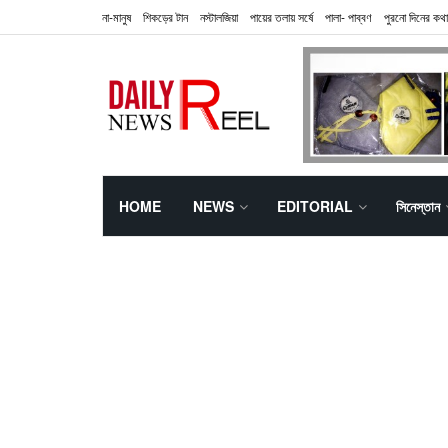
না-মানুষ
শিকড়ের টান
নস্টালজিয়া
পায়ের তলায় সর্ষে
পালা- পাব্বণ
পুরনো দিনের কথা
HOME
NEWS
EDITORIAL
সিনেস্তান