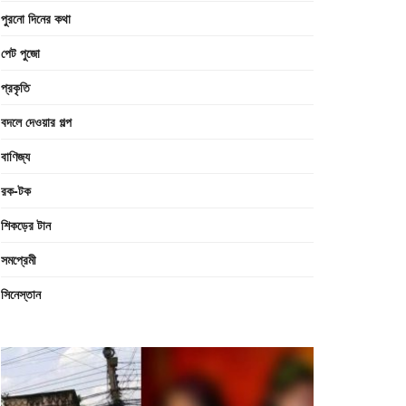
পুরনো দিনের কথা
পেট পুজো
প্রকৃতি
বদলে দেওয়ার গল্প
বাণিজ্য
রক-টক
শিকড়ের টান
সমপ্রেমী
সিনেস্তান