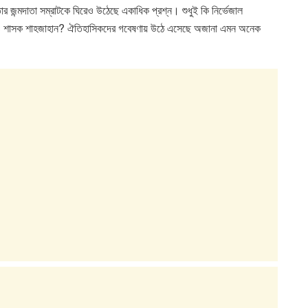
 জন্মদাতা সম্রাটকে ঘিরেও উঠেছে একাধিক প্রশ্ন। শুধুই কি নির্ভেজাল
ষ ও শাসক শাহজাহান? ঐতিহাসিকদের গবেষণায় উঠে এসেছে অজানা এমন অনেক