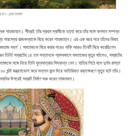
্র ঋণ – তন্ময় তাহমিদ
ন যুবক শাহজাহান। শীঘ্রই তাঁর প্রথম স্বামীকে হত‍্যা করে তাঁর সঙ্গে বাগদান সম্পন্ন
ে পারস্যের রাজকন্যাকে বিয়ে করেন শাহজাহান। এর এক বছর পরে তাঁদের বিবাহ
ন ‘মমতাজ মহল’। মমতাজকে বিয়ে করার পরেও নাকি আরও তিনটি বিয়ে করেছিলেন
ন তিনি! সম্রাটের ১৪ তম সন্তানকে প্রসবকালে মমতাজের মৃত্যু ঘটলেও, সম্রাটের
 মমতাজকে সঙ্গে নিয়ে তিনি যুদ্ধযাত্রার সিদ্ধান্ত নেন। হাতির পিঠে বসে দুর্গম রাস্তা
ঘ ৩০ ঘন্টা যন্ত্রণাভোগ করে সন্তান জন্ম দিয়ে অতিরিক্ত রক্তক্ষরণে মৃত‍্যু ঘটে তাঁর।
সমাধির উপরেই সম্রাট নির্মাণ শুরু করেন তাজমহল।