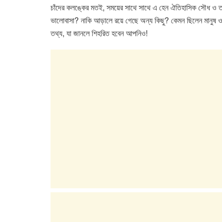
e
er
s
e
চাঁদের কলঙ্কের মত‌ই, সময়ের সাথে সাথে এ হেন ঐতিহাসিক সৌধ ও তার
b
A
dI
ভালোবাসা? নাকি আড়ালে রয়ে গেছে অন্য কিছু? কেমন ছিলেন মানু
o
p
n
তথ্য, যা জানলে শিহরিত হবেন আপনিও!
o
p
k