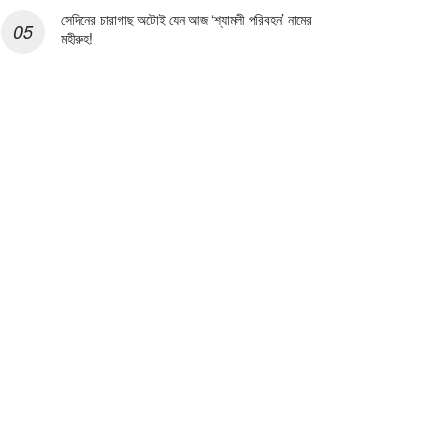
সেদিনের চারাগাছ অটোই যেন আজ ‘শ্যামলী পরিবহন’ নামের
মহীরুহ!