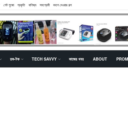
পেট পুজো
প্রকৃতি
বাণিজ্য
সমপ্রেমী
বদলে দেওয়ার গল্প
রক-টক
TECH SAVVY
কাজের খবর
ABOUT
PROM