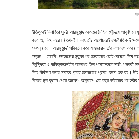
চিত
ইতিপূর্বেই বিবাহিতা সুন্দরী আরজুমান্দ বেগমের দৈহিক সৌন্দর্যে আকৃষ্ট হ
করলেও, বিয়ে করেননি তখনই। বরং তাঁর অগোচরেই রাজনৈতিক উদ্দেশ্য
সম্পন্ন হলে ‘আরজুমান্দ’ পরিবর্তন করে শাহজাহান তাঁর নামকরণ করে
সম্রাট। এমনকি, মমতাজের মৃত্যুর পর মমতাজের ছোট বোনকে বিয়ে করে
নির্বুদ্ধিতা ও দায়িত্বজ্ঞানহীন আচরণ‌ই ছিল পরোক্ষভাবে দায়ী৷ গর্ভবর্তী
দিয়ে দীর্ঘক্ষণ চলায় সময়ের পূর্বেই মমতাজের প্রসব বেদনা শুরু হয়। দীর্
নিজের ভুল বুঝতে পেরে আক্ষেপ-অনুতাপে এক বছর কাটানোর পর স্ত্রীর 