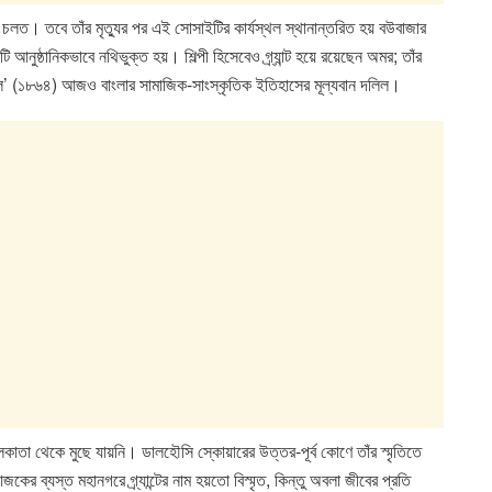
কাজ চলত। তবে তাঁর মৃত্যুর পর এই সোসাইটির কার্যস্থল স্থানান্তরিত হয় বউবাজার
ুষ্ঠানিকভাবে নথিভুক্ত হয়। শিল্পী হিসেবেও গ্র্যান্ট হয়ে রয়েছেন অমর; তাঁর
্গল’ (১৮৬৪) আজও বাংলার সামাজিক-সাংস্কৃতিক ইতিহাসের মূল্যবান দলিল।
 কলকাতা থেকে মুছে যায়নি। ডালহৌসি স্কোয়ারের উত্তর-পূর্ব কোণে তাঁর স্মৃতিতে
ের ব্যস্ত মহানগরে গ্র্যান্টের নাম হয়তো বিস্মৃত, কিন্তু অবলা জীবের প্রতি