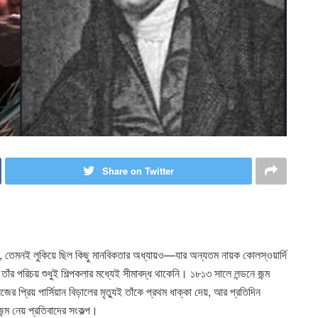
Share on Twitter
েমনই লুকিয়ে ছিল কিছু মানবিকতার অধ্যায়ও—যার অন্যতম নায়ক কোলস্ওয়ার্দি
চ তাঁর পরিচয় শুধুই শিল্পকলার মধ্যেই সীমাবদ্ধ থাকেনি। ১৮১৩ সালে লন্ডনে জন্ম
জের প্রিয় পার্সিয়ান বিড়ালের মৃত্যুই তাঁকে প্রথম ধাক্কা দেয়, আর প্রতিদিন
ন্ম নেয় প্রতিবাদের সংকল্প।