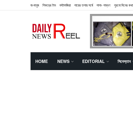
না-মানুষ
শিকড়ের টান
নস্টালজিয়া
পায়ের তলায় সর্ষে
পালা- পাব্বণ
পুরনো দিনের কথা
HOME
NEWS
EDITORIAL
সিনেস্তান