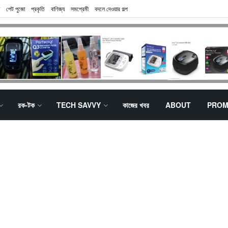
পেট পুজো
প্রকৃতি
বাণিজ্য
সমপ্রেমী
বদলে দেওয়ার গল্প
রক-টক
TECH SAVVY
কাজের খবর
ABOUT
PROM