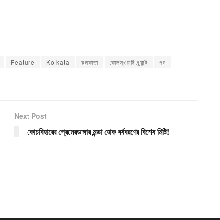
Feature
Kolkata
কলকাতা
কোলস্ওয়ার্দি গ্র্যান্ট
পশু
Next Post
কোচবিহারের প্রেমেরডাঙ্গার মন্ডা হোক বর্ষবরণের বিশেষ মিষ্টি!