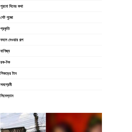
পুরনো দিনের কথা
পেট পুজো
প্রকৃতি
বদলে দেওয়ার গল্প
বাণিজ্য
রক-টক
শিকড়ের টান
সমপ্রেমী
সিনেস্তান