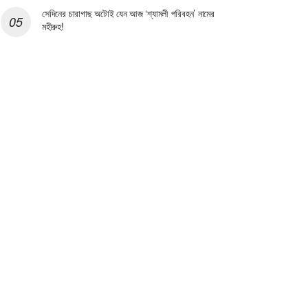
সেদিনের চারাগাছ অটোই যেন আজ ‘শ্যামলী পরিবহন’ নামের
মহীরুহ!