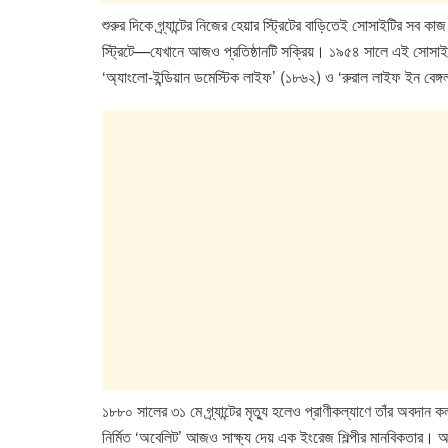
শুরুর দিকে গ্র্যান্টের নিজের হেয়ার স্ট্রিটের বাড়িতেই সোসাইটির সব 
স্ট্রিটে—যেখানে আজও প্রতিষ্ঠানটি সক্রিয়। ১৯৫৪ সালে এই সোসাইটি আন
‘অ্যাংলো-ইন্ডিয়ান ডমেস্টিক লাইফ’ (১৮৬২) ও ‘রুরাল লাইফ ইন বেঙ
১৮৮০ সালের ৩১ মে গ্র্যান্টের মৃত্যু হলেও প্রাণীকল্যাণে তাঁর অবদান
নির্মিত ‘অবেলিট’ আজও সাক্ষ্য দেয় এক ইংরেজ শিল্পীর মানবিকতার। আজক