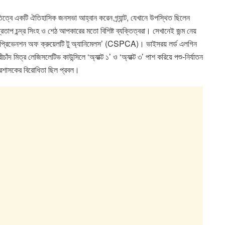
িত্বে একটি ঐতিহাসিক জনসভা আহ্বান করেন গ্র্যান্ট, যেখানে উপস্থিত ছিলেন
রতাপ চন্দ্র সিংহ ও শেঠ আপকারের মতো বিশিষ্ট ব্যক্তিত্বরা। সেখানেই জন্ম নেয়
 দ্য প্রিভেনশন অফ ক্রুয়েলটি টু অ্যানিমেলস’ (CSPCA)। ভাইসরয় লর্ড এলগিন
ঁদ মিত্র লেজিসলেটিভ কাউন্সিলে ‘অ্যাক্ট ১’ ও ‘অ্যাক্ট ৩’ পাশ করিয়ে পশু-নির্যাতন
প্রশাসকের বিরোধিতা ছিল প্রবল।