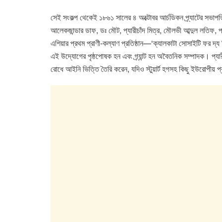
o
p
n
সেই সংকল্প থেকেই ১৮৬১ সালের ৪ অক্টোবর আর্চডিকন প্র্যাটের সভাপত
o
p
আলেকজান্ডার ডাফ, ডঃ মৌট, প্যারীচাঁদ মিত্র, মৌলভী আব্দুল লতিফ, প্
k
এশিয়ার প্রথম প্রাণী-কল্যাণ প্রতিষ্ঠান—‘ক্যালকাটা সোসাইটি ফর
এই উদ্যোগের পৃষ্ঠপোষক হন এবং গ্র্যান্ট হন অবৈতনিক সম্পাদক। প্যারীচা
রোধে আইনি ভিত্তি তৈরি করেন, যদিও স্টুয়ার্ট হগসহ কিছু ইউরোপীয় 