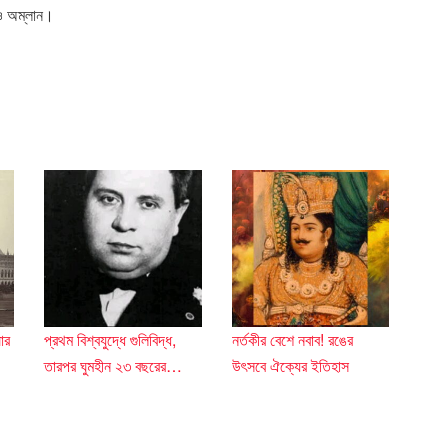
নও অম্লান।
ার
প্রথম বিশ্বযুদ্ধে গুলিবিদ্ধ,
নর্তকীর বেশে নবাব! রঙের
!
তারপর ঘুমহীন ২৩ বছরের…
উৎসবে ঐক্যের ইতিহাস