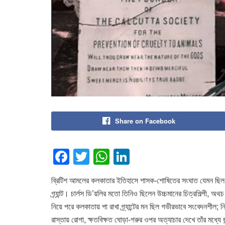
Share on Facebook
F
T
W
Li
a
wi
h
n
ব্রিটিশ আমলের কলকাতার ইতিহাসে শাসক-শোষিতের সংঘাত যেমন ছিল, ত
c
tt
at
k
গ্র্যান্ট। চার্লস ডি’য়লির মতো তিনিও ছিলেন উচ্চমানের চিত্রশিল্পী, অথ
e
er
s
e
নিয়ে পরে কলকাতায় পা রাখা গ্র্যান্টের মন ছিল গভীরভাবে সংবেদনশীল; নি
b
A
dI
রাস্তায় রোগা, ক্ষতবিক্ষত ঘোড়া-গরুর ওপর অত্যাচার দেখে তাঁর মধ্যে জ