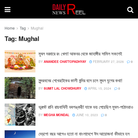
Home
Tag
Mughal
Tag:
Mughal
মুঘল দরবারে রং খেলা! আকবর থেকে জাহাঙ্গীর সামিল সকলেই
BY
ANANDEE CHATTOPADHYAY
FEBRUARY 27, 2026
0
সুন্দরবনের শেখেরটেকের কালী মন্দির বলে চলে মুঘল যুগের কথা!
BY
SUMIT LAL CHOWDHURY
APRIL 15, 2024
0
ভূরশুট রানি রায়বাঘিনী ভবশঙ্করী! যাকে ভয় পেয়েছিল মুঘল-পাঠানরাও
BY
MEGHA MONDAL
JUNE 10, 2023
0
দেড়শো বছর আগেও হতো না বাংলাদেশে ঈদ আয়োজন! কীভাবে হল