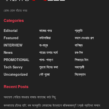
রোজ হোক বাঁচার খবর
Categories
Editorial
কাজের খবর
প্রকৃতি
Featured
নস্টালজিয়া
বদলে দেওয়ার গল্প
INTERVIEW
না-মানুষ
বাণিজ্য
News
পায়ের তলায় সর্ষে
রক-টক
PROMOTIONAL
পালা- পাব্বণ
শিকড়ের টান
Tech Savvy
পুরনো দিনের কথা
সমপ্রেমী
Uncategorized
পেট পুজো
সিনেস্তান
Recent Posts
অবহেলা পেরিয়ে মাগুরার বাজার মাতাচ্ছে কাঠ লিচু
কলকাতায় চাঁদের হাট: বঙ্গ সংস্কৃতি ফোরামের উদ্যোগে জাঁকজমকপূর্ণ ‘শ্রেষ্ঠ প্রতিভা সম্মান