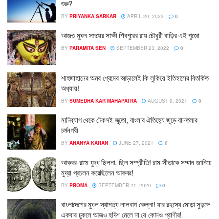
শুরু?
BY
PRIYANKA SARKAR
APRIL 20, 2023
0
আজও মুঘল সময়ের সাক্ষী শিবপুরের রায় চৌধুরী বাড়ির এই পুজো
BY
PARAMITA SEN
SEPTEMBER 23, 2022
0
শাহজাহানের অমর প্রেমের আড়ালেই কি লুকিয়ে ইতিহাসের বিতর্কিত
অধ‍্যায়!
BY
SUMEDHA KAR MAHAPATRA
AUGUST 9, 2021
0
মানিব্যাগ থেকে টেকসই জুতো, বাংলার ঐতিহ্যে জুড়ে বানতলার
চর্মনগরী
BY
ANANYA KARAN
JUNE 27, 2021
0
আকবর-রামে যুদ্ধ ছিলনা, ছিল সম্প্রীতি! রাম-সীতাকে সম্মান জানিয়ে
মুদ্রা প্রচলন করেছিলেন আকবর!
BY
PROMA
SEPTEMBER 21, 2020
0
বাংলাদেশের মুঘল স্থাপত্য লালবাগ কেল্লা! যার রহস্যে মোড়া সুড়ঙ্গে
একবার ঢুকলে আজও হদিশ মেলে না যে কোনও প্রাণীর!