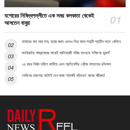
যশোরের নিষিদ্ধপল্লীতে এক সময় কলকাতা থেকেই
আসতেন বাবুরা
খাবারের মান আর দাম, দুয়ের জন্য এখনও ভিড় জমে শতাব্দী প্রাচীন দত্ত কেবিনে
কংক্রিটের সাম্রাজ্যের মাঝেই ব্যতিক্রমী নজির হাওড়ার ‘দক্ষিণের ডুয়ার্স’
২৫ বছর নির্জন দ্বীপে কাটিয়ে এখন প্রতিবেশীর খোঁজে বাস্তবের রবিনসন
সেদিনের চারাগাছ অটোই যেন আজ ‘শ্যামলী পরিবহন’ নামের মহীরুহ!