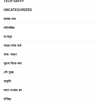
TECH SAVVY
UNCATEGORIZED
কাজের খবর
নস্টালজিয়া
না-মানুষ
পায়ের তলায় সর্ষে
পালা- পাব্বণ
পুরনো দিনের কথা
পেট পুজো
প্রকৃতি
বদলে দেওয়ার গল্প
বাণিজ্য