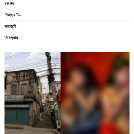
রক-টক
শিকড়ের টান
সমপ্রেমী
সিনেস্তান