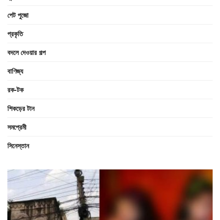
পেট পুজো
প্রকৃতি
বদলে দেওয়ার গল্প
বাণিজ্য
রক-টক
শিকড়ের টান
সমপ্রেমী
সিনেস্তান