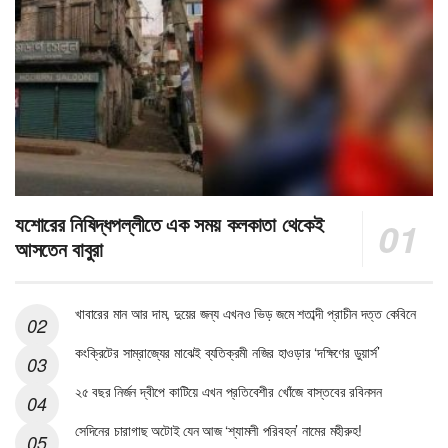
যশোরের নিষিদ্ধপল্লীতে এক সময় কলকাতা থেকেই
আসতেন বাবুরা
খাবারের মান আর দাম, দুয়ের জন্য এখনও ভিড় জমে শতাব্দী প্রাচীন দত্ত কেবিনে
কংক্রিটের সাম্রাজ্যের মাঝেই ব্যতিক্রমী নজির হাওড়ার ‘দক্ষিণের ডুয়ার্স’
২৫ বছর নির্জন দ্বীপে কাটিয়ে এখন প্রতিবেশীর খোঁজে বাস্তবের রবিনসন
সেদিনের চারাগাছ অটোই যেন আজ ‘শ্যামলী পরিবহন’ নামের মহীরুহ!