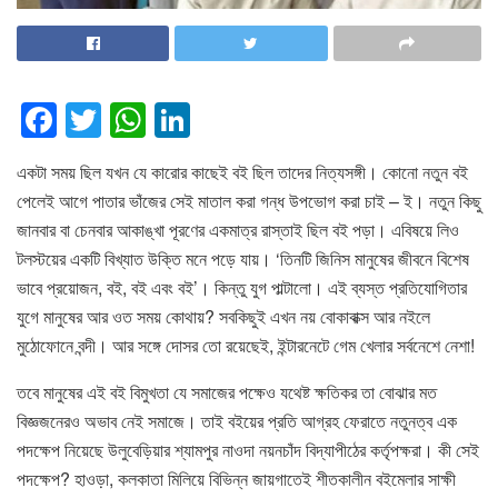
F
T
W
Li
a
wi
h
n
একটা সময় ছিল যখন যে কারোর কাছেই বই ছিল তাদের নিত্যসঙ্গী। কোনো নতুন বই
c
tt
at
k
পেলেই আগে পাতার ভাঁজের সেই মাতাল করা গন্ধ উপভোগ করা চাই – ই। নতুন কিছু
e
er
s
e
জানবার বা চেনবার আকাঙ্খা পূরণের একমাত্র রাস্তাই ছিল বই পড়া। এবিষয়ে লিও
b
A
dI
টলস্টয়ের একটি বিখ্যাত উক্তি মনে পড়ে যায়। ‘তিনটি জিনিস মানুষের জীবনে বিশেষ
o
p
n
ভাবে প্রয়োজন, বই, বই এবং বই’। কিন্তু যুগ পাল্টালো। এই ব্যস্ত প্রতিযোগিতার
যুগে মানুষের আর ওত সময় কোথায়? সবকিছুই এখন নয় বোকাবাক্স আর নইলে
o
p
মুঠোফোনে বন্দী। আর সঙ্গে দোসর তো রয়েছেই, ইন্টারনেটে গেম খেলার সর্বনেশে নেশা!
k
তবে মানুষের এই বই বিমুখতা যে সমাজের পক্ষেও যথেষ্ট ক্ষতিকর তা বোঝার মত
বিজ্ঞজনেরও অভাব নেই সমাজে। তাই বইয়ের প্রতি আগ্রহ ফেরাতে নতুনত্ব এক
পদক্ষেপ নিয়েছে উলুবেড়িয়ার শ্যামপুর নাওদা নয়নচাঁদ বিদ্যাপীঠের কর্তৃপক্ষরা। কী সেই
পদক্ষেপ? হাওড়া, কলকাতা মিলিয়ে বিভিন্ন জায়গাতেই শীতকালীন বইমেলার সাক্ষী