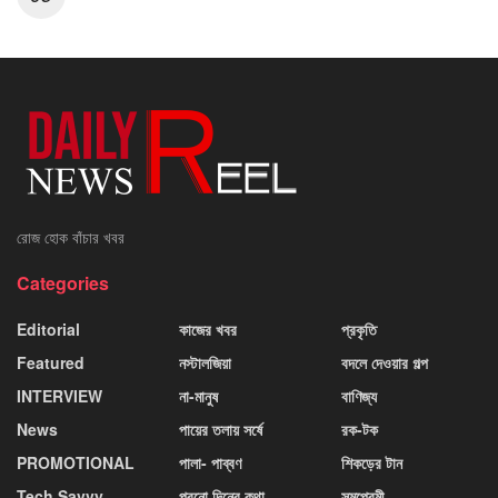
রোজ হোক বাঁচার খবর
Categories
Editorial
কাজের খবর
প্রকৃতি
Featured
নস্টালজিয়া
বদলে দেওয়ার গল্প
INTERVIEW
না-মানুষ
বাণিজ্য
News
পায়ের তলায় সর্ষে
রক-টক
PROMOTIONAL
পালা- পাব্বণ
শিকড়ের টান
Tech Savvy
পুরনো দিনের কথা
সমপ্রেমী