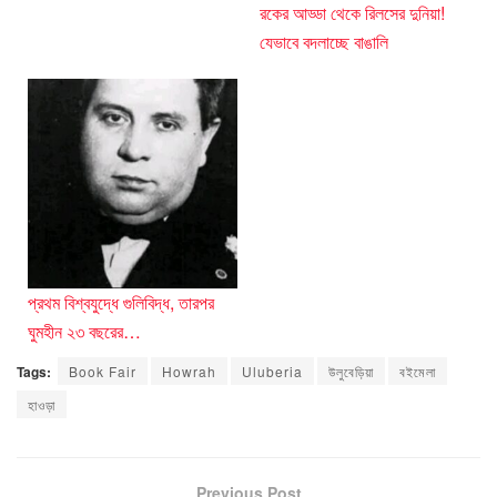
রকের আড্ডা থেকে রিলসের দুনিয়া!
যেভাবে বদলাচ্ছে বাঙালি
প্রথম বিশ্বযুদ্ধে গুলিবিদ্ধ, তারপর
ঘুমহীন ২৩ বছরের…
Tags:
Book Fair
Howrah
Uluberia
উলুবেড়িয়া
বইমেলা
হাওড়া
Previous Post