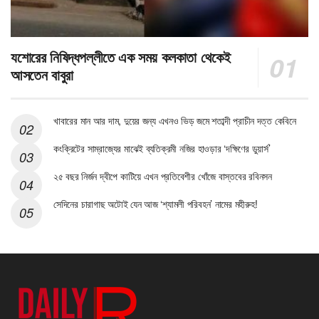
যশোরের নিষিদ্ধপল্লীতে এক সময় কলকাতা থেকেই
আসতেন বাবুরা
খাবারের মান আর দাম, দুয়ের জন্য এখনও ভিড় জমে শতাব্দী প্রাচীন দত্ত কেবিনে
কংক্রিটের সাম্রাজ্যের মাঝেই ব্যতিক্রমী নজির হাওড়ার ‘দক্ষিণের ডুয়ার্স’
২৫ বছর নির্জন দ্বীপে কাটিয়ে এখন প্রতিবেশীর খোঁজে বাস্তবের রবিনসন
সেদিনের চারাগাছ অটোই যেন আজ ‘শ্যামলী পরিবহন’ নামের মহীরুহ!