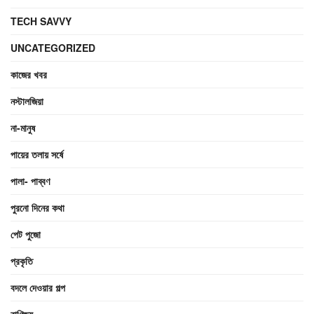
TECH SAVVY
UNCATEGORIZED
কাজের খবর
নস্টালজিয়া
না-মানুষ
পায়ের তলায় সর্ষে
পালা- পাব্বণ
পুরনো দিনের কথা
পেট পুজো
প্রকৃতি
বদলে দেওয়ার গল্প
বাণিজ্য