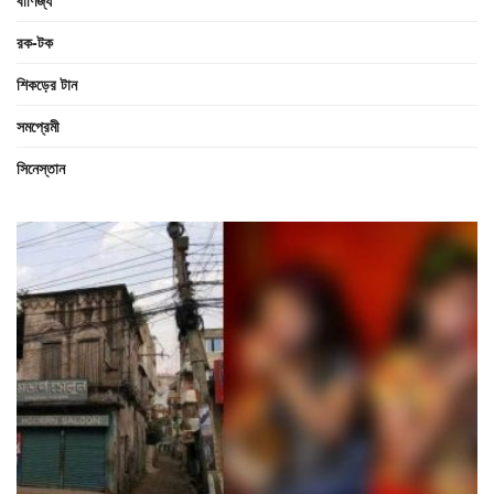
রক-টক
শিকড়ের টান
সমপ্রেমী
সিনেস্তান