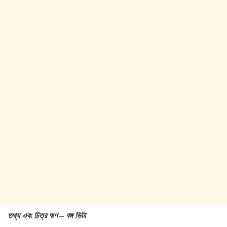
তথ্য এবং চিত্র ঋণ – বঙ্গ ভিটা