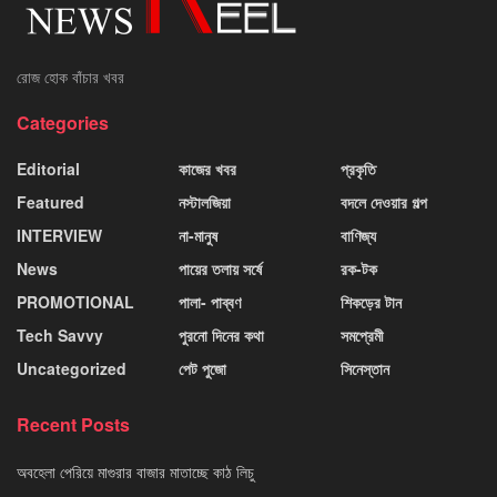
রোজ হোক বাঁচার খবর
Categories
Editorial
কাজের খবর
প্রকৃতি
Featured
নস্টালজিয়া
বদলে দেওয়ার গল্প
INTERVIEW
না-মানুষ
বাণিজ্য
News
পায়ের তলায় সর্ষে
রক-টক
PROMOTIONAL
পালা- পাব্বণ
শিকড়ের টান
Tech Savvy
পুরনো দিনের কথা
সমপ্রেমী
Uncategorized
পেট পুজো
সিনেস্তান
Recent Posts
অবহেলা পেরিয়ে মাগুরার বাজার মাতাচ্ছে কাঠ লিচু