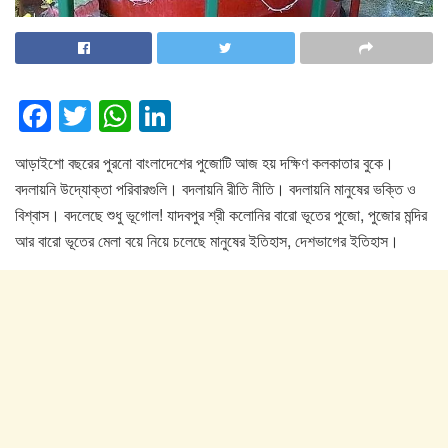
F
T
W
Li
a
wi
h
n
আড়াইশো বছরের পুরনো বাংলাদেশের পুজোটি আজ হয় দক্ষিণ কলকাতার বুকে।
c
tt
at
k
বদলায়নি উদ্যোক্তা পরিবারগুলি। বদলায়নি রীতি নীতি। বদলায়নি মানুষের ভক্তি ও
e
er
s
e
বিশ্বাস। বদলেছে শুধু ভূগোল! যাদবপুর শ্রী কলোনির বারো ভূতের পুজো, পুজোর মন্দির
b
A
dI
আর বারো ভূতের মেলা বয়ে নিয়ে চলেছে মানুষের ইতিহাস, দেশভাগের ইতিহাস।
o
p
n
o
p
k