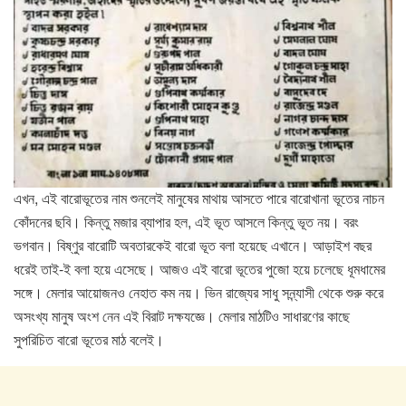
এখন, এই বারোভূতের নাম শুনলেই মানুষের মাথায় আসতে পারে বারোখানা ভূতের নাচন
কোঁদনের ছবি। কিন্তু মজার ব্যাপার হল, এই ভূত আসলে কিন্তু ভূত নয়। বরং
ভগবান। বিষ্ণুর বারোটি অবতারকেই বারো ভূত বলা হয়েছে এখানে। আড়াইশ বছর
ধরেই তাই-ই বলা হয়ে এসেছে। আজও এই বারো ভূতের পুজো হয়ে চলেছে ধূমধামের
সঙ্গে। মেলার আয়োজনও নেহাত কম নয়। ভিন রাজ্যের সাধু সন্ন্যাসী থেকে শুরু করে
অসংখ্য মানুষ অংশ নেন এই বিরাট দক্ষযজ্ঞে। মেলার মাঠটিও সাধারণের কাছে
সুপরিচিত বারো ভূতের মাঠ বলেই।