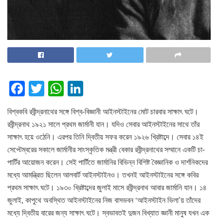
F
T
W
Li
a
wi
h
n
বিশ্বকবি রবীন্দ্রনাথের সঙ্গে বিশ্ব-বিজ্ঞানী আইনস্টাইনের মোট চারবার সাক্ষাৎ ঘটে।
c
tt
at
k
রবীন্দ্রনাথ ১৯২১ সালে প্রথম জার্মানী যান। যদিও সেবার আইনস্টাইনের সাথে তাঁর
e
er
s
e
সাক্ষাৎ হয়ে ওঠেনি। এরপর তিনি দ্বিতীয় সফর করেন ১৯২৬ খ্রিষ্টাব্দে। সেবার ১৪ই
b
A
dI
সেপ্টেম্বরের সকালে জার্মানীর সাংস্কৃতিক মন্ত্রী বেকার রবীন্দ্রনাথের সম্মানে একটি চা-
o
p
n
পার্টির আয়োজন করেন। সেই পার্টিতে জার্মানির বিভিন্ন বিশিষ্ট বৈজ্ঞানিক ও দার্শনিকদের
মধ্যে আমন্ত্রিত ছিলেন আলবার্ট আইনস্টাইনও। তখনই আইনস্টাইনের সঙ্গে কবির
o
p
প্রথম সাক্ষাৎ ঘটে। ১৯৩০ খ্রিষ্টাব্দের জুলাই মাসে রবীন্দ্রনাথ আবার জার্মানি যান। ১৪
k
জুলাই, কাপুথে অবস্থিত আইনস্টাইনের নিজ বাসভবন ‘আইনস্টাইন ভিলা’য় তাঁদের
মধ্যে দ্বিতীয় বারের জন্য সাক্ষাৎ ঘটে। স্বভাবতই দুজন বিখ্যাত জ্ঞানী মানুষ যখন এক