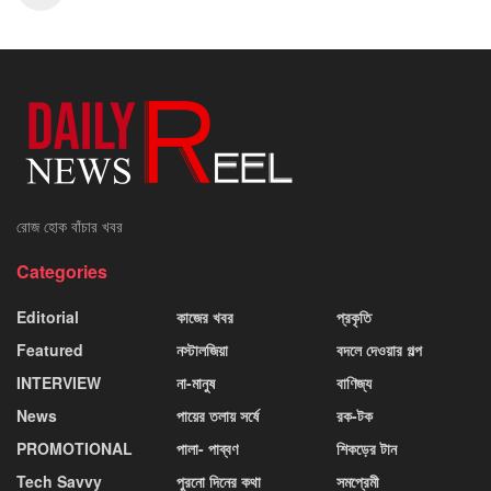
রোজ হোক বাঁচার খবর
Categories
Editorial
কাজের খবর
প্রকৃতি
Featured
নস্টালজিয়া
বদলে দেওয়ার গল্প
INTERVIEW
না-মানুষ
বাণিজ্য
News
পায়ের তলায় সর্ষে
রক-টক
PROMOTIONAL
পালা- পাব্বণ
শিকড়ের টান
Tech Savvy
পুরনো দিনের কথা
সমপ্রেমী