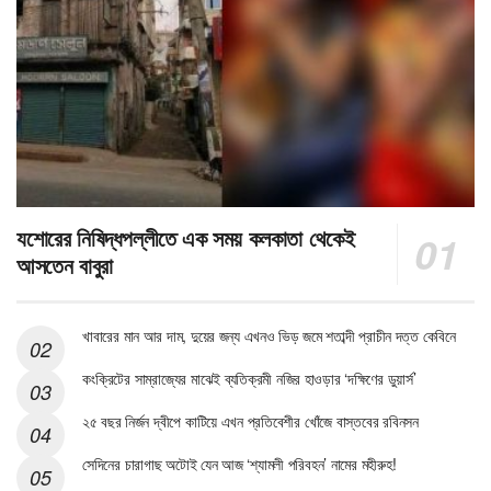
যশোরের নিষিদ্ধপল্লীতে এক সময় কলকাতা থেকেই
আসতেন বাবুরা
খাবারের মান আর দাম, দুয়ের জন্য এখনও ভিড় জমে শতাব্দী প্রাচীন দত্ত কেবিনে
কংক্রিটের সাম্রাজ্যের মাঝেই ব্যতিক্রমী নজির হাওড়ার ‘দক্ষিণের ডুয়ার্স’
২৫ বছর নির্জন দ্বীপে কাটিয়ে এখন প্রতিবেশীর খোঁজে বাস্তবের রবিনসন
সেদিনের চারাগাছ অটোই যেন আজ ‘শ্যামলী পরিবহন’ নামের মহীরুহ!