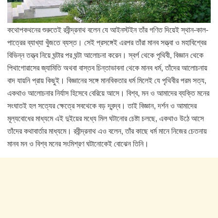
কথোপকথনের শুরুতেই রবীন্দ্রনাথ বলেন যে আইনস্টইন তাঁর গণিত দিয়েই স্থান-কাল-
পাত্রের ব্যাখ্যা খুঁজতে ব্যস্ত। সেই প্রসঙ্গেই এরপর তাঁরা মানব সত্ত্বা ও মহাবিশ্বের
বিভিন্ন তত্ত্ব নিয়ে ঘন্টার পর ঘন্টা আলোচনা করেন। স্বর্গ থেকে পৃথিবী, বিজ্ঞান থেকে
পিথাগোরাসের জ্যামিতি অথবা বাস্তব চিন্তাভাবনা থেকে মানব ধর্ম, তাঁদের আলোচনায়
বাদ যায়নি প্রায় কিছুই। বিজ্ঞানের সঙ্গে মানবিকতার ধর্ম মিলেই যে পৃথিবীর পরম সত্য,
একথাও আলোচনার নির্যাস হিসেবে বেরিয়ে আসে। বিশ্ব, মন ও আমাদের ব্যক্তি মনের
সংঘাতই হল সত্যের ক্ষেত্রে সবথেকে বড় দ্বন্দ্ব। তাই বিজ্ঞান, দর্শন ও আমাদের
মূল্যবোধের মাধ্যমে এই দুইয়ের মধ্যে মিল ঘটানোর চেষ্টা চলছে, একথাও উঠে আসে
তাঁদের কথাবার্তার মাধ্যমে। রবীন্দ্রনাথ এও বলেন, তাঁর কাছে ধর্ম মানে নিজের চেতনায়
মানব মন ও বিশ্ব মনের সংমিশ্রণ ঘটানোকেই বোঝেন তিনি।