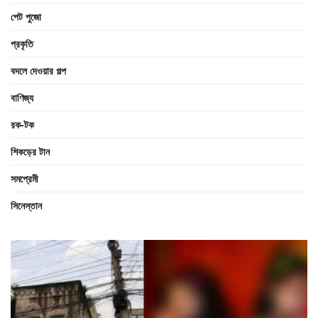
পেট পুজো
প্রকৃতি
বদলে দেওয়ার গল্প
বাণিজ্য
রক-টক
শিকড়ের টান
সমপ্রেমী
সিনেস্তান