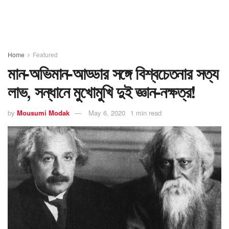
Home
Featured
মান-অভিমান-আড্ডার সঙ্গে বিশ্বচেতনার সত্য
লাভ, সন্ধানে মুখোমুখি দুই জ্ঞান-নক্ষত্র!
by
Mousumi Modak
May 6, 2020
1 min read