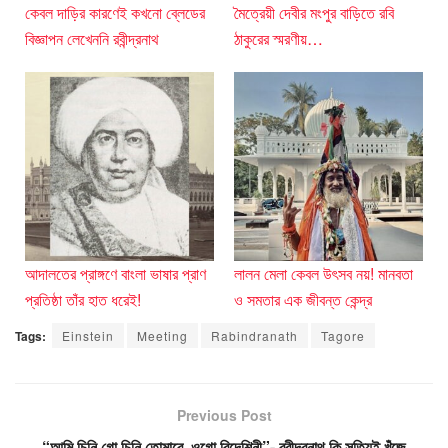
কেবল দাড়ির কারণেই কখনো ব্লেডের
মৈত্রেয়ী দেবীর মংপুর বাড়িতে রবি
বিজ্ঞাপন লেখেননি রবীন্দ্রনাথ
ঠাকুরের স্মরণীয়…
আদালতের প্রাঙ্গণে বাংলা ভাষার প্রাণ
লালন মেলা কেবল উৎসব নয়! মানবতা
প্রতিষ্ঠা তাঁর হাত ধরেই!
ও সমতার এক জীবন্ত কেন্দ্র
Tags:
Einstein
Meeting
Rabindranath
Tagore
Previous Post
“আমি চিনি গো চিনি তোমারে, ওগো বিদেশিনী”- রবীন্দ্রনাথ কি সত্যিই খুঁজে