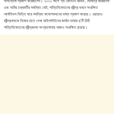
অসন্তোষ প্রকাশ করেছিলেন। ২০০১ সালে ‘দ্য কেনিওন রিভিউ’, দিমিত্রি মারিয়ানফ
এবং অমিয় চক্রবর্তীর সমন্বিত নোট, শান্তিনিকেতনের রবীন্দ্র ভবনে সংরক্ষিত
আর্কাইভস ভিত্তি করে সমন্বিত কথোপকথনের ভাষ্য প্রকাশ করেছে। এছাড়াও
রবীন্দ্রনাথকে নিজের হাতে লেখা আইনস্টাইনের জার্মান ভাষার দু’টি চিঠি
শান্তিনিকেতনের রবীন্দ্রভবন সংগ্রহশালায় আজও সংরক্ষিত রয়েছে।