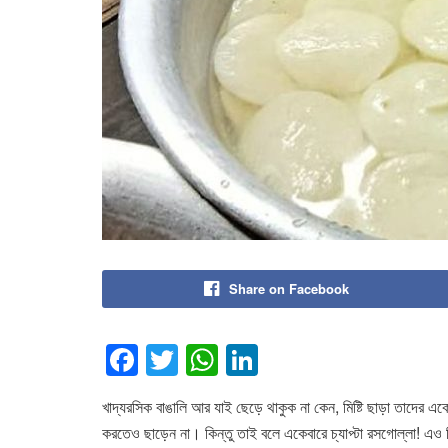
Share on Facebook
F
T
W
Li
a
wi
h
n
খাদ্যরসিক বাঙালি আর যাই ছেড়ে থাকুক না কেন, মিষ্টি ছাড়া তাদের একেব
c
tt
at
k
করতেও ছাড়েন না। কিন্তু তাই বলে একেবারে চ্যাপ্টা রসগোল্লা! এও ক