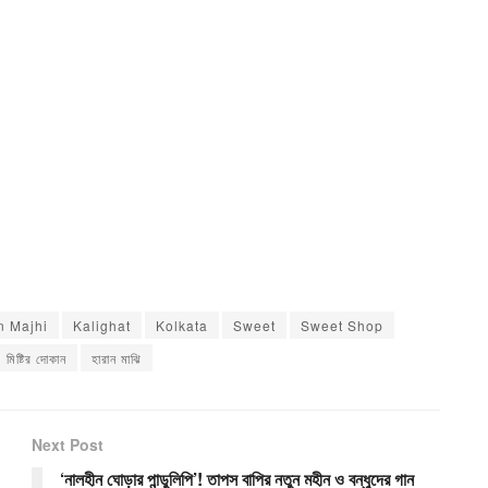
n Majhi
Kalighat
Kolkata
Sweet
Sweet Shop
মিষ্টির দোকান
হারান মাঝি
Next Post
‘নালহীন ঘোড়ার পান্ডুলিপি’! তাপস বাপির নতুন মহীন ও বন্ধুদের গান