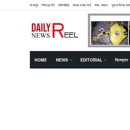
না-মানুষ
শিকড়ের টান
নস্টালজিয়া
পায়ের তলায় সর্ষে
পালা- পাব্বণ
পুরনো দিনের কথা
HOME
NEWS
EDITORIAL
সিনেস্তান