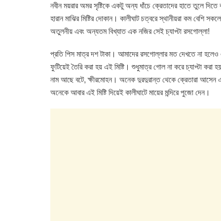
e
er
s
e
নবীন ময়রার অমর সৃষ্টিকে একটু অন্য ধাঁচে ক্রেতাদের হাতে তুলে দিতে
b
A
dI
হারান মাঝির মিষ্টির দোকান। কালীঘাট চত্বরে স্থানীয়রা কম বেশি স
o
p
n
অতুলনীয় এবং অন্যতম বিখ্যাত এক নজির সেই চ্যাপ্টা রসগোল্লা!
o
p
প্রতি পিস মাত্র দশ টাকা। আমাদের রসগোল্লার মত দেখতে না হলেও 
k
ফুটিয়েই তৈরি করা হয় এই মিষ্টি। শুধুমাত্র গোল না করে চ্যাপ্টা 
নাম আছে বটে, ক্ষীরমোহন। অনেক দুরদুরান্ত থেকে ক্রেতারা আসেন এই 
অনেকে আবার এই মিষ্টি দিয়েই কালীঘাটে মায়ের মন্দিরে পুজো দেন।