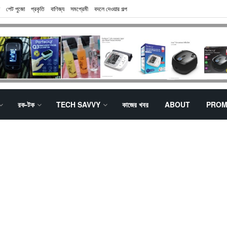
পেট পুজো
প্রকৃতি
বাণিজ্য
সমপ্রেমী
বদলে দেওয়ার গল্প
রক-টক
TECH SAVVY
কাজের খবর
ABOUT
PROM