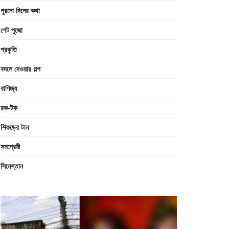
পুরনো দিনের কথা
পেট পুজো
প্রকৃতি
বদলে দেওয়ার গল্প
বাণিজ্য
রক-টক
শিকড়ের টান
সমপ্রেমী
সিনেস্তান