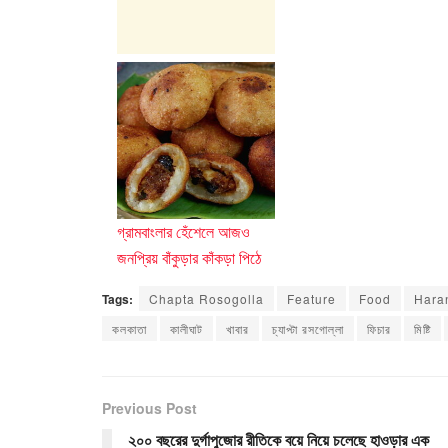
গ্রামবাংলার হেঁশেলে আজও
জনপ্রিয় বাঁকুড়ার কাঁকড়া পিঠে
Tags:
Chapta Rosogolla
Feature
Food
Hara
কলকাতা
কালীঘাট
খাবার
চ্যাপ্টা রসগোল্লা
ফিচার
মিষ্টি
Previous Post
২০০ বছরের দুর্গাপুজোর রীতিকে বয়ে নিয়ে চলেছে হাওড়ার এক