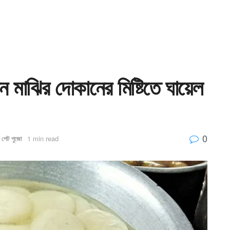
ান মাঝির দোকানের মিষ্টিতে ঘায়েল
0
,
পেট পুজো
1 min read