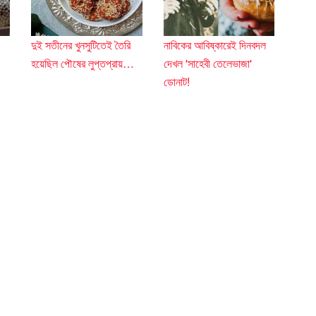
দুই সতীনের খুনসুটিতেই তৈরি
নাবিকের আবিষ্কারেই দিনবদল
হয়েছিল পৌষের লুপ্তপ্রায়…
দেখল 'সাহেবী তেলেভাজা'
ডোনাট!