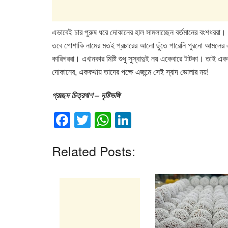
এভাবেই চার পুরুষ ধরে দোকানের হাল সামলাচ্ছেন বর্তমানের বংশধররা।
তবে পোশাকি নামের মতই প্রচারের আলো ছুঁতে পারেনি পুরনো আমলের এই
কারিগররা। এখানকার মিষ্টি শুধু সুস্বাদুই নয় একেবারে টাটকা। তাই একব
দোকানের, এককথায় তাদের পক্ষে এজন্মে সেই স্বাদ ভোলার নয়!
প্রচ্ছদ চিত্রঋণ
– দৃষ্টিভঙ্গি
F
T
W
Li
a
wi
h
n
c
tt
at
k
Related Posts:
e
er
s
e
b
A
dI
o
p
n
o
p