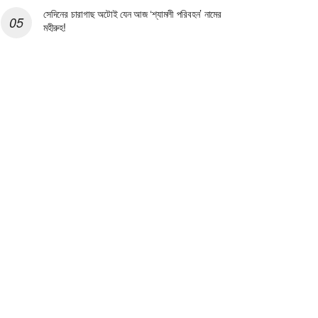
সেদিনের চারাগাছ অটোই যেন আজ ‘শ্যামলী পরিবহন’ নামের
মহীরুহ!