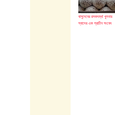
k
বাসুদেবের রসকদম্ব! খুলনার
স্বাদের এক প্রাচীন সংবেদ