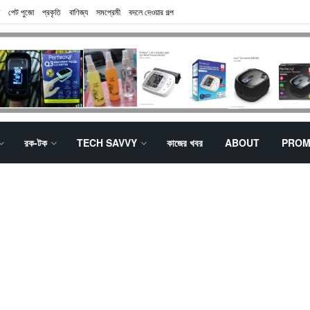
পেট পুজো
প্রকৃতি
বাণিজ্য
সমপ্রেমী
বদলে দেওয়ার গল্প
রক-টক
TECH SAVVY
কাজের খবর
ABOUT
PROM