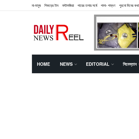
না-মানুষ
শিকড়ের টান
নস্টালজিয়া
পায়ের তলায় সর্ষে
পালা- পাব্বণ
পুরনো দিনের কথা
HOME
NEWS
EDITORIAL
সিনেস্তান