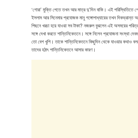
e
er
s
e
b
A
dI
‘গোরা’ মুক্তি পেতে তখন আর মাত্র দু’দিন বাকি। এই পরিস্থিতিতে গ
ইসলাম আর সিনেমার প্রযোজক মানু গঙ্গোপাধ্যায়ের তখন দিকভ্রান্ত অব
o
p
n
পিছনে খরচা হয়ে যাওয়া সব টাকা? নজরুল বুঝলেন এই অসময়ের পরিত্রা
o
p
সঙ্গে দেখা করতে শান্তিনিকেতনে। সঙ্গে নিলেন প্রযোজনা সংস্থা দেবদ
k
তো বেশ খুশি। তাকে শান্তিনিকেতনে কিছুদিন থেকে যাওয়ার কথাও বললে
তাদের হঠাৎ শান্তিনিকেতনে আসার কারণ।