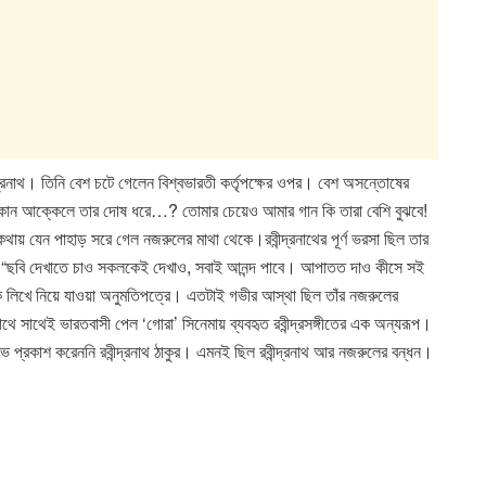
দ্রনাথ। তিনি বেশ চটে গেলেন বিশ্বভারতী কর্তৃপক্ষের ওপর। বেশ অসন্তোষের
 কোন আক্কেলে তার দোষ ধরে…? তোমার চেয়েও আমার গান কি তারা বেশি বুঝবে!
কথায় যেন পাহাড় সরে গেল নজরুলের মাথা থেকে।রবীন্দ্রনাথের পূর্ণ ভরসা ছিল তার
, “ছবি দেখাতে চাও সকলকেই দেখাও, সবাই আনন্দ পাবে। আপাতত দাও কীসে সই
খে নিয়ে যাওয়া অনুমতিপত্রে। এতটাই গভীর আস্থা ছিল তাঁর নজরুলের
াথে সাথেই ভারতবাসী পেল ‘গোরা’ সিনেমায় ব্যবহৃত রবীন্দ্রসঙ্গীতের এক অন্যরূপ।
ভ প্রকাশ করেননি রবীন্দ্রনাথ ঠাকুর। এমনই ছিল রবীন্দ্রনাথ আর নজরুলের বন্ধন।