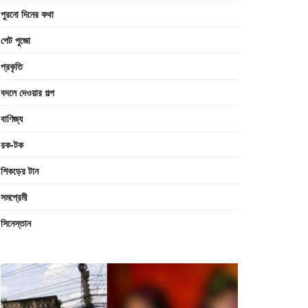
পুরনো দিনের কথা
পেট পুজো
প্রকৃতি
বদলে দেওয়ার গল্প
বাণিজ্য
রক-টক
শিকড়ের টান
সমপ্রেমী
সিনেস্তান