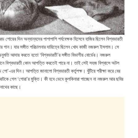
েড শোয়ের দিন অন্যান্যদের পাশাপাশি পর্যবেক্ষক হিসেবে হাজির ছিলেন বিশ্বভারতী
রনাথের গান। যার সঙ্গীত পরিচালনার দায়িত্বে ছিলেন খোদ কাজী নজরুল ইসলাম। সে
ে অনুমতি আদায় করতে হতো ‘বিশ্বভারতী’র সঙ্গীত বিভাগীয় বোর্ডের। নজরুল
 সেখানে বিশ্বভারতী কোন আপত্তি করতেই পারে না। তাই সেই সহজ বিশ্বাসে অটল
েড শো’-এর দিন। আপত্তি জানালো বিশ্বভারতী কর্তৃপক্ষ। খুঁটিয়ে পরীক্ষা করে বের
আটকে গেল ‘গোরা’র মুক্তি। কী হবে ভেবে কূলকিনারা পাচ্ছেন না নজরুল আর ছবির
্রনাথের কাছে।