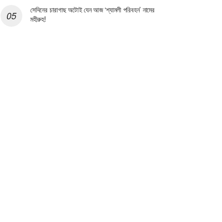
সেদিনের চারাগাছ অটোই যেন আজ ‘শ্যামলী পরিবহন’ নামের
মহীরুহ!