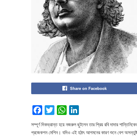
Share on Facebook
F
T
W
Li
a
wi
h
n
সম্পূর্ণ দিকভ্রান্ত হয়ে নজরুল ছুটলেন তার প্রিয় রবি দাদার শান্তিন
c
tt
at
k
প্রজেকশন মেশিন। যদিও এই হঠাৎ আগমনের কারণ শুনে বেশ অসন্তুষ্ট