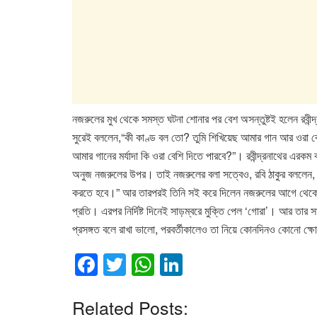
নজরুলের মুখ থেকে সমস্ত ঘটনা শোনার পর বেশ অসন্তুষ্টই হলেন রবীন্
সুরেই বললেন,“কী কাণ্ড বল তো? তুমি শিখিয়েছ আমার গান আর ওরা
আমার গানের মর্যাদা কি ওরা বেশি দিতে পারবে?”। রবীন্দ্রনাথের এরকম 
অনুজ নজরুলের উপর। তাই নজরুলের বলা সত্বেও, রবি ঠাকুর বললেন
করতে হবে।” আর তারপরই তিনি সই করে দিলেন নজরুলের আগে থেকে লি
প্রতি। এরপর নির্দিষ্ট দিনেই সাড়ম্বরে মুক্তি পেল ‘গোরা’। আর তার স
প্রসঙ্গত বলে রাখা ভালো, পরবর্তীকালেও তা নিয়ে কোনদিনও কোনো ক্ষো
F
T
W
Li
a
wi
h
n
c
tt
at
k
Related Posts: