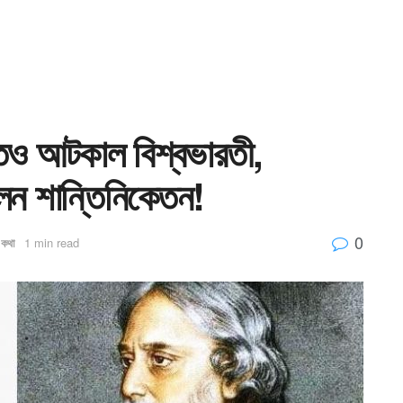
গীতও আটকাল বিশ্বভারতী,
লেন শান্তিনিকেতন!
0
 কথা
1 min read