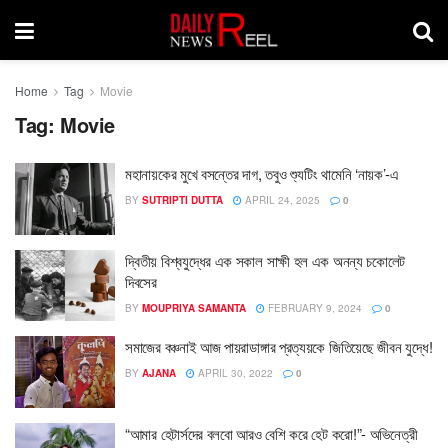
Home
Tag
Movie
Tag:
Movie
মহানায়কের মুখে বসন্তের দাগ, তবুও শ্যুটিং থামেনি ‘নায়ক’-এ
BY
SUTRIPTI DUTTA
APRIL 24, 2025
0
দ্বিতীয় বিশ্বযুদ্ধের এক সকাল সাক্ষী হল এক অনন্য চকোলেট
দিবসের
BY
MOUPRIYA SAMANTA
FEBRUARY 9, 2024
0
সমাজের বঞ্চনাই আজ পায়রাডাঙ্গার প্রত্যয়কে জিতিয়েছে জীবন যুদ্ধে!
BY
AJANA
APRIL 30, 2022
0
“আমার হেটার্সদের বলবো আরও বেশি করে হেট করো!”- অভিনেত্রী