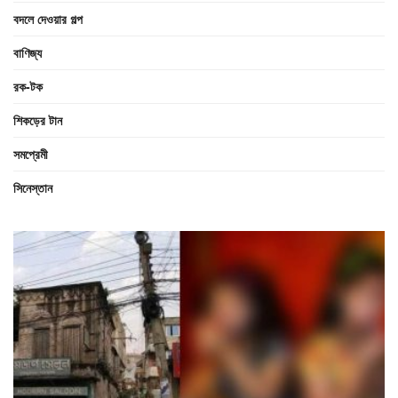
বদলে দেওয়ার গল্প
বাণিজ্য
রক-টক
শিকড়ের টান
সমপ্রেমী
সিনেস্তান