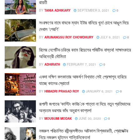
রায়তী
BY
TANIA ADHIKARY
SEPTEMBER 3, 2021
0
সংরক্ষণের নামে বাঘকে ম্যান ইটার বানিয়ে খুন! চোখে আঙুল দিয়ে
দেখাল ‘শেরণি’
BY
ARUNANGSU ROY CHOWDHURY
JULY 9, 2021
0
রিলের নেগেটিভ চরিত্র বনাম রিয়েলের পজিটিভ বাস্তব! সাক্ষাৎকারে
অভিনেত্রী মৌমিতা
BY
ADHIRATH
FEBRUARY 7, 2021
0
একদা দক্ষিণ কলকাতার আকর্ষণ বিখ্যাত সেই প্রেক্ষাগৃহ হারিয়ে
যাচ্ছে কালের স্রোতে!
BY
HIMADRI PRASAD ROY
JANUARY 6, 2021
0
রূপালী জগতের ‘কাস্টিং কাউচ’কে পাত্তা না দিয়ে নতুন প্রতিভাদের
অন্যতম ভরসার কাঁধ অনুরাগ কাশ্যপ!
BY
MOUSUMI MODAK
JUNE 30, 2020
0
নজরুল পরিচালিত রবীন্দ্রসঙ্গীতও আটকাল বিশ্বভারতী, প্রোজেক্টর
নিয়ে নজরুল ছুটলেন শান্তিনিকেতন!