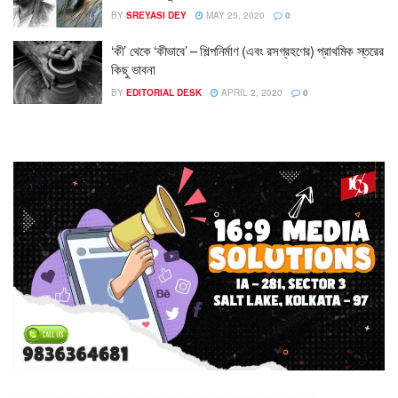
BY
SREYASI DEY
MAY 25, 2020
0
‘কী’ থেকে ‘কীভাবে’ – শিল্পনির্মাণ (এবং রসগ্রহণের) প্রাথমিক স্তরের
কিছু ভাবনা
BY
EDITORIAL DESK
APRIL 2, 2020
0