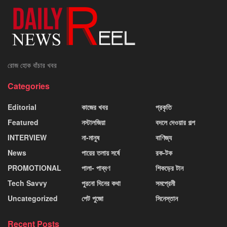
রোজ হোক বাঁচার খবর
Categories
Editorial
কাজের খবর
প্রকৃতি
Featured
নস্টালজিয়া
বদলে দেওয়ার গল্প
INTERVIEW
না-মানুষ
বাণিজ্য
News
পায়ের তলায় সর্ষে
রক-টক
PROMOTIONAL
পালা- পাব্বণ
শিকড়ের টান
Tech Savvy
পুরনো দিনের কথা
সমপ্রেমী
Uncategorized
পেট পুজো
সিনেস্তান
Recent Posts