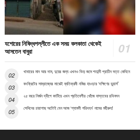
যশোরের নিষিদ্ধপল্লীতে এক সময় কলকাতা থেকেই
আসতেন বাবুরা
খাবারের মান আর দাম, দুয়ের জন্য এখনও ভিড় জমে শতাব্দী প্রাচীন দত্ত কেবিনে
কংক্রিটের সাম্রাজ্যের মাঝেই ব্যতিক্রমী নজির হাওড়ার ‘দক্ষিণের ডুয়ার্স’
২৫ বছর নির্জন দ্বীপে কাটিয়ে এখন প্রতিবেশীর খোঁজে বাস্তবের রবিনসন
সেদিনের চারাগাছ অটোই যেন আজ ‘শ্যামলী পরিবহন’ নামের মহীরুহ!