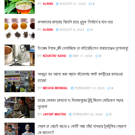
BY
AJANA
AUGUST 21, 2023
0
কলকাতার রাস্তায় বিদেশি চায়ে চুমুক ‘নির্যাসে’র হাত ধরে
BY
AJANA
AUGUST 8, 2023
0
ইংরেজ টপকে বন্দী নেতাজিকে চা খাইয়েছিলেন নারায়ণঞ্জের নৃপেনবাবু!
BY
KOUSTAV SAHA
MAY 17, 2023
0
অদ্ভুত মন ভালো করা স্বাদে বইমেলায় দাপট কাশ্মীরের কাহাওয়া
চায়ের!
BY
MEGHA MONDAL
FEBRUARY 10, 2023
0
চায়ের দোকান চালানো দ: দিনাজপুরের রিন্টু জিতল মেডিকেল পড়ার
সুযোগ!
BY
JAYDIP MAITRA
FEBRUARY 24, 2022
0
স্রেফ চা বেচেই বছরে ৫ কোটি আয় তাঁর! হাবড়ার টুকটুকির প্রেরণা
কে জানেন?