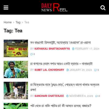
Home
Tag
Tea
Tag:
Tea
মন ভাঙলেই ডিসকাউন্ট, অযোধ্যায় ‘বেওয়াফা’ চা-ওয়ালা
BY
KATHAKALI BHATTACHARYYA
FEBRUARY 17, 2024
0
চা বাগানের বেহাল দশার আরও একটা ব্যানার – বানারহাট!
BY
SUMIT LAL CHOWDHURY
JANUARY 25, 2024
0
চা বিক্রেতার নামে ‘ভন্দুর মোড়’, পেয়েছেন ভালো থাকার অন্যতম
রসদ!
BY
SANCHARI CHATTERJEE
NOVEMBER 9, 2023
0
পাট থেকে চা নাকি পাটের চা! কী আসতে চলেছে বাজারে?