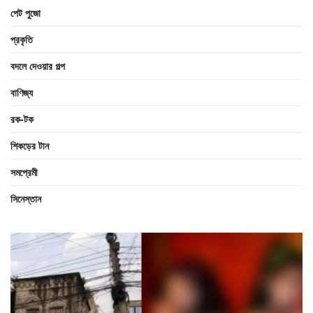
পেট পুজো
প্রকৃতি
বদলে দেওয়ার গল্প
বাণিজ্য
রক-টক
শিকড়ের টান
সমপ্রেমী
সিনেস্তান