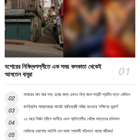
যশোরের নিষিদ্ধপল্লীতে এক সময় কলকাতা থেকেই
আসতেন বাবুরা
খাবারের মান আর দাম, দুয়ের জন্য এখনও ভিড় জমে শতাব্দী প্রাচীন দত্ত কেবিনে
কংক্রিটের সাম্রাজ্যের মাঝেই ব্যতিক্রমী নজির হাওড়ার ‘দক্ষিণের ডুয়ার্স’
২৫ বছর নির্জন দ্বীপে কাটিয়ে এখন প্রতিবেশীর খোঁজে বাস্তবের রবিনসন
সেদিনের চারাগাছ অটোই যেন আজ ‘শ্যামলী পরিবহন’ নামের মহীরুহ!