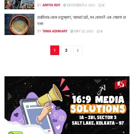
BY
ARPITA ROY
DECEMBER 5, 2021
0
চারমিনার থেকে চতুষ্কোণ, আড্ডা! চর্চা, মন কেমন? এক পেয়ালা চা
যখন
BY
TANIA ADHIKARY
MAY 22, 2021
0
1
2