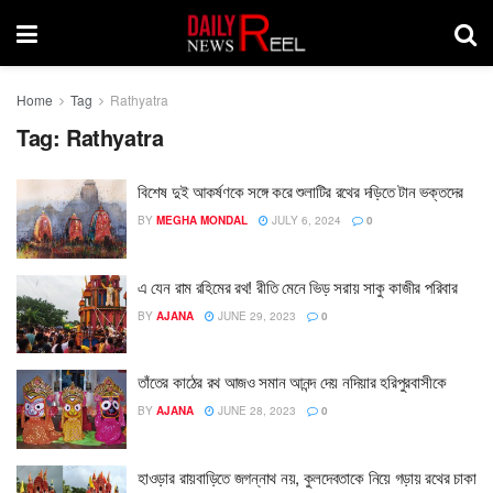
Home
Tag
Rathyatra
Tag:
Rathyatra
বিশেষ দুই আকর্ষণকে সঙ্গে করে শুলাটির রথের দড়িতে টান ভক্তদের
BY
MEGHA MONDAL
JULY 6, 2024
0
এ যেন রাম রহিমের রথ! রীতি মেনে ভিড় সরায় সাকু কাজীর পরিবার
BY
AJANA
JUNE 29, 2023
0
তাঁতের কাঠের রথ আজও সমান আনন্দ দেয় নদিয়ার হরিপুরবাসীকে
BY
AJANA
JUNE 28, 2023
0
হাওড়ার রায়বাড়িতে জগন্নাথ নয়, কুলদেবতাকে নিয়ে গড়ায় রথের চাকা