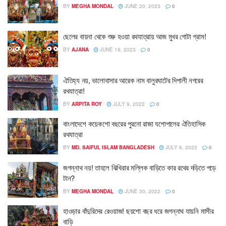
BY
MEGHA MONDAL
JUNE 20, 2023
0
ছেলের বায়না থেকে শুরু হওয়া রথযাত্রায় আজ মুখর গোটা গ্রাম!
BY
AJANA
JUNE 19, 2023
0
ঐতিহ্য নয়, ভালোবাসার আরেক নাম বালুরঘাটের দিপালী নগরের
রথযাত্রা!
BY
ARPITA ROY
JULY 9, 2022
0
বাংলাদেশে কয়েকশো বছরের পুরনো রাজা যশোপালের ঐতিহাসিক
রথযাত্রা
BY
MD. SAIFUL ISLAM BANGLADESH
JULY 8, 2022
0
জগন্নাথ নয়! তাহলে ঝিখিরার মল্লিক বাড়িতে কার রথের দড়িতে পড়ে
টান?
BY
MEGHA MONDAL
JUNE 30, 2022
0
হাওড়ার বাঁদুরিদের রেওয়াজ! ছয়শো বছর ধরে জগন্নাথ যায়নি মাসীর
বাড়ি