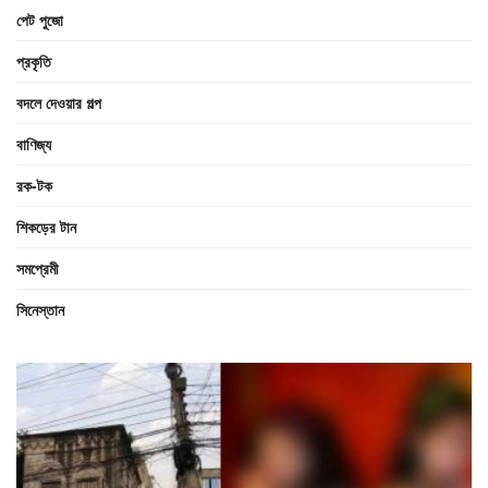
পেট পুজো
প্রকৃতি
বদলে দেওয়ার গল্প
বাণিজ্য
রক-টক
শিকড়ের টান
সমপ্রেমী
সিনেস্তান