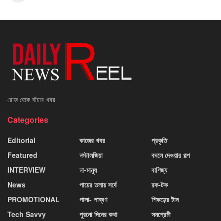
রোজ হোক বাঁচার খবর
Categories
Editorial
কাজের খবর
প্রকৃতি
Featured
নস্টালজিয়া
বদলে দেওয়ার গল্প
INTERVIEW
না-মানুষ
বাণিজ্য
News
পায়ের তলায় সর্ষে
রক-টক
PROMOTIONAL
পালা- পাব্বণ
শিকড়ের টান
Tech Savvy
পুরনো দিনের কথা
সমপ্রেমী