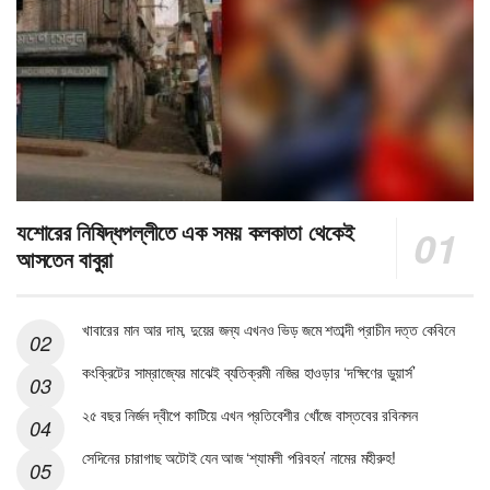
যশোরের নিষিদ্ধপল্লীতে এক সময় কলকাতা থেকেই
আসতেন বাবুরা
খাবারের মান আর দাম, দুয়ের জন্য এখনও ভিড় জমে শতাব্দী প্রাচীন দত্ত কেবিনে
কংক্রিটের সাম্রাজ্যের মাঝেই ব্যতিক্রমী নজির হাওড়ার ‘দক্ষিণের ডুয়ার্স’
২৫ বছর নির্জন দ্বীপে কাটিয়ে এখন প্রতিবেশীর খোঁজে বাস্তবের রবিনসন
সেদিনের চারাগাছ অটোই যেন আজ ‘শ্যামলী পরিবহন’ নামের মহীরুহ!