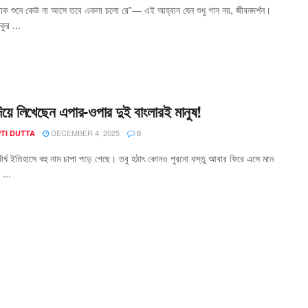
াক শুনে কেউ না আসে তবে একলা চলো রে”― এই আহ্বান যেন শুধু গান নয়, জীবনদর্শন।
াকুর ...
দিয়ে লিখেছেন এপার-ওপার দুই বাংলারই মানুষ!
DECEMBER 4, 2025
TI DUTTA
0
দীর্ঘ ইতিহাসে বহু নাম চাপা পড়ে গেছে। তবু হঠাৎ কোনও পুরনো বস্তু আবার ফিরে এসে মনে
 ...