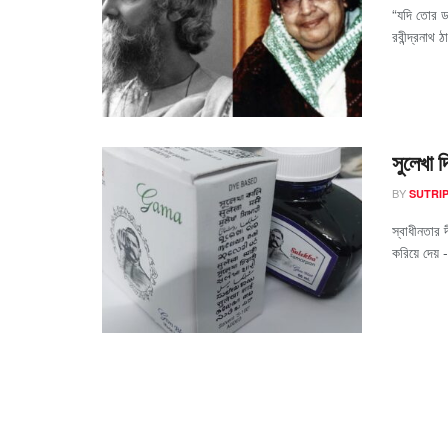
“যদি তোর ড
রবীন্দ্রনাথ ঠ
সুলেখা 
BY
SUTRIP
স্বাধীনতার 
করিয়ে দেয় -