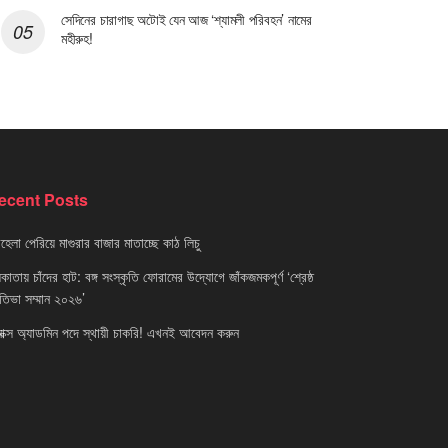
সেদিনের চারাগাছ অটোই যেন আজ ‘শ্যামলী পরিবহন’ নামের
মহীরুহ!
ecent Posts
েলা পেরিয়ে মাগুরার বাজার মাতাচ্ছে কাঠ লিচু
াতায় চাঁদের হাট: বঙ্গ সংস্কৃতি ফোরামের উদ্যোগে জাঁকজমকপূর্ণ ‘শ্রেষ্ঠ
রতিভা সম্মান ২০২৬’
নাক্স অ্যাডমিন পদে স্থায়ী চাকরি! এখনই আবেদন করুন