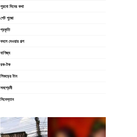
পুরনো দিনের কথা
পেট পুজো
প্রকৃতি
বদলে দেওয়ার গল্প
বাণিজ্য
রক-টক
শিকড়ের টান
সমপ্রেমী
সিনেস্তান