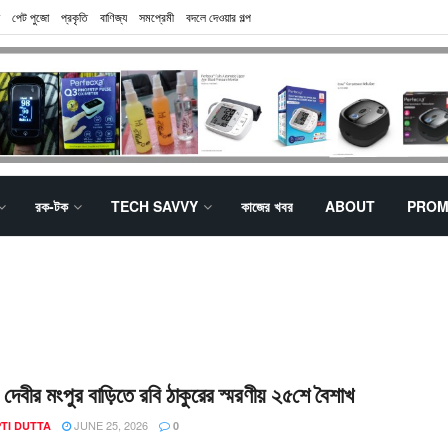
পেট পুজো
প্রকৃতি
বাণিজ্য
সমপ্রেমী
বদলে দেওয়ার গল্প
রক-টক
TECH SAVVY
কাজের খবর
ABOUT
PROM
ী দেবীর মংপুর বাড়িতে রবি ঠাকুরের স্মরণীয় ২৫শে বৈশাখ
JUNE 25, 2026
TI DUTTA
0