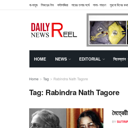
না-মানুষ
শিকড়ের টান
নস্টালজিয়া
পায়ের তলায় সর্ষে
পালা- পাব্বণ
পুরনো দিনের কথা
HOME
NEWS
EDITORIAL
সিনেস্তান
Home
Tag
Rabindra Nath Tagore
Tag:
Rabindra Nath Tagore
মৈত্রেয়
BY
SUTRIP