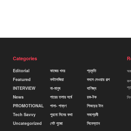
Categories
R
Editorial
কাজের খবর
প্রকৃতি
অবহ
Featured
নস্টালজিয়া
বদলে দেওয়ার গল্প
কলক
প্
INTERVIEW
না-মানুষ
বাণিজ্য
News
পায়ের তলায় সর্ষে
রক-টক
লি
PROMOTIONAL
পালা- পাব্বণ
শিকড়ের টান
Tech Savvy
পুরনো দিনের কথা
সমপ্রেমী
Uncategorized
পেট পুজো
সিনেস্তান