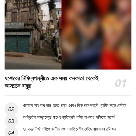
যশোরের নিষিদ্ধপল্লীতে এক সময় কলকাতা থেকেই
আসতেন বাবুরা
খাবারের মান আর দাম, দুয়ের জন্য এখনও ভিড় জমে শতাব্দী প্রাচীন দত্ত কেবিনে
কংক্রিটের সাম্রাজ্যের মাঝেই ব্যতিক্রমী নজির হাওড়ার ‘দক্ষিণের ডুয়ার্স’
২৫ বছর নির্জন দ্বীপে কাটিয়ে এখন প্রতিবেশীর খোঁজে বাস্তবের রবিনসন