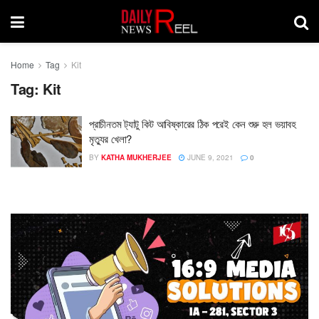
Home
Tag
Kit
Tag:
Kit
প্রাচীনতম ট‍্যাটু কিট আবিষ্কারের ঠিক পরেই কেন শুরু হল ভয়াবহ
মৃত্যুর খেলা?
BY
KATHA MUKHERJEE
JUNE 9, 2021
0