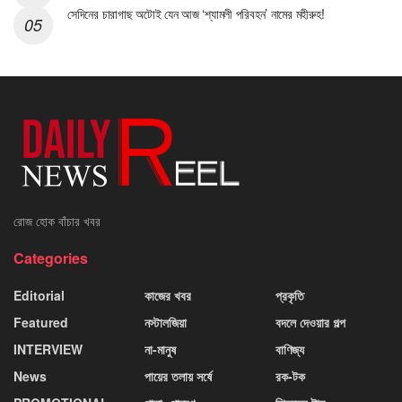
সেদিনের চারাগাছ অটোই যেন আজ ‘শ্যামলী পরিবহন’ নামের মহীরুহ!
রোজ হোক বাঁচার খবর
Categories
Editorial
কাজের খবর
প্রকৃতি
Featured
নস্টালজিয়া
বদলে দেওয়ার গল্প
INTERVIEW
না-মানুষ
বাণিজ্য
News
পায়ের তলায় সর্ষে
রক-টক