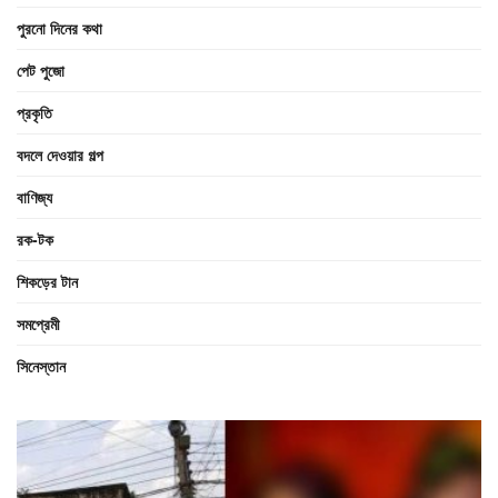
পুরনো দিনের কথা
পেট পুজো
প্রকৃতি
বদলে দেওয়ার গল্প
বাণিজ্য
রক-টক
শিকড়ের টান
সমপ্রেমী
সিনেস্তান