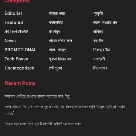
Categories
Editorial
কাজের খবর
প্রকৃতি
Featured
নস্টালজিয়া
বদলে দেওয়ার গল্প
INTERVIEW
না-মানুষ
বাণিজ্য
News
পায়ের তলায় সর্ষে
রক-টক
PROMOTIONAL
পালা- পাব্বণ
শিকড়ের টান
Tech Savvy
পুরনো দিনের কথা
সমপ্রেমী
Uncategorized
পেট পুজো
সিনেস্তান
Recent Posts
অবহেলা পেরিয়ে মাগুরার বাজার মাতাচ্ছে কাঠ লিচু
কলকাতায় চাঁদের হাট: বঙ্গ সংস্কৃতি ফোরামের উদ্যোগে জাঁকজমকপূর্ণ ‘শ্রেষ্ঠ প্রতিভা সম্মান
২০২৬’
লিনাক্স অ্যাডমিন পদে স্থায়ী চাকরি! এখনই আবেদন করুন