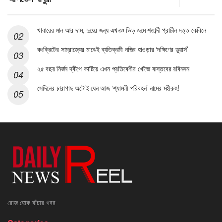
খাবারের মান আর দাম, দুয়ের জন্য এখনও ভিড় জমে শতাব্দী প্রাচীন দত্ত কেবিনে
কংক্রিটের সাম্রাজ্যের মাঝেই ব্যতিক্রমী নজির হাওড়ার ‘দক্ষিণের ডুয়ার্স’
২৫ বছর নির্জন দ্বীপে কাটিয়ে এখন প্রতিবেশীর খোঁজে বাস্তবের রবিনসন
সেদিনের চারাগাছ অটোই যেন আজ ‘শ্যামলী পরিবহন’ নামের মহীরুহ!
রোজ হোক বাঁচার খবর