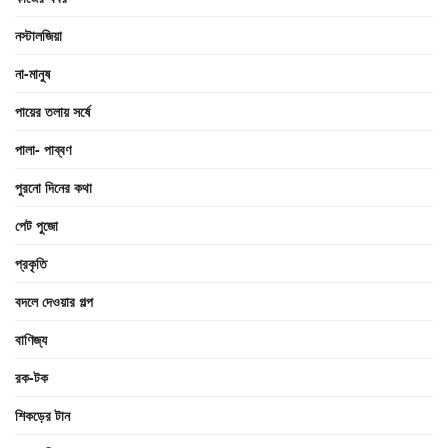
নস্টালজিয়া
না-মানুষ
পায়ের তলায় সর্ষে
পালা- পাব্বণ
পুরনো দিনের কথা
পেট পুজো
প্রকৃতি
বদলে দেওয়ার গল্প
বাণিজ্য
রক-টক
শিকড়ের টান