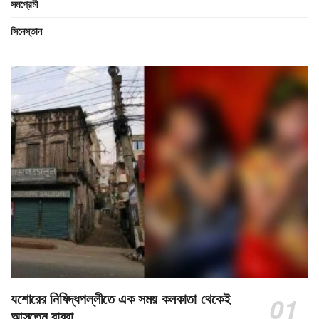
সমপ্রেমী
সিনেস্তান
যশোরের নিষিদ্ধপল্লীতে এক সময় কলকাতা থেকেই
আসতেন বাবুরা