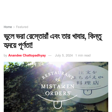
Home
Featured
ভুলে ভরা রেস্তোরাঁ এবং তার খাবার, কিন্তু
হৃদয়ে পূর্ণতা!
by
Anandee Chattopadhyay
July 5, 2024
1 min read