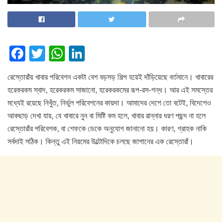
F
T
W
Li
a
wi
h
n
রেস্তোরাঁয় খাবার পরিবেশন একটা বেশ বড়সড় শিল্প হয়েই দাঁড়িয়েছে বর্তমানে। খাবারের
c
tt
at
k
হরেকরকম স্বাদ, হরেকরকম সাজানো, হরেকরকমের রূপ-রস-গন্ধ। আর এই সমস্তের
e
er
s
e
মধ্যেই রয়েছে নিখুঁত, নির্ভুল পরিবেশনের কায়দা। আমাদের দেশে তো বটেই, বিদেশেও
b
A
dI
আকছাড় দেখা যায়, যে খাবারে নুন বা মিষ্টি কম হলে, খাবার রান্নার ধরণ পছন্দ না হলে
o
p
n
রেস্তোরাঁর পরিবেশক, বা শেফকে ডেকে অনুযোগ জানানো হয়। কারণ, গ্রাহক নাকি
সর্বদাই সঠিক। কিন্তু এই নিয়মের উল্টোদিকে চলছে জাপানের এক রেস্তোরাঁ।
o
p
k