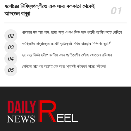
যশোরের নিষিদ্ধপল্লীতে এক সময় কলকাতা থেকেই
আসতেন বাবুরা
খাবারের মান আর দাম, দুয়ের জন্য এখনও ভিড় জমে শতাব্দী প্রাচীন দত্ত কেবিনে
কংক্রিটের সাম্রাজ্যের মাঝেই ব্যতিক্রমী নজির হাওড়ার ‘দক্ষিণের ডুয়ার্স’
২৫ বছর নির্জন দ্বীপে কাটিয়ে এখন প্রতিবেশীর খোঁজে বাস্তবের রবিনসন
সেদিনের চারাগাছ অটোই যেন আজ ‘শ্যামলী পরিবহন’ নামের মহীরুহ!