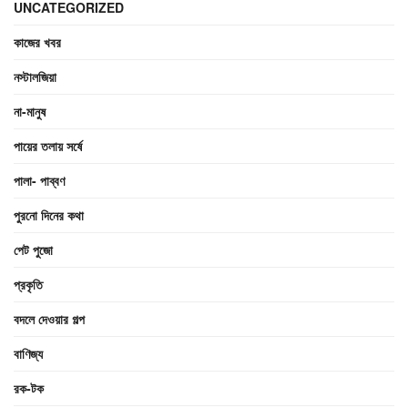
UNCATEGORIZED
কাজের খবর
নস্টালজিয়া
না-মানুষ
পায়ের তলায় সর্ষে
পালা- পাব্বণ
পুরনো দিনের কথা
পেট পুজো
প্রকৃতি
বদলে দেওয়ার গল্প
বাণিজ্য
রক-টক