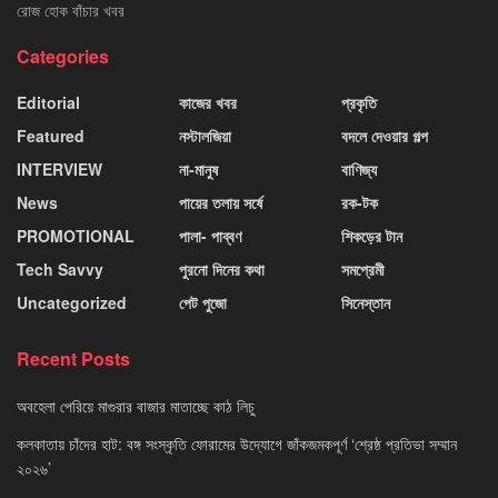
রোজ হোক বাঁচার খবর
Categories
Editorial
কাজের খবর
প্রকৃতি
Featured
নস্টালজিয়া
বদলে দেওয়ার গল্প
INTERVIEW
না-মানুষ
বাণিজ্য
News
পায়ের তলায় সর্ষে
রক-টক
PROMOTIONAL
পালা- পাব্বণ
শিকড়ের টান
Tech Savvy
পুরনো দিনের কথা
সমপ্রেমী
Uncategorized
পেট পুজো
সিনেস্তান
Recent Posts
অবহেলা পেরিয়ে মাগুরার বাজার মাতাচ্ছে কাঠ লিচু
কলকাতায় চাঁদের হাট: বঙ্গ সংস্কৃতি ফোরামের উদ্যোগে জাঁকজমকপূর্ণ ‘শ্রেষ্ঠ প্রতিভা সম্মান
২০২৬’