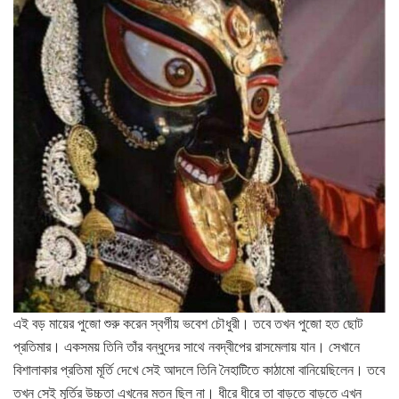
এই বড় মায়ের পুজো শুরু করেন স্বর্গীয় ভবেশ চৌধুরী। তবে তখন পুজো হত ছোট
প্রতিমার। একসময় তিনি তাঁর বন্ধুদের সাথে নবদ্বীপের রাসমেলায় যান। সেখানে
বিশালাকার প্রতিমা মূর্তি দেখে সেই আদলে তিনি নৈহাটিতে কাঠামো বানিয়েছিলেন। তবে
তখন সেই মূর্তির উচ্চতা এখনের মতন ছিল না। ধীরে ধীরে তা বাড়তে বাড়তে এখন