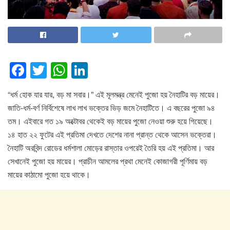
F
T
W
Li
a
wi
h
n
“ধর্ম হোক যার যার, বড় মা সবার।” এই মূলমন্ত্র মেনেই পুজো হয় নৈহাটির বড় মায়ের।
c
tt
at
k
জাতি-ধর্ম-বর্ণ নির্বিশেষে লাখ লাখ ভক্তের ভিড় জমে নৈহাটিতে। এ বছরের পুজো ৯৪
e
er
s
e
তম। এইবারে গত ১৯ অক্টোবর থেকেই বড় মায়ের পুজো নেওয়া শুরু হয়ে গিয়েছে।
b
A
dI
১৪ হাত ২২ ফুটের এই প্রতিমা দেখতে দেশের নানা প্রান্ত থেকে আসেন ভক্তেরা।
o
p
n
নৈহাটি অরবিন্দ রোডের ধর্মশালা মোড়ের রাস্তার ওপরেই তৈরি হয় এই প্রতিমা। আর
সেখানেই পুজো হয় মায়ের। প্রাচীন আমলের প্রথা মেনেই কোজাগরী পূর্ণিমায় বড়
o
p
মায়ের কাঠামো পুজো হয়ে থাকে।
k