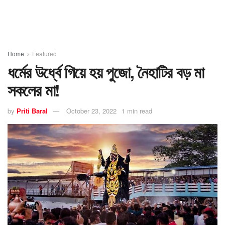
Home
Featured
ধর্মের উর্ধ্বে গিয়ে হয় পুজো, নৈহাটির বড় মা
সকলের মা!
by
Priti Baral
October 23, 2022
1 min read