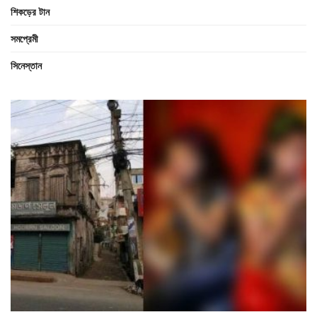
শিকড়ের টান
সমপ্রেমী
সিনেস্তান