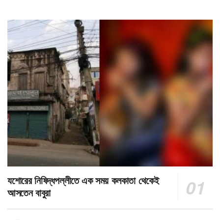
যশোরের নিষিদ্ধপল্লীতে এক সময় কলকাতা থেকেই
আসতেন বাবুরা