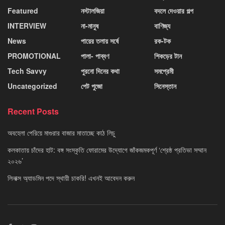
Featured
নস্টালজিয়া
বদলে দেওয়ার গল্প
INTERVIEW
না-মানুষ
বাণিজ্য
News
পায়ের তলায় সর্ষে
রক-টক
PROMOTIONAL
পালা- পাব্বণ
শিকড়ের টান
Tech Savvy
পুরনো দিনের কথা
সমপ্রেমী
Uncategorized
পেট পুজো
সিনেস্তান
Recent Posts
অবহেলা পেরিয়ে মাগুরার বাজার মাতাচ্ছে কাঠ লিচু
কলকাতায় চাঁদের হাট: বঙ্গ সংস্কৃতি ফোরামের উদ্যোগে জাঁকজমকপূর্ণ ‘শ্রেষ্ঠ প্রতিভা সম্মান
২০২৬’
লিনাক্স অ্যাডমিন পদে স্থায়ী চাকরি! এখনই আবেদন করুন