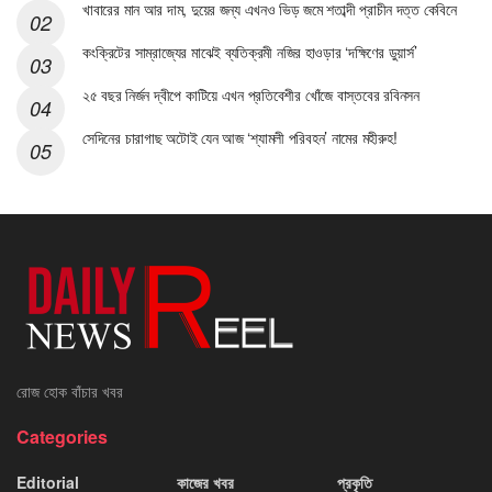
খাবারের মান আর দাম, দুয়ের জন্য এখনও ভিড় জমে শতাব্দী প্রাচীন দত্ত কেবিনে
কংক্রিটের সাম্রাজ্যের মাঝেই ব্যতিক্রমী নজির হাওড়ার ‘দক্ষিণের ডুয়ার্স’
২৫ বছর নির্জন দ্বীপে কাটিয়ে এখন প্রতিবেশীর খোঁজে বাস্তবের রবিনসন
সেদিনের চারাগাছ অটোই যেন আজ ‘শ্যামলী পরিবহন’ নামের মহীরুহ!
রোজ হোক বাঁচার খবর
Categories
Editorial
কাজের খবর
প্রকৃতি