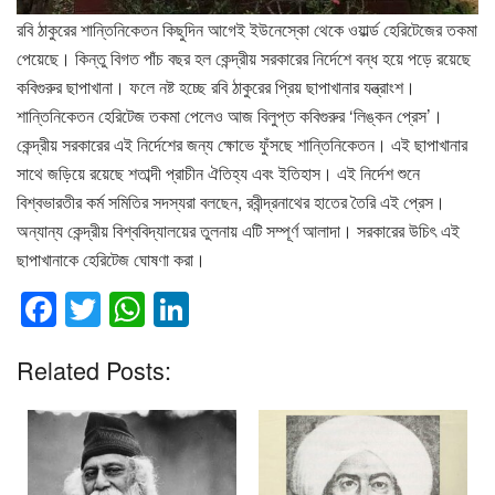
রবি ঠাকুরের শান্তিনিকেতন কিছুদিন আগেই ইউনেস্কো থেকে ওয়ার্ল্ড হেরিটেজের তকমা
পেয়েছে। কিন্তু বিগত পাঁচ বছর হল কেন্দ্রীয় সরকারের নির্দেশে বন্ধ হয়ে পড়ে রয়েছে
কবিগুরুর ছাপাখানা। ফলে নষ্ট হচ্ছে রবি ঠাকুরের প্রিয় ছাপাখানার যন্ত্রাংশ।
শান্তিনিকেতন হেরিটেজ তকমা পেলেও আজ বিলুপ্ত কবিগুরুর ‘লিঙ্কন প্রেস’।
কেন্দ্রীয় সরকারের এই নির্দেশের জন্য ক্ষোভে ফুঁসছে শান্তিনিকেতন। এই ছাপাখানার
সাথে জড়িয়ে রয়েছে শতাব্দী প্রাচীন ঐতিহ্য এবং ইতিহাস। এই নির্দেশ শুনে
বিশ্বভারতীর কর্ম সমিতির সদস্যরা বলছেন, রবীন্দ্রনাথের হাতের তৈরি এই প্রেস।
অন্যান্য কেন্দ্রীয় বিশ্ববিদ্যালয়ের তুলনায় এটি সম্পূর্ণ আলাদা। সরকারের উচিৎ এই
ছাপাখানাকে হেরিটেজ ঘোষণা করা।
F
T
W
Li
a
wi
h
n
Related Posts:
c
tt
at
k
e
er
s
e
b
A
dI
o
p
n