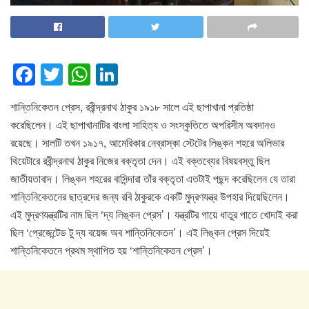
F
T
W
Li
a
wi
h
n
শান্তিনিকেতন প্রেস, রবীন্দ্রনাথ ঠাকুর ১৯১৮ সালে এই ছাপাখানা প্রতিষ্ঠা
c
tt
at
k
করেছিলেন। এই ছাপাখানাটির বাংলা সাহিত্য ও সংস্কৃতিতে অপরিসীম অবদানও
e
er
s
e
রয়েছে। সালটি তখন ১৯১৭, আমেরিকার নেব্রাস্কা স্টেটের লিঙ্কন শহরে অলিভার
b
A
dI
থিয়েটারে রবীন্দ্রনাথ ঠাকুর নিজের বক্তৃতা দেন। এই বক্তব্যের বিষয়বস্তু ছিল
o
p
n
জাতীয়তাবাদ। লিঙ্কন শহরের বাসিন্দারা তাঁর বক্তৃতা এতটাই পছন্দ করেছিলেন যে তারা
শান্তিনিকেতনের ছাত্রদের জন্য রবি ঠাকুরকে একটি মুদ্রণযন্ত্র উপহার দিয়েছিলেন।
o
p
এই মুদ্রণযন্ত্রটির নাম ছিল ‘দ্য লিঙ্কন প্রেস’। যন্ত্রটির গায়ে ধাতুর পাতে খোদাই করা
k
ছিল ‘প্রেজেন্টেড টু দ্য বয়েজ অব শান্তিনিকেতন’। এই লিঙ্কন প্রেস দিয়েই
শান্তিনিকেতনে প্রথম স্থাপিত হয় ‘শান্তিনিকেতন প্রেস’।