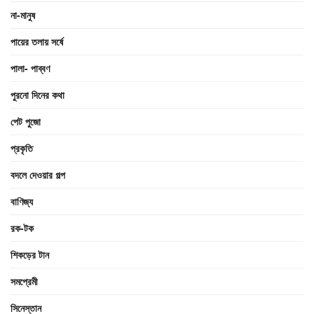
না-মানুষ
পায়ের তলায় সর্ষে
পালা- পাব্বণ
পুরনো দিনের কথা
পেট পুজো
প্রকৃতি
বদলে দেওয়ার গল্প
বাণিজ্য
রক-টক
শিকড়ের টান
সমপ্রেমী
সিনেস্তান