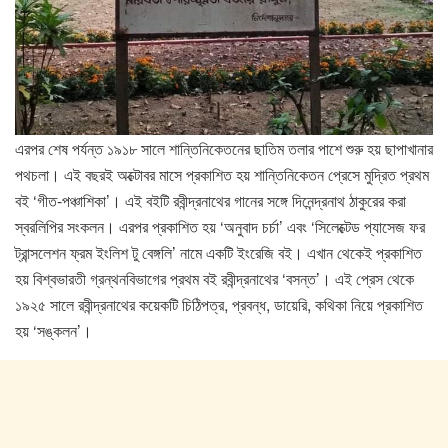
এরপর শেষ পর্যন্ত ১৯১৮ সালে শান্তিনিকেতনের ছাতিম তলার পাশে শুরু হয় ছাপাখানার
পথচলা। এই বছরই অক্টোবর মাসে প্রকাশিত হয় শান্তিনিকেতন প্রেসে মুদ্রিত প্রথম
বই ‘গীত-পঞ্চাশিকা’। এই বইটি রবীন্দ্রনাথের গানের সঙ্গে দিনেন্দ্রনাথ ঠাকুরের করা
স্বরলিপির সংকলন। এরপর প্রকাশিত হয় ‘অনুবাদ চর্চা’ এবং ‘সিলেক্টেড প্যাসেজ ফর
ট্রান্সলেশন ফ্রম ইংলিশ টু বেঙ্গলি’ নামে একটি ইংরেজি বই। এখান থেকেই প্রকাশিত
হয় বিশ্বভারতী গ্রন্থনবিভাগের প্রথম বই রবীন্দ্রনাথের ‘বসন্ত’। এই প্রেস থেকে
১৯২৫ সালে রবীন্দ্রনাথের কয়েকটি চিঠিপত্র, প্রবন্ধ, ডায়েরি, কথিকা নিয়ে প্রকাশিত
হয় ‘সঙ্কলন’।