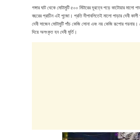
a
wi
h
n
গঙ্গার ঘাট থেকে মোটামুটি ৫০০ মিটারের দূরত্বে পড়ে কাটোয়ার মালো পাড
c
tt
at
k
বছরের প্রাচীন এই পুজো। প্রতি দীপাবলিতেই মালো পাড়ার দেবী কালী
e
er
s
e
দেবী সাজেন মোটামুটি পাঁচ কেজি সোনা এবং নয় কেজি রূপোর গয়নায়। সো
b
A
dI
দিয়ে অলংকৃত হন দেবী মূর্তি।
o
p
n
o
p
k