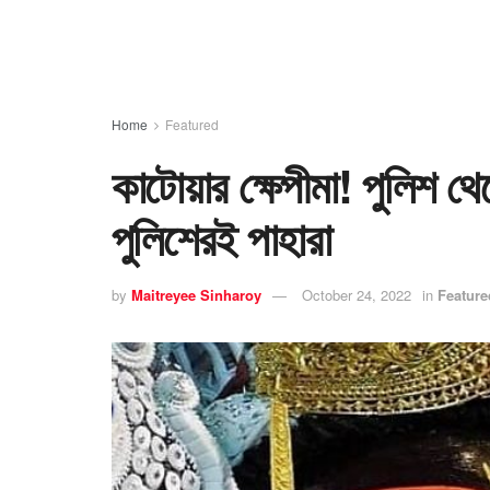
Home
Featured
কাটোয়ার ক্ষ‍েপীমা! পুলিশ
পুলিশেরই পাহারা
by
Maitreyee Sinharoy
October 24, 2022
in
Feature