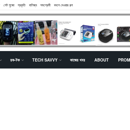
পেট পুজো
প্রকৃতি
বাণিজ্য
সমপ্রেমী
বদলে দেওয়ার গল্প
রক-টক
TECH SAVVY
কাজের খবর
ABOUT
PROM