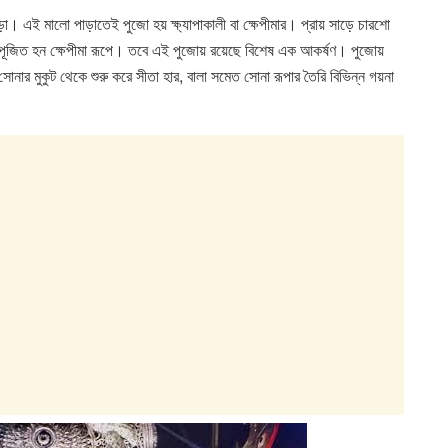
়া। এই মালো পাড়াতেই পুজো হয় ক্ষ‍্যাপাকালী বা ক্ষ‍েপীমার। প্রায় সাড়ে চারশো
 পূজিত হন ক্ষেপীমা রূপে। তবে এই পুজোয় রয়েছে বিশেষ এক আকর্ষণ। পুজোয়
নার মুকুট থেকে শুরু করে সীতা হার, বালা সমেত সোনা রূপার তৈরি বিভিন্ন গয়না