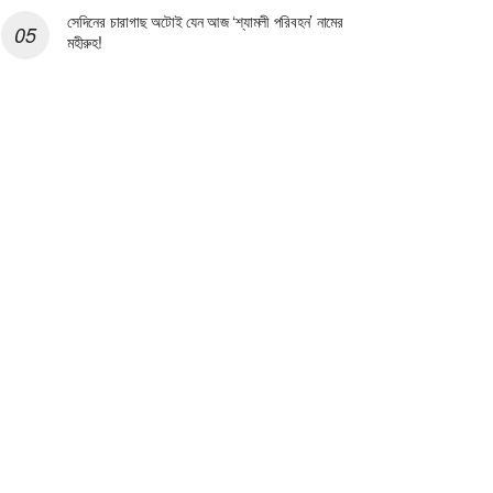
সেদিনের চারাগাছ অটোই যেন আজ ‘শ্যামলী পরিবহন’ নামের
মহীরুহ!