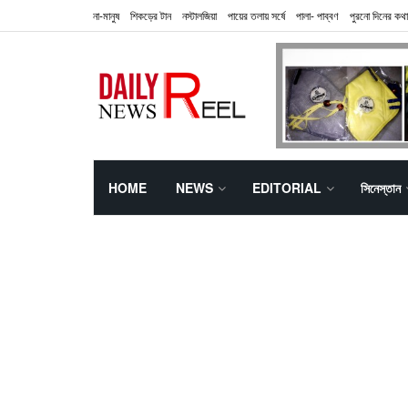
না-মানুষ
শিকড়ের টান
নস্টালজিয়া
পায়ের তলায় সর্ষে
পালা- পাব্বণ
পুরনো দিনের কথা
HOME
NEWS
EDITORIAL
সিনেস্তান