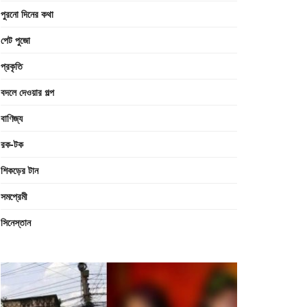
পুরনো দিনের কথা
পেট পুজো
প্রকৃতি
বদলে দেওয়ার গল্প
বাণিজ্য
রক-টক
শিকড়ের টান
সমপ্রেমী
সিনেস্তান