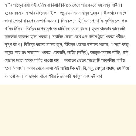
মাটির পাত্রে রাখা ওই হালিম বা নিহারি কিনতে গেলে পার করতে হয় লম্বা লাইন।
হরেক রকম ডাল আর মাংসের এই পদ পছন্দ নয় এমন মানুষ দুষ্কর। ইফতারের সাথে
ভাজা পোড়া বা চপের সম্পর্ক অনন্য। ডিম চপ, শাহী ডিম চপ, খাসি-মুরগির চপ, গরু-
খাসির টিকিয়া, চিংড়ির চপের সুগন্ধে চারিদিক মেতে থাকে। মুঘল খাজনার আরেকটি
অন্যতম আকর্ষণ হলো শরবত। সারাদিন রোজা রেখে এক গ্লাস ঠান্ডা শরবত শরীরও
সুস্থ রাখে। বিভিন্ন ধরনের ফলের জুস, বিভিন্ন ধরনের বাদামের শরবত, পেস্তা-কাজু-
আমন্ড আর দুধ সহযোগে শরবত, বোরহানি, লাচ্ছি (লস্যি), তরমুজ-আমের লাচ্ছি, মাঠা,
ঘোলের মতো হরেক পানীয় পাওয়া যায়। শরবতের ভেতর আরেকটি আকর্ষণীয় পানীয়
হলো ‘লাবাং’। আরব থেকে আসা এই পানীয় টক দই, ঘি, মধু, পেস্তা বাদাম, দুধ দিয়ে
বানানো হয়। এ ছাড়াও থাকে শরীর ঠাণ্ডাকারী ফালুদা এবং দই বড়া।