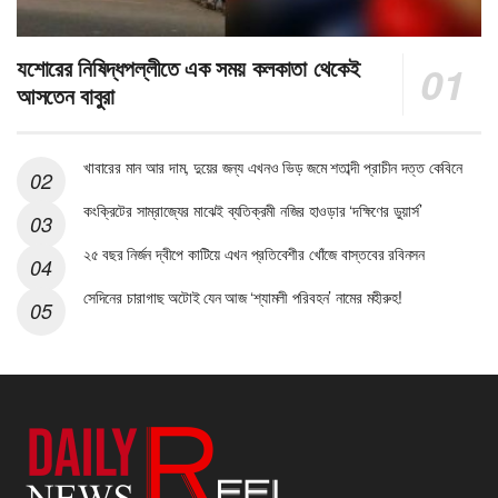
যশোরের নিষিদ্ধপল্লীতে এক সময় কলকাতা থেকেই
আসতেন বাবুরা
খাবারের মান আর দাম, দুয়ের জন্য এখনও ভিড় জমে শতাব্দী প্রাচীন দত্ত কেবিনে
কংক্রিটের সাম্রাজ্যের মাঝেই ব্যতিক্রমী নজির হাওড়ার ‘দক্ষিণের ডুয়ার্স’
২৫ বছর নির্জন দ্বীপে কাটিয়ে এখন প্রতিবেশীর খোঁজে বাস্তবের রবিনসন
সেদিনের চারাগাছ অটোই যেন আজ ‘শ্যামলী পরিবহন’ নামের মহীরুহ!