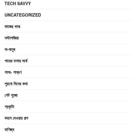
TECH SAVVY
UNCATEGORIZED
কাজের খবর
নস্টালজিয়া
না-মানুষ
পায়ের তলায় সর্ষে
পালা- পাব্বণ
পুরনো দিনের কথা
পেট পুজো
প্রকৃতি
বদলে দেওয়ার গল্প
বাণিজ্য