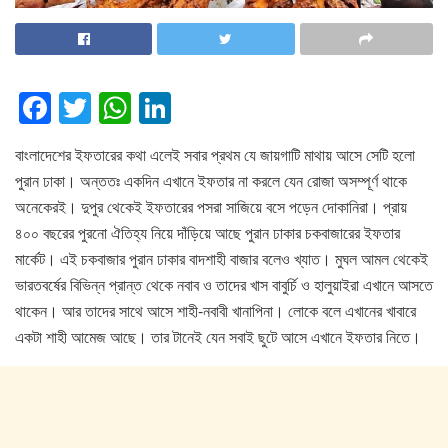
F
T
W
Li
a
wi
h
n
বাংলাদেশের ইফতারের কথা এলেই সবার প্রথম যে জায়গাটি মাথায় আসে সেটি হলো
c
tt
at
k
পুরান ঢাকা। অন্ততঃ একদিন এখানে ইফতার না করলে যেন রোজা অসম্পূর্ণ থাকে
e
er
s
e
অনেকেরই। দুপুর থেকেই ইফতারের পসরা সাজিয়ে বসে পড়েন দোকানিরা। প্রায়
b
A
dI
৪০০ বছরের পুরনো ঐতিহ্য নিয়ে দাঁড়িয়ে আছে পুরান ঢাকার চকবাজারের ইফতার
o
p
n
মার্কেট। এই চকবাজার পুরান ঢাকার বাদশাহী বাজার বলেও খ্যাত। মুঘল আমল থেকেই
ভারতবর্ষের বিভিন্ন প্রান্ত থেকে নবাব ও তাদের খাস বাবুর্চি ও হালুয়াইরা এখানে আসতে
o
p
থাকেন। আর তাদের সাথে আসে শাহী-নবাবী খানাপিনা। লোকে বলে এখানের খাবারে
k
একটা শাহী আমেজ আছে। তার টানেই যেন সবাই ছুটে আসে এখানে ইফতার নিতে।