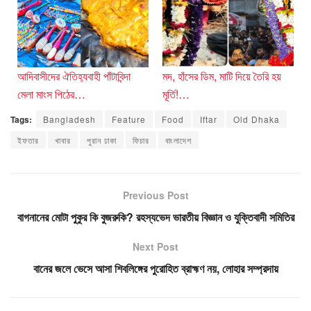
আদিবাসীদের ঐতিহ‍্যবাহী পাঁটাবিন্দা
মদ, হাঁসের ডিম, মাটি দিয়ে তৈরি হয়
মেলা মাংস পিঠের…
মূর্তি!…
Tags:
Bangladesh
Feature
Food
Iftar
Old Dhaka
ইফতার
খাবার
পুরান ঢাকা
ফিচার
বাংলাদেশ
Previous Post
বাগনানের মোটা পুকুর কি বুজরুকি? রহস্যভেদ ভারতীয় বিজ্ঞান ও যুক্তিবাদী সমিতির
Next Post
বানের জলে ভেসে আসা শিবলিঙ্গের পুরোহিত ব্রাহ্মণ নয়, লোহার সম্প্রদায়