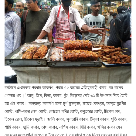
বর্তমানে এখানকার প্রধান আকর্ষণ, প্রায় ৭৫ বছরের ঐতিহ্যবাহী খাবার ‘বড় বাপের
পোলায় খায়।’ আলু, ডিম, কিমা, কাবাব, বুট, চিড়েসহ মোট ৩১ টি উপাদান দিয়ে তৈরি
হয় এই খাবার। অন্যান্য আকর্ষণ হলো মুর্গ মুসল্লম, মাছের কোপ্তা, আস্ত মুরগির
রোস্ট, খাসি-গরুর লেগ রোস্ট, কোয়েল পখির রোস্ট, কবুতরের রোস্ট, চিকেন চাপ,
চিকেন রোল, চিকেন ফ্রাই। জালি কাবাব, সুলতানি কাবাব, টিক্কা কাবাব, সুতি কাবাব,
শামি কাবাব, হান্ডি কাবাব, তাস কাবাব, নার্গিস কাবাব, খিরি কাবাব, খাসির কাবাব যেন
নবাবদের দস্তরখাঁনা সামনে ফুটিয়ে তোলে। এর সাথে থাকে ভিন্ন স্বাদের বাহারি সব