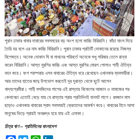
পুরান ঢাকার খাবার দাবারের সবসময়ের বড় অংশ হলো কাচ্চি বিরিয়ানি। কাঁচা মাংস দিয়ে
তৈরি হয় বলে এর নাম কাচ্চি বিরিয়ানি। পুরান ঢাকার প্রতিটি দোকানের রয়েছে নিজস্ব
বিশেষত্ব। অনেক দোকান ঘি বা মাখনের পরিবর্তে অনেকে শুধু সরিষার তেলে রান্না
করেন বিরিয়ানি। আস্ত মুরগির কাচ্চি এবং আস্ত মুরগির মোরগ পোলাও শাহী ঐতিহ্য
বহন করে। বংশ পরম্পরায় এসব খাবারের ঐতিহ্য ধরে রেখেছেন এখানকার ব্যবসায়ীরা।
আর তাদের হাতের জাদু উপভোগ করতেই দূর দূরান্ত থেকে ছুটে আসেন
খাদ্যপ্রেমীরা। শাহী মসজিদের পাশের এই রাস্তায় বিকেলের আজান ও নামাজের পর
কেনাবেচা এতোই বেড়ে যায় যে রাস্তায় প্রায় প্রতিদিনই যানযট লাগে। রমজান মাস
ছাড়াও এখানকার খাবারের স্বাদ সবসময়ই ক্রেতাদের আকর্ষণ করে। খাবারের টানে আসা
মানুষের ভিড়ে প্রায়ই অবরুদ্ধ হয়ে যায় এই এলাকা।
চিত্র ঋণ – প্রতিদিনের বাংলাদেশ