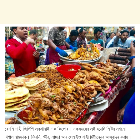
রেশমি শাহী জিলিপি একখানাই এক কিলোর। একসময়ের এই বনেদি মিষ্টির এখনো
বিশাল নামডাক। ফিরনি, ক্ষীর, লাচ্ছা আর সেমাইও শাহী মিষ্টান্নের আস্বাদন করায়।