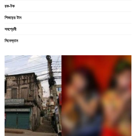
রক-টক
শিকড়ের টান
সমপ্রেমী
সিনেস্তান