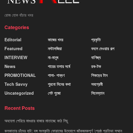
রোজ হোক বাঁচার খবর
Categories
Editorial
কাজের খবর
প্রকৃতি
Featured
নস্টালজিয়া
বদলে দেওয়ার গল্প
INTERVIEW
না-মানুষ
বাণিজ্য
News
পায়ের তলায় সর্ষে
রক-টক
PROMOTIONAL
পালা- পাব্বণ
শিকড়ের টান
Tech Savvy
পুরনো দিনের কথা
সমপ্রেমী
Uncategorized
পেট পুজো
সিনেস্তান
Recent Posts
অবহেলা পেরিয়ে মাগুরার বাজার মাতাচ্ছে কাঠ লিচু
কলকাতায় চাঁদের হাট: বঙ্গ সংস্কৃতি ফোরামের উদ্যোগে জাঁকজমকপূর্ণ ‘শ্রেষ্ঠ প্রতিভা সম্মান