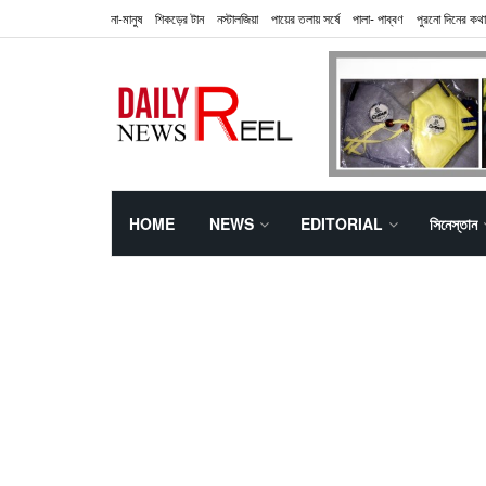
না-মানুষ
শিকড়ের টান
নস্টালজিয়া
পায়ের তলায় সর্ষে
পালা- পাব্বণ
পুরনো দিনের কথা
HOME
NEWS
EDITORIAL
সিনেস্তান