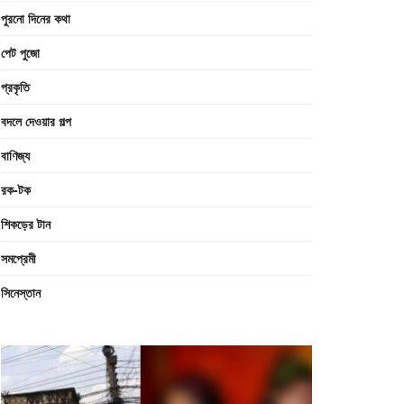
পুরনো দিনের কথা
পেট পুজো
প্রকৃতি
বদলে দেওয়ার গল্প
বাণিজ্য
রক-টক
শিকড়ের টান
সমপ্রেমী
সিনেস্তান