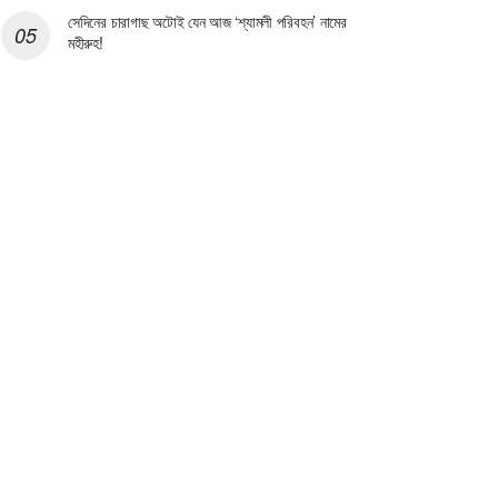
সেদিনের চারাগাছ অটোই যেন আজ ‘শ্যামলী পরিবহন’ নামের
মহীরুহ!