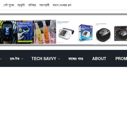
পেট পুজো
প্রকৃতি
বাণিজ্য
সমপ্রেমী
বদলে দেওয়ার গল্প
রক-টক
TECH SAVVY
কাজের খবর
ABOUT
PROM