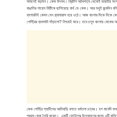
সামনেই বড়দিন। কেক উৎসব। ব্রিটিশ আধিপত্য থেকেই ভারতীয় সংস্
c
tt
at
k
বাঙালির পায়েস মিষ্টিকে ছাপিয়েছে বার্থ ডে কেক। আর শুধুই জন্মদিন
e
er
s
e
ব্যপারটাই কেমন যেন গ্ল্যামারাস হয়ে ওঠে। আজ বাংলার দিকে দিকে কেক
b
A
dI
পেস্ট্রির ব্যবসাটা দাঁড়ালো? নিশ্চয়ই করে। তবে চলুন বাংলায় কেকের
o
p
n
o
p
k
কেক পেস্ট্রি প্যাটিসের আদিবাড়ি বলতে ধর্মতলা চত্বর। হগ মার্ক
প্রথম কেক তৈরি করেন। একটি হোটেলের উদ্বোধনের জন্য এটি বানিয়