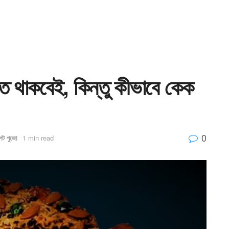
তে থাকবেই, কিন্তু কীভাবে কেক
0
েট পুজো
1 min read