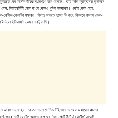
কৃতিতে যেন বিদেশি রীতির সংমিশ্রণ ঘটে এসেছে। তাই আজ ব্যক্তিগত জন্মদিনে
 বলি কেন, বিবাহবার্ষিকী হোক বা যে কোনও খুশির উদযাপন। একটা কেক এলে,
-পেস্ট্রি-বেকারির সম্ভার। কিন্তু জানতে ইচ্ছে কি করে, কিভাবে বাংলায় কেক-
 আবির্ভাবের ইতিহাসটা কেমন একটু দেখি।
েট বললে আরও ভালো হয়। ১৮৩০ সালে ডেভিড উইলসন নামের এক সাহেব বাংলায়
েছিলেন। সেই হোটেল আজও অক্ষত। ‘দ্যা গ্রেট ইস্টার্ন হোটেল’ নামেই