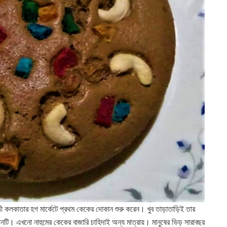
 কলকাতার হগ মার্কেটে প্রথম কেকের দোকান শুরু করেন। খুব তাড়াতাড়িই তার
নটি। এখনো নাহুমের কেকের বাজারি চাহিদাই অন্য মাত্রায়। মানুষের ভিড় সারাবছর