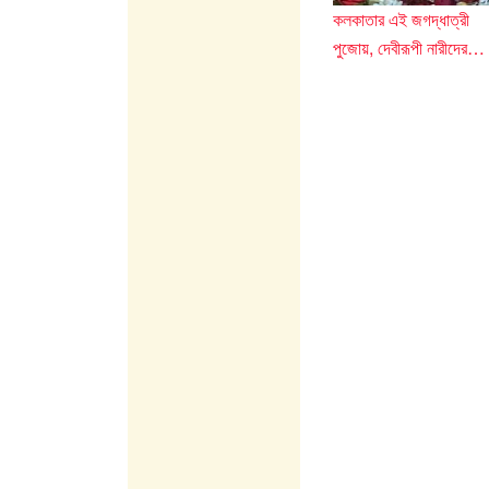
কলকাতার এই জগদ্ধাত্রী
পুজোয়, দেবীরূপী নারীদের…