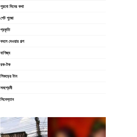
পুরনো দিনের কথা
পেট পুজো
প্রকৃতি
বদলে দেওয়ার গল্প
বাণিজ্য
রক-টক
শিকড়ের টান
সমপ্রেমী
সিনেস্তান