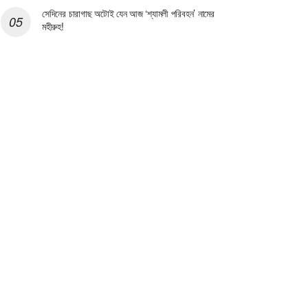
সেদিনের চারাগাছ অটোই যেন আজ ‘শ্যামলী পরিবহন’ নামের
মহীরুহ!