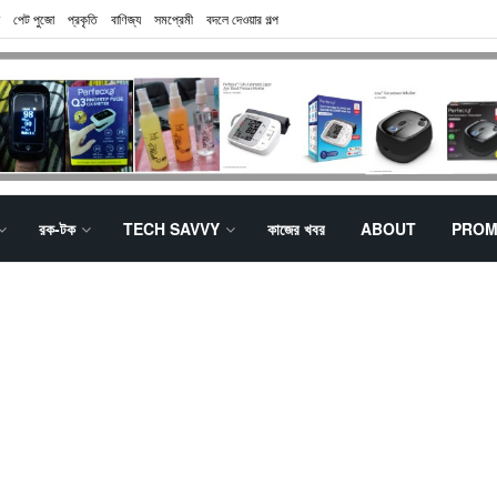
পেট পুজো
প্রকৃতি
বাণিজ্য
সমপ্রেমী
বদলে দেওয়ার গল্প
রক-টক
TECH SAVVY
কাজের খবর
ABOUT
PROM