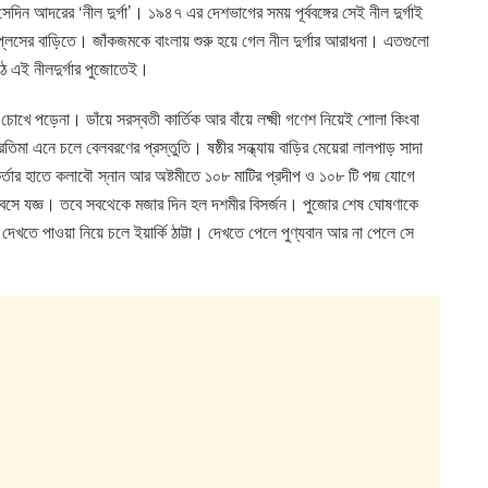
েদিন আদরের ‘নীল দুর্গা’। ১৯৪৭ এর দেশভাগের সময় পূর্ববঙ্গের সেই নীল দুর্গাই
লেসের বাড়িতে। জাঁকজমকে বাংলায় শুরু হয়ে গেল নীল দুর্গার আরাধনা। এতগুলো
ঠে এই নীলদুর্গার পুজোতেই।
ে পড়েনা। ডাঁয়ে সরস্বতী কার্তিক আর বাঁয়ে লক্ষ্মী গণেশ নিয়েই শোলা কিংবা
মা এনে চলে বেলবরণের প্রস্তুতি। ষষ্ঠীর সন্ধ্যায় বাড়ির মেয়েরা লালপাড় সাদা
কর্তার হাতে কলাবৌ স্নান আর অষ্টমীতে ১০৮ মাটির‌ প্রদীপ ও ১০৮ টি পদ্ম যোগে
য়ে বসে যজ্ঞ। তবে সবথেকে মজার দিন হল দশমীর বিসর্জন। পুজোর শেষ ঘোষণাকে
দেখতে পাওয়া নিয়ে চলে ইয়ার্কি ঠাট্টা। দেখতে পেলে পুণ্যবান আর না পেলে সে