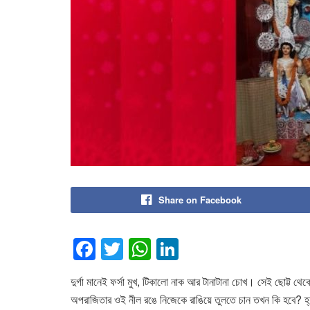
Share on Facebook
F
T
W
Li
a
wi
h
n
দুর্গা মানেই ফর্সা মুখ, টিকালো নাক আর টানাটানা চোখ। সেই ছোট্ট থেক
c
tt
at
k
অপরাজিতার ওই নীল রঙে নিজেকে রাঙিয়ে তুলতে চান তখন কি হবে? হ্য