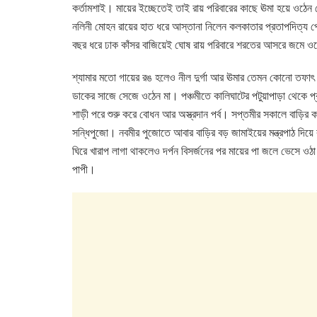
e
er
s
e
কর্তামশাই। মায়ের ইচ্ছেতেই তাই রায় পরিবারের কাছে ঊমা হয়ে ওঠেন স
b
A
dI
নলিনী মোহন রায়ের হাত ধরে আস্তানা নিলেন কলকাতার প্রতাপদিত্য প্
o
p
n
বছর ধরে ঢাক কাঁসর বাজিয়েই ঘোষ রায় পরিবারে শরতের আসরে জমে ও
o
p
শ্যামার মতো গায়ের রঙ হলেও নীল দুর্গা আর ঊমার তেমন কোনো তফাৎ চোখ
k
ডাকের সাজে সেজে ওঠেন মা। পঞ্চমীতে কালিঘাটের পটুয়াপাড়া থেকে প্রতি
শাড়ী পরে শুরু করে বোধন আর অস্ত্রদান পর্ব। সপ্তমীর সকালে বাড়ির 
সন্ধিপুজো। নবমীর পুজোতে আবার বাড়ির বড় জামাইয়ের মন্ত্রপাঠ দি
ঘিরে খারাপ লাগা থাকলেও দর্পন বিসর্জনের পর মায়ের পা জলে ভেসে ওঠা 
পাপী।