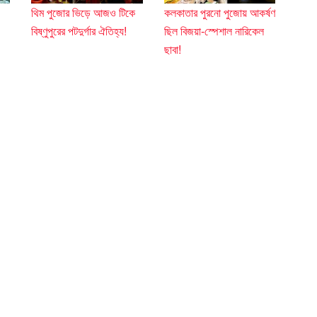
থিম পুজোর ভিড়ে আজও টিকে
কলকাতার পুরনো পুজোয় আকর্ষণ
বিষ্ণুপুরের পটদুর্গার ঐতিহ্য!
ছিল বিজয়া-স্পেশাল নারিকেল
ছাবা!