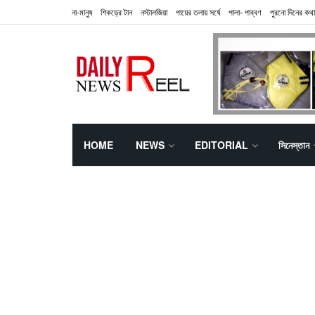
না-মানুষ
শিকড়ের টান
নস্টালজিয়া
পায়ের তলায় সর্ষে
পালা- পাব্বণ
পুরনো দিনের কথা
HOME
NEWS
EDITORIAL
সিনেস্তান