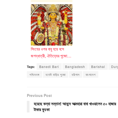
সিংহের ওপর বাবু হয়ে বসে
জগদ্ধাত্রী, ঐতিহ্যের পুজো…
Tags:
Banedi Bari
Bangladesh
Barishal
Dur
পশ্চিমবঙ্গ
বনেদি বাড়ির পুজো
বরিশাল
বাংলাদেশ
Previous Post
হয়েছে কন্যা সন্তান! আনন্দে আত্মহারা বাবা খাওয়ালেন ৫০ হাজার
টাকার ফুচকা