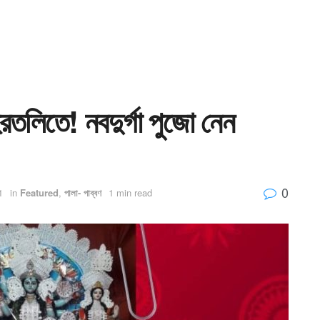
শহরতলিতে! নবদুর্গা পুজো নেন
0
1
in
Featured
,
পালা- পাব্বণ
1 min read