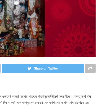
Share on Twitter
ে এভাবেই আমরা চিনেছি শরতের মহিষাসুরমর্দিনীরূপী নবদুর্গাকে। কিন্তু ঊমা যদি
াঁ ঠিক এমনই এক স্বপ্নাদেশ পেয়েছিলেন বরিশালের বনেদি ঘোষ রায়পরিবারের