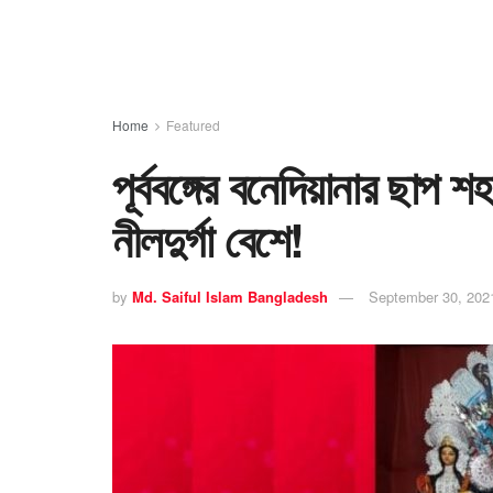
Home
Featured
পূর্ববঙ্গের বনেদিয়ানার ছাপ 
নীলদুর্গা বেশে!
by
Md. Saiful Islam Bangladesh
September 30, 202