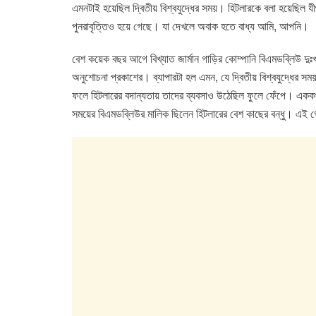
e
er
s
e
এমনটাই হয়েছিল দ্বিতীয় বিশ্বযুদ্ধের সময়। হিটলারকে বলা হয়েছিল যী
b
A
dI
পুনরাবৃত্তিও হয়ে গেছে। যা দেখলে অবাক হতে বাধ্য আমি, আপনি।
o
p
n
বেশ কয়েক বছর আগে বিখ্যাত জার্মান গাড়ির কোম্পানি বিএমডব্লিউ দু
o
p
অনুশোচনা প্রকাশের। ব্যাপারটা হল এমন, যে দ্বিতীয় বিশ্বযুদ্ধের সময়
k
ফলে হিটলারের বদান্যতায় তাদের ব্যবসাও উঠেছিল ফুলে ফেঁপে। এককথায়
সময়ের বিএমডব্লিউর মালিক ছিলেন হিটলারের বেশ কাছের বন্ধু। এই