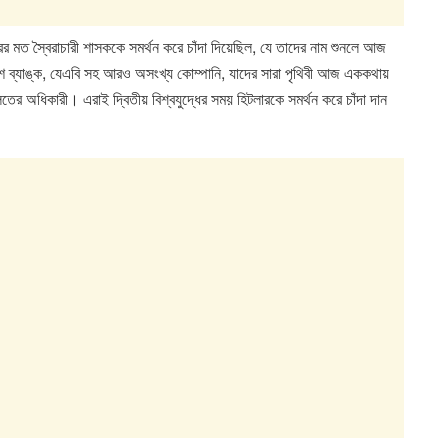
ের মত স্বৈরাচারী শাসককে সমর্থন করে চাঁদা দিয়েছিল, যে তাদের নাম শুনলে আজ
েশ ব্যাঙ্ক, যেএবি সহ আরও অসংখ্য কোম্পানি, যাদের সারা পৃথিবী আজ এককথায়
র অধিকারী। এরাই দ্বিতীয় বিশ্বযুদ্ধের সময় হিটলারকে সমর্থন করে চাঁদা দান