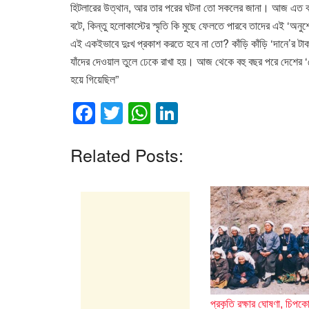
হিটলারের উত্থান, আর তার পরের ঘটনা তো সকলের জানা। আজ এত বছর 
বটে, কিন্তু হলোকাস্টের স্মৃতি কি মুছে ফেলতে পারবে তাদের এই ‘অ
এই একইভাবে দুঃখ প্রকাশ করতে হবে না তো? কাঁড়ি কাঁড়ি ‘দানে’র টাক
যাঁদের দেওয়াল তুলে ঢেকে রাখা হয়। আজ থেকে বহু বছর পরে দেশের 
হয়ে গিয়েছিল”
F
T
W
Li
a
wi
h
n
c
tt
at
k
Related Posts:
e
er
s
e
b
A
dI
o
p
n
o
p
k
প্রকৃতি রক্ষার ঘোষণা, চিপক