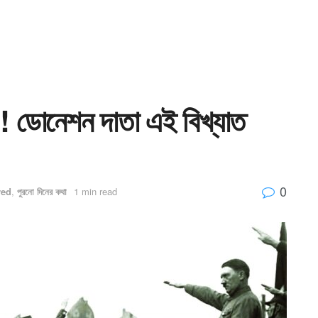
্ড’! ডোনেশন দাতা এই বিখ্যাত
0
red
,
পুরনো দিনের কথা
1 min read