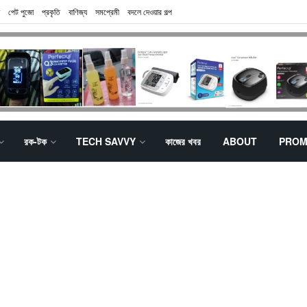
পেট পুজো
প্রকৃতি
বাণিজ্য
সমপ্রেমী
বদলে দেওয়ার গল্প
রক-টক
TECH SAVVY
কাজের খবর
ABOUT
PROM