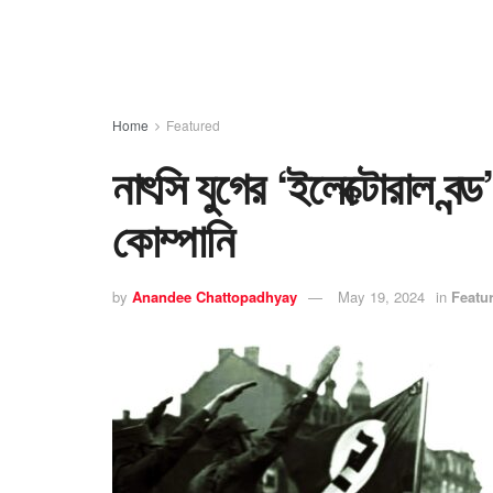
Home
Featured
নাৎসি যুগের ‘ইলেক্টোরাল বন
কোম্পানি
by
Anandee Chattopadhyay
May 19, 2024
in
Featu