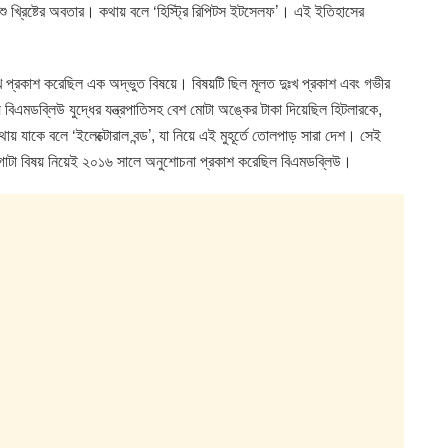
শু খ্রিষ্টের অবতার। কথায় বলে ‘হিস্ট্রি রিপিটস ইটসেলফ’। এই ইতিহাসের
ঃখ প্রকাশ করেছিল এক অদ্ভুত বিষয়ে। বিষয়টি ছিল মূলত দুঃখ প্রকাশ এবং গভীর
 বিএমডব্লিউ যুদ্ধের যন্ত্রপাতিসহ বেশ মোটা অঙ্কের টাকা দিয়েছিল হিটলারকে,
 যাকে বলে ‘ইলেক্টোরাল বন্ড’, যা নিয়ে এই মুহূর্তে তোলপাড় সারা দেশ। সেই
 গোটা বিষয় নিয়েই ২০১৬ সালে অনুশোচনা প্রকাশ করেছিল বিএমডব্লিউ।