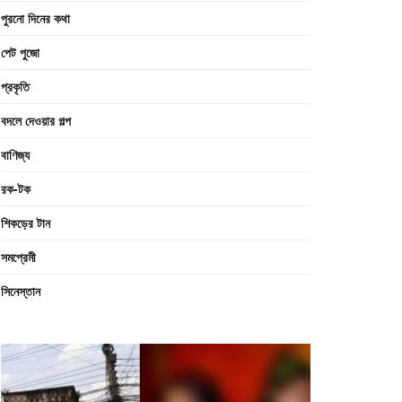
পুরনো দিনের কথা
পেট পুজো
প্রকৃতি
বদলে দেওয়ার গল্প
বাণিজ্য
রক-টক
শিকড়ের টান
সমপ্রেমী
সিনেস্তান