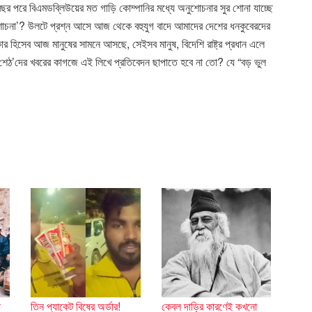
পরে বিএমডব্লিউয়ের মত গাড়ি কোম্পানির মধ্যে অনুশোচনার সুর শোনা যাচ্ছে
নুশোচনা’? উলটে প্রশ্ন আসে আজ থেকে বহুযুগ বাদে আমাদের দেশের ধনকুবেরদের
ার হিসেব আজ মানুষের সামনে আসছে, সেইসব মানুষ, বিদেশি রাষ্ট্র প্রধান এলে
‘শেঠ’দের খবরের কাগজে এই লিখে প্রতিবেদন ছাপাতে হবে না তো? যে “বড় ভুল
ো
তিন প্যাকেট বিষের অর্ডার!
কেবল দাড়ির কারণেই কখনো