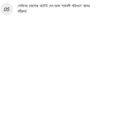
সেদিনের চারাগাছ অটোই যেন আজ ‘শ্যামলী পরিবহন’ নামের
মহীরুহ!