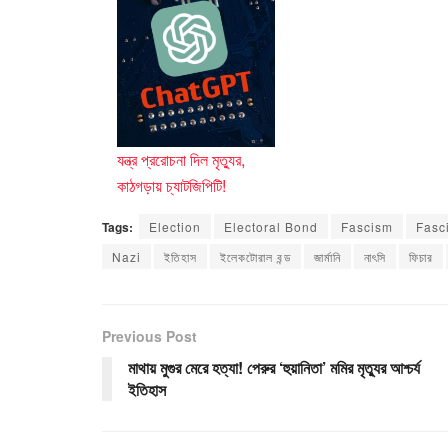
যন্ত্র প্ররোচনা দিল মৃত্যুর,
কাঠগড়ায় চ্যাটজিপিটি!
Tags:
Election
Electoral Bond
Fascism
Fasc
Nazi
ইতিহাস
ইলেকটোরাল বন্ড
জার্মানি
নাৎসি
ফিচার
Previous Post
মাথায় মুগুর মেরে হত্যা! পেরুর ‘হুয়ানিতা’ মমির মৃত্যুর আশ্চর্য
ইতিহাস