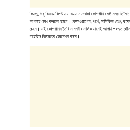
কিন্তু, শুধু বিএমডব্লিউ নয়, এমন নামজাদা কোম্পানি সেই সময় হিটলার
আপনার চোখ কপালে উঠবে। ভোক্সওয়াগেন, পর্শে, মার্সিডিজ বেঞ্জ, ডয়
চেনে। এই কোম্পানির তৈরি সামগ্রীর মালিক মানেই আপনি প্রভূত দৌলতে
করেছিল হিটলারের ডোনেশন বাক্সে।