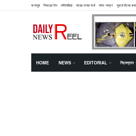
না-মানুষ
শিকড়ের টান
নস্টালজিয়া
পায়ের তলায় সর্ষে
পালা- পাব্বণ
পুরনো দিনের কথা
HOME
NEWS
EDITORIAL
সিনেস্তান