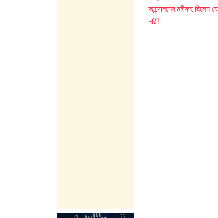
আন্দোলনের মহীরুহ ছিলেন যে
নারী!