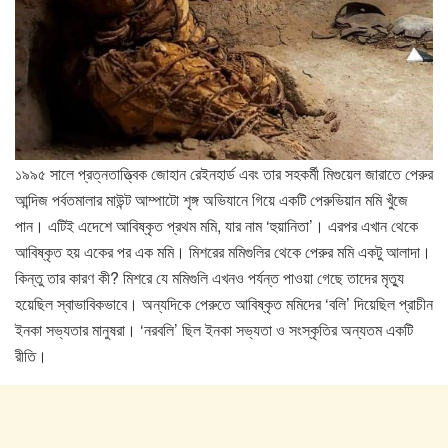
১৯৯৫ সালে প্রত্নতাত্ত্বিক জোহান রেইনহার্ড এবং তার সহকর্মী মিগুয়েল জারাতে পেরুর
আন্দিজ পর্বতমালার মাউন্ট আম্পাটো শৃঙ্গ অভিযানে গিয়ে একটি পেরুভিয়ান মমি খুঁজে
পান। এটিই এদেশে আবিষ্কৃত প্রথম মমি, যার নাম ‘হুয়ানিতা’। এরপর এখান থেকে
আবিষ্কৃত হয় একের পর এক মমি। মিশরের মমিগুলির থেকে পেরুর মমি একটু আলাদা।
কিন্তু তার কারণ কী? মিশরে যে মমিগুলি এখনও পর্যন্ত পাওয়া গেছে তাদের মৃত্যু
হয়েছিল স্বাভাবিকভাবে। অন্যদিকে পেরুতে আবিষ্কৃত মমিদের ‘বলি’ দিয়েছিল প্রাচীন
ইনকা সভ্যতার মানুষরা। ‘নরবলি’ ছিল ইনকা সভ্যতা ও সংস্কৃতির অন্যতম একটি
রীতি।