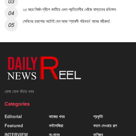
২৫ বছর নির্জন দ্বীপে কাটিয়ে এখন প্রতিবেশীর খোঁজে বাস্তবের রবিনসন
সেদিনের চারাগাছ অটোই যেন আজ ‘শ্যামলী পরিবহন’ নামের মহীরুহ!
রোজ হোক বাঁচার খবর
Categories
Editorial
কাজের খবর
প্রকৃতি
Featured
নস্টালজিয়া
বদলে দেওয়ার গল্প
INTERVIEW
না-মানুষ
বাণিজ্য