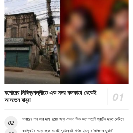
যশোরের নিষিদ্ধপল্লীতে এক সময় কলকাতা থেকেই
আসতেন বাবুরা
খাবারের মান আর দাম, দুয়ের জন্য এখনও ভিড় জমে শতাব্দী প্রাচীন দত্ত কেবিনে
কংক্রিটের সাম্রাজ্যের মাঝেই ব্যতিক্রমী নজির হাওড়ার ‘দক্ষিণের ডুয়ার্স’