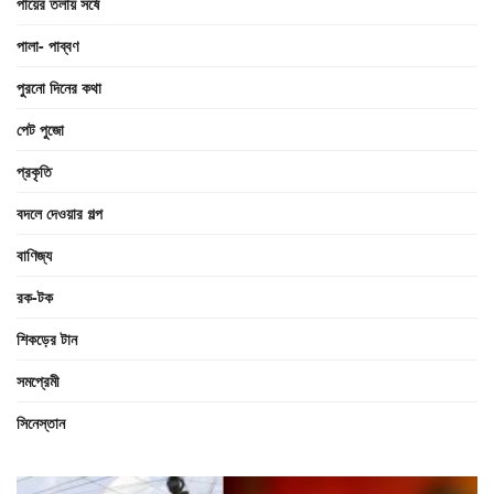
পায়ের তলায় সর্ষে
পালা- পাব্বণ
পুরনো দিনের কথা
পেট পুজো
প্রকৃতি
বদলে দেওয়ার গল্প
বাণিজ্য
রক-টক
শিকড়ের টান
সমপ্রেমী
সিনেস্তান