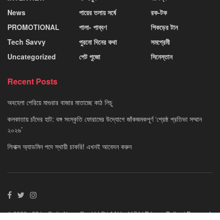
News
পায়ের তলায় সর্ষে
রক-টক
PROMOTIONAL
পালা- পাব্বণ
শিকড়ের টান
Tech Savvy
পুরনো দিনের কথা
সমপ্রেমী
Uncategorized
পেট পুজো
সিনেস্তান
Recent Posts
অবহেলা পেরিয়ে মাগুরার বাজার মাতাচ্ছে কাঠ লিচু
কলকাতায় চাঁদের হাট: বঙ্গ সংস্কৃতি ফোরামের উদ্যোগে জাঁকজমকপূর্ণ ‘শ্রেষ্ঠ প্রতিভা সম্মান
২০২৬’
লিনাক্স অ্যাডমিন পদে স্থায়ী চাকরি! এখনই আবেদন করুন
© 2020 - 22 by Daily News Reel LLP | AAU - 4174 |
Privacy Policy
|
Powered