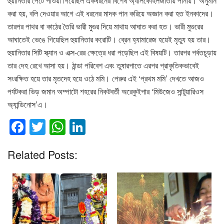
হুয়ানিতার পেটে পাওয়া গিয়েছিল একধরনের বিশেষ অ্যালকোহলজাতীয় পানীয়। অনুমান
করা হয়, বলি দেওয়ার আগে এই ধরনের মাদক পান করিয়ে অজ্ঞান করা হত ইনকাদের।
তারপর পাথর বা কাঠের তৈরি ভারী মুগুর দিয়ে মাথায় আঘাত করা হত। ভারী মুগুরের
আঘাতেই ভেঙে গিয়েছিল হুয়ানিতার করোটি। ব্রেন হ্যামারেজ হয়েই মৃত্যু হয় তার।
হুয়ানিতার সিটি স্ক্যান ও এক্স-রের ক্ষেত্রে ধরা পড়েছিল এই বিষয়টি। তারপর পর্বতচূড়ায়
তার দেহ রেখে আসা হয়। ঠান্ডা পরিবেশ এবং তুষারপাতে এরপর প্রাকৃতিকভাবেই
সংরক্ষিত হয়ে তার মৃতদেহ হয়ে ওঠে মমি। পেরুর এই ‘প্রথম মমি’ দেখতে আজও
পর্যটকরা ভিড় জমান অম্পাটো শহরের নিকটবর্তী অরেকুইপার ‘মিউজেও সান্টুয়ারিওস
অ্যান্ডিনোস’এ।
F
T
W
Li
a
wi
h
n
Related Posts:
c
tt
at
k
e
er
s
e
b
A
dI
o
p
n
o
p