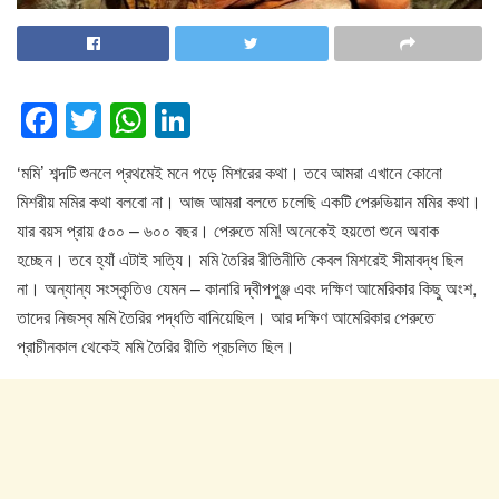
F
T
W
Li
a
wi
h
n
‘মমি’ শব্দটি শুনলে প্রথমেই মনে পড়ে মিশরের কথা। তবে আমরা এখানে কোনো
c
tt
at
k
মিশরীয় মমির কথা বলবো না। আজ আমরা বলতে চলেছি একটি পেরুভিয়ান মমির কথা।
e
er
s
e
যার বয়স প্রায় ৫০০ – ৬০০ বছর। পেরুতে মমি! অনেকেই হয়তো শুনে অবাক
b
A
dI
হচ্ছেন। তবে হ্যাঁ এটাই সত্যি। মমি তৈরির রীতিনীতি কেবল মিশরেই সীমাবদ্ধ ছিল
o
p
n
না। অন্যান্য সংস্কৃতিও যেমন – কানারি দ্বীপপুঞ্জ এবং দক্ষিণ আমেরিকার কিছু অংশ,
তাদের নিজস্ব মমি তৈরির পদ্ধতি বানিয়েছিল। আর দক্ষিণ আমেরিকার পেরুতে
o
p
প্রাচীনকাল থেকেই মমি তৈরির রীতি প্রচলিত ছিল।
k