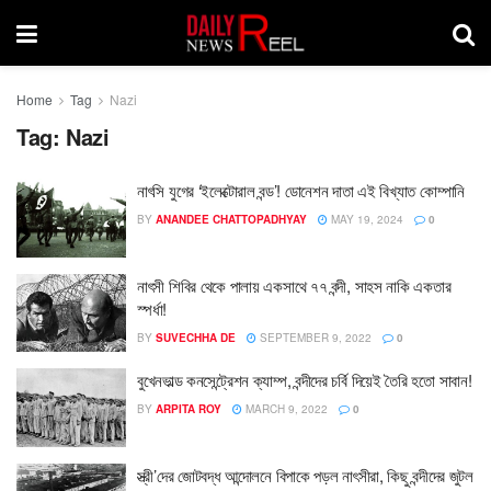
Home
Tag
Nazi
Tag:
Nazi
নাৎসি যুগের ‘ইলেক্টোরাল বন্ড’! ডোনেশন দাতা এই বিখ্যাত কোম্পানি
BY
ANANDEE CHATTOPADHYAY
MAY 19, 2024
0
নাৎসী শিবির থেকে পালায় একসাথে ৭৭ বন্দী, সাহস নাকি একতার
স্পর্ধা!
BY
SUVECHHA DE
SEPTEMBER 9, 2022
0
বুখেনভাল্ড কনসেন্ট্রেশন ক্যাম্প, বন্দীদের চর্বি দিয়েই তৈরি হতো সাবান!
BY
ARPITA ROY
MARCH 9, 2022
0
স্ত্রী’দের জোটবদ্ধ আন্দোলনে বিপাকে পড়ল নাৎসীরা, কিছু বন্দীদের জুটল