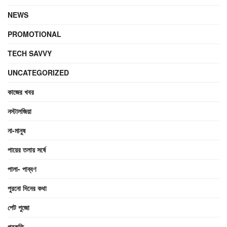
NEWS
PROMOTIONAL
TECH SAVVY
UNCATEGORIZED
কাজের খবর
নস্টালজিয়া
না-মানুষ
পায়ের তলায় সর্ষে
পালা- পাব্বণ
পুরনো দিনের কথা
পেট পুজো
প্রকৃতি