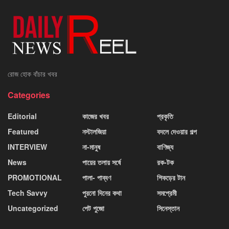
রোজ হোক বাঁচার খবর
Categories
Editorial
কাজের খবর
প্রকৃতি
Featured
নস্টালজিয়া
বদলে দেওয়ার গল্প
INTERVIEW
না-মানুষ
বাণিজ্য
News
পায়ের তলায় সর্ষে
রক-টক
PROMOTIONAL
পালা- পাব্বণ
শিকড়ের টান
Tech Savvy
পুরনো দিনের কথা
সমপ্রেমী
Uncategorized
পেট পুজো
সিনেস্তান