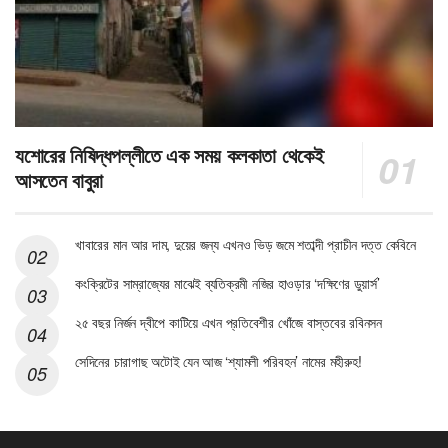
যশোরের নিষিদ্ধপল্লীতে এক সময় কলকাতা থেকেই
আসতেন বাবুরা
খাবারের মান আর দাম, দুয়ের জন্য এখনও ভিড় জমে শতাব্দী প্রাচীন দত্ত কেবিনে
কংক্রিটের সাম্রাজ্যের মাঝেই ব্যতিক্রমী নজির হাওড়ার ‘দক্ষিণের ডুয়ার্স’
২৫ বছর নির্জন দ্বীপে কাটিয়ে এখন প্রতিবেশীর খোঁজে বাস্তবের রবিনসন
সেদিনের চারাগাছ অটোই যেন আজ ‘শ্যামলী পরিবহন’ নামের মহীরুহ!