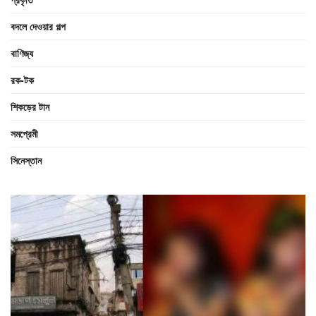
বদলে দেওয়ার গল্প
বাণিজ্য
রক-টক
শিকড়ের টান
সমপ্রেমী
সিনেস্তান