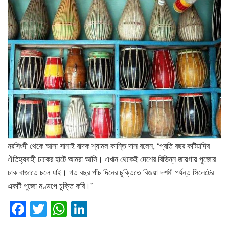
নরসিংদী থেকে আসা সানাই বাদক শ্যামল কান্তি দাস বলেন, “প্রতি বছর কটিয়াদির
ঐতিহ্যবাহী ঢাকের হাটে আমরা আসি। এখান থেকেই দেশের বিভিন্ন জায়গায় পূজোর
ঢাক বাজাতে চলে যাই। গত বছর পাঁচ দিনের চুক্তিতে বিজয়া দশমী পর্যন্ত সিলেটের
একটি পুজো মণ্ডপে চুক্তি করি।”
F
T
W
Li
a
wi
h
n