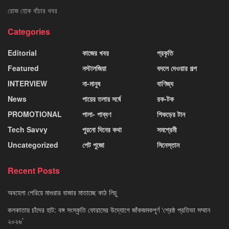
রোজ হোক বাঁচার খবর
Categories
Editorial
কাজের খবর
প্রকৃতি
Featured
নস্টালজিয়া
বদলে দেওয়ার গল্প
INTERVIEW
না-মানুষ
বাণিজ্য
News
পায়ের তলায় সর্ষে
রক-টক
PROMOTIONAL
পালা- পাব্বণ
শিকড়ের টান
Tech Savvy
পুরনো দিনের কথা
সমপ্রেমী
Uncategorized
পেট পুজো
সিনেস্তান
Recent Posts
অবহেলা পেরিয়ে মাগুরার বাজার মাতাচ্ছে কাঠ লিচু
কলকাতায় চাঁদের হাট: বঙ্গ সংস্কৃতি ফোরামের উদ্যোগে জাঁকজমকপূর্ণ ‘শ্রেষ্ঠ প্রতিভা সম্মান
২০২৬’