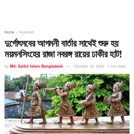
Home
Featured
দুর্গোৎসবের আগমনী বার্তার সাথেই শুরু হয়
ময়মনসিংহের রাজা নবরঙ্গ রায়ের ঢাকীর হাট!
by
Md. Saiful Islam Bangladesh
October 18, 2020
1 min read