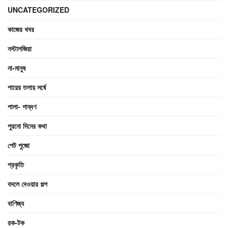
UNCATEGORIZED
কাজের খবর
নস্টালজিয়া
না-মানুষ
পায়ের তলায় সর্ষে
পালা- পাব্বণ
পুরনো দিনের কথা
পেট পুজো
প্রকৃতি
বদলে দেওয়ার গল্প
বাণিজ্য
রক-টক