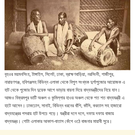
বৃহওর ময়মনসিংহ, টাঙ্গাইল, সিলেট, ঢাকা, ব্রাহ্মণবাড়িয়া, নরসিংদী, গাজীপুর,
নারায়ণগঞ্জ, হবিগঞ্জসহ বিভিন্ন এলাকা থেকে বিপুল সংখ্যক দুর্গাপুজোর আয়োজক এ
হাট থেকে পুজোর দিন দুয়েক আগে ভাড়ায় বায়না দিয়ে বাদ্যযন্ত্রীদের নিয়ে যান।
আজও বিক্রমপুর ভাটি অঞ্চল ও কুমিল্লার হাওর অঞ্চল থেকে শত শত বাদ্যযন্ত্রী এ
হাটে আসেন। ঢাকঢোল, সানাই, বিভিন্ন ধরনের বাঁশি, কাঁসি, করতাল সহ হাজারো
বাদ্যযন্ত্রের পসরায় হাট উপচে পড়ে। যন্ত্রীরা দলে দলে, দফায় দফায় বাজায়
বাদ্যযন্ত্র। গোটা এলাকার আকাশ-বাতাস কেঁপে ওঠে বাজনার মায়াবী সুরে।