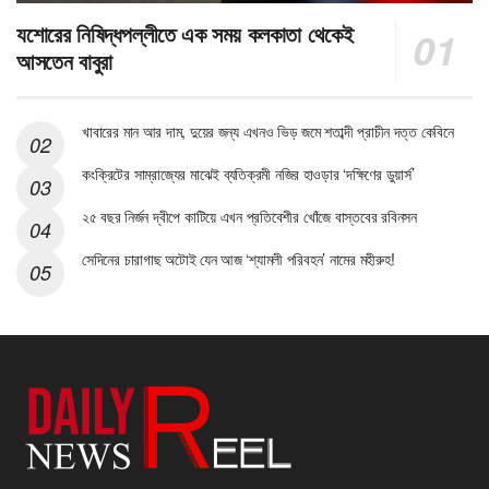
যশোরের নিষিদ্ধপল্লীতে এক সময় কলকাতা থেকেই
আসতেন বাবুরা
খাবারের মান আর দাম, দুয়ের জন্য এখনও ভিড় জমে শতাব্দী প্রাচীন দত্ত কেবিনে
কংক্রিটের সাম্রাজ্যের মাঝেই ব্যতিক্রমী নজির হাওড়ার ‘দক্ষিণের ডুয়ার্স’
২৫ বছর নির্জন দ্বীপে কাটিয়ে এখন প্রতিবেশীর খোঁজে বাস্তবের রবিনসন
সেদিনের চারাগাছ অটোই যেন আজ ‘শ্যামলী পরিবহন’ নামের মহীরুহ!