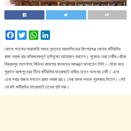
F
T
W
Li
a
wi
h
n
ষোলো শতকের মাঝামাঝি সময়ে বৃহত্তর ময়মনসিংহের কিশোরগঞ্জ জেলার কটিয়াদির
c
tt
at
k
রাজা নবরঙ্গ রায় জাঁকজমকপূর্ণ দুর্গাপুজো আয়োজন করতেন। পুজোর সেরা ঢাকীর খোঁজে
e
er
s
e
বিক্রমপুর পরগণাসহ বিভিন্ন জায়গার বাদকদের আমন্ত্রণ জানাতেন তিনি। নৌকা করে
b
A
dI
পুরাতন ব্রহ্মপুত্রের তীরে কটিয়াদির যাত্রাঘাটে হাজির হতেন অসংখ্য ঢাকী। একে
o
p
n
একে সবার বাজনা শুনতেন রাজা নবরঙ্গ রায়। সেরা বাদক দলকে পুরস্কার দিতেন। সেই
থেকেই কটিয়াদির যাত্রাঘাটে ঢাকের হাট শুরু।
o
p
k