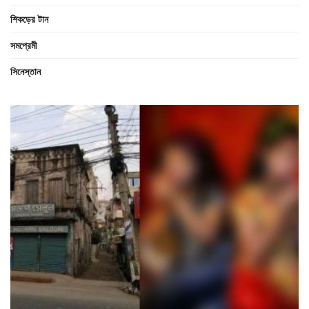
শিকড়ের টান
সমপ্রেমী
সিনেস্তান