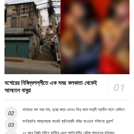
যশোরের নিষিদ্ধপল্লীতে এক সময় কলকাতা থেকেই
আসতেন বাবুরা
খাবারের মান আর দাম, দুয়ের জন্য এখনও ভিড় জমে শতাব্দী প্রাচীন দত্ত কেবিনে
কংক্রিটের সাম্রাজ্যের মাঝেই ব্যতিক্রমী নজির হাওড়ার ‘দক্ষিণের ডুয়ার্স’
২৫ বছর নির্জন দ্বীপে কাটিয়ে এখন প্রতিবেশীর খোঁজে বাস্তবের রবিনসন