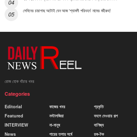
সেদিনের চারাগাছ অটোই যেন আজ ‘শ্যামলী পরিবহন’ নামের মহীরুহ!
রোজ হোক বাঁচার খবর
Categories
Editorial
কাজের খবর
প্রকৃতি
Featured
নস্টালজিয়া
বদলে দেওয়ার গল্প
INTERVIEW
না-মানুষ
বাণিজ্য
News
পায়ের তলায় সর্ষে
রক-টক