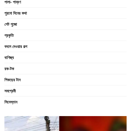
পালা- পাব্বণ
পুরনো দিনের কথা
পেট পুজো
প্রকৃতি
বদলে দেওয়ার গল্প
বাণিজ্য
রক-টক
শিকড়ের টান
সমপ্রেমী
সিনেস্তান