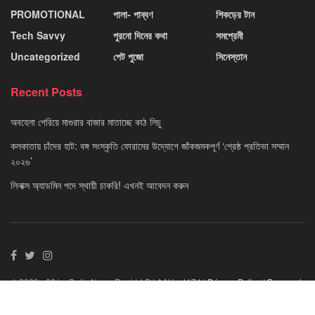
PROMOTIONAL
পালা- পাব্বণ
শিকড়ের টান
Tech Savvy
পুরনো দিনের কথা
সমপ্রেমী
Uncategorized
পেট পুজো
সিনেস্তান
Recent Posts
অবহেলা পেরিয়ে মাগুরার বাজার মাতাচ্ছে কাঠ লিচু
কলকাতায় চাঁদের হাট: বঙ্গ সংস্কৃতি ফোরামের উদ্যোগে জাঁকজমকপূর্ণ ‘শ্রেষ্ঠ প্রতিভা সম্মান
২০২৬’
লিনাক্স অ্যাডমিন পদে স্থায়ী চাকরি! এখনই আবেদন করুন
© 2020 - 22 by Daily News Reel LLP | AAU - 4174 |
Privacy Policy
|
Powered
By Neuvo