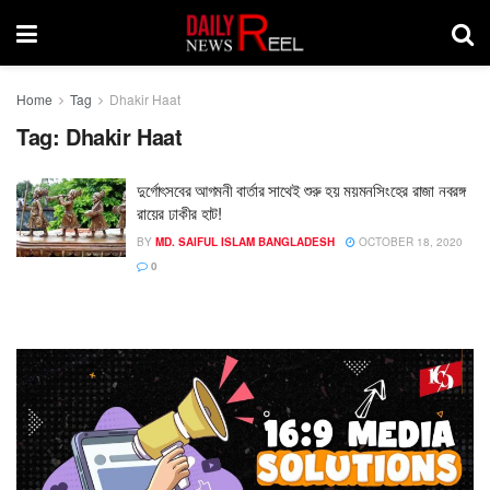
Home
Tag
Dhakir Haat
Tag:
Dhakir Haat
দুর্গোৎসবের আগমনী বার্তার সাথেই শুরু হয় ময়মনসিংহের রাজা নবরঙ্গ
রায়ের ঢাকীর হাট!
BY
MD. SAIFUL ISLAM BANGLADESH
OCTOBER 18, 2020
0