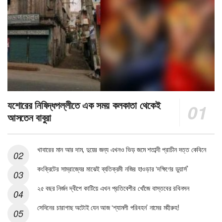
যশোরের নিষিদ্ধপল্লীতে এক সময় কলকাতা থেকেই
আসতেন বাবুরা
খাবারের মান আর দাম, দুয়ের জন্য এখনও ভিড় জমে শতাব্দী প্রাচীন দত্ত কেবিনে
কংক্রিটের সাম্রাজ্যের মাঝেই ব্যতিক্রমী নজির হাওড়ার ‘দক্ষিণের ডুয়ার্স’
২৫ বছর নির্জন দ্বীপে কাটিয়ে এখন প্রতিবেশীর খোঁজে বাস্তবের রবিনসন
সেদিনের চারাগাছ অটোই যেন আজ ‘শ্যামলী পরিবহন’ নামের মহীরুহ!