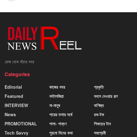
রোজ হোক বাঁচার খবর
Categories
Editorial
কাজের খবর
প্রকৃতি
Featured
নস্টালজিয়া
বদলে দেওয়ার গল্প
INTERVIEW
না-মানুষ
বাণিজ্য
News
পায়ের তলায় সর্ষে
রক-টক
PROMOTIONAL
পালা- পাব্বণ
শিকড়ের টান
Tech Savvy
পুরনো দিনের কথা
সমপ্রেমী