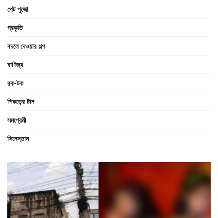
পেট পুজো
প্রকৃতি
বদলে দেওয়ার গল্প
বাণিজ্য
রক-টক
শিকড়ের টান
সমপ্রেমী
সিনেস্তান