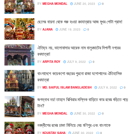
BY
MEGHA MONDAL
JUNE 20, 2023
0
ছেলের বায়না থেকে শুরু হওয়া রথযাত্রায় আজ মুখর গোটা গ্রাম!
BY
AJANA
JUNE 19, 2023
0
ঐতিহ্য নয়, ভালোবাসার আরেক নাম বালুরঘাটের দিপালী নগরের
রথযাত্রা!
BY
ARPITA ROY
JULY 9, 2022
0
বাংলাদেশে কয়েকশো বছরের পুরনো রাজা যশোপালের ঐতিহাসিক
রথযাত্রা
BY
MD. SAIFUL ISLAM BANGLADESH
JULY 8, 2022
0
জগন্নাথ নয়! তাহলে ঝিখিরার মল্লিক বাড়িতে কার রথের দড়িতে পড়ে
টান?
BY
MEGHA MONDAL
JUNE 30, 2022
0
নবদ্বীপের রথের চাকা মিলিয়ে দেয় মণিপুর এবং বাংলাকে
BY
KOUSTAV SAHA
JUNE 30, 2022
0