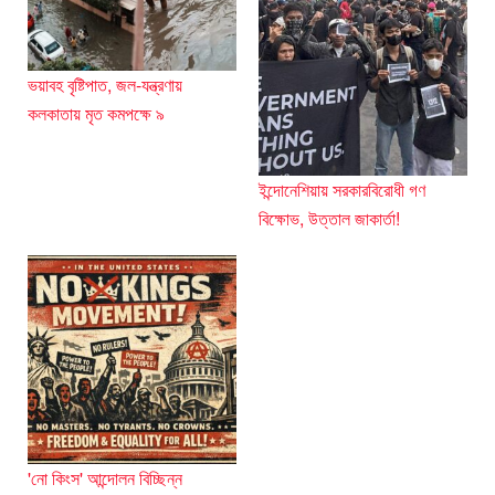
ভয়াবহ বৃষ্টিপাত, জল-যন্ত্রণায়
কলকাতায় মৃত কমপক্ষে ৯
ইন্দোনেশিয়ায় সরকারবিরোধী গণ
বিক্ষোভ, উত্তাল জাকার্তা!
'নো কিংস' আন্দোলন বিচ্ছিন্ন