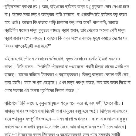
যুক্তিসঙ্গত ব্যাখ্যা নয়। আর, হাইওয়ের দুর্ঘটনার জন্য শুধু কুকুরকে দোষ দেওয়া চলে
না। অনেক সময় মদ্যপ অবস্থায় গাড়ি চালানো, বা ওভারস্পিডই দুর্ঘটনার বড় কারণ
হয়ে ওঠে। তাহলে কি ভারতে গাড়ি চালানো বন্ধ করা হবে? পাশাপাশি, ভারতে
প্রতিদিন যতজন মানুষ কুকুরের কামড়ে প্রাণ হারান, তার থেকেও অনেক বেশি মানুষ
প্রাণ হারান সাপের কামড়ে। তাহলে কি এবার সাপের কামড়ে মৃত্যু কমাতে দেশের সব
বিষধর সাপকেই বন্দী করা হবে?”
এই কারণেই গৌতম সরকারের অভিযোগ, মূলত সরকারের ব্যর্থতাই এই সমস্যার
কারণ। তিনি বলেন—“প্রতিটি পৌরসভা বা পঞ্চায়েতে ‘প্রাণী মিত্র’ নামের একটি পদ
রয়েছে। তাদের দায়িত্ব টিকাকরণ ও বন্ধ্যাত্বকরণ। কিন্তু বাস্তবে কোনো কর্মী নেই,
কাজ হয়নি। ফলে সংখ্যা বেড়েছে। এখন মানুষ প্রশ্ন করছে, আর তার জবাব দিতে না
পেরে সরকার এই অবলা প্রাণীদের নিশানা করছে।”
পরিশেষে তিনি বলছেন, কুকুর মানুষকে শত্রু মনে করে না, বরং সঙ্গী হিসেবে বাঁচে।
সামান্য খাবার ও ভালোবাসা দিলেই তারা মানুষের বন্ধু হয়ে ওঠে। দিল্লির আদালতের
রায়ে পথকুকুর সম্পূর্ণ উধাও হবে— এমন ধারণা অবাস্তব। কারণ এক জায়গার কুকুর
সরালে অন্য জায়গার কুকুর এসে দখল নেবে, আর না হলে অন্য প্রাণী চলে আসবে।
তাই গণ-উচ্ছেদের বদলে টিকাকরণ ও বন্ধ্যাত্বকরণই হতে পারে সমস্যার স্থায়ী