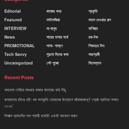
Editorial
কাজের খবর
প্রকৃতি
Featured
নস্টালজিয়া
বদলে দেওয়ার গল্প
INTERVIEW
না-মানুষ
বাণিজ্য
News
পায়ের তলায় সর্ষে
রক-টক
PROMOTIONAL
পালা- পাব্বণ
শিকড়ের টান
Tech Savvy
পুরনো দিনের কথা
সমপ্রেমী
Uncategorized
পেট পুজো
সিনেস্তান
Recent Posts
অবহেলা পেরিয়ে মাগুরার বাজার মাতাচ্ছে কাঠ লিচু
কলকাতায় চাঁদের হাট: বঙ্গ সংস্কৃতি ফোরামের উদ্যোগে জাঁকজমকপূর্ণ ‘শ্রেষ্ঠ প্রতিভা সম্মান
২০২৬’
লিনাক্স অ্যাডমিন পদে স্থায়ী চাকরি! এখনই আবেদন করুন