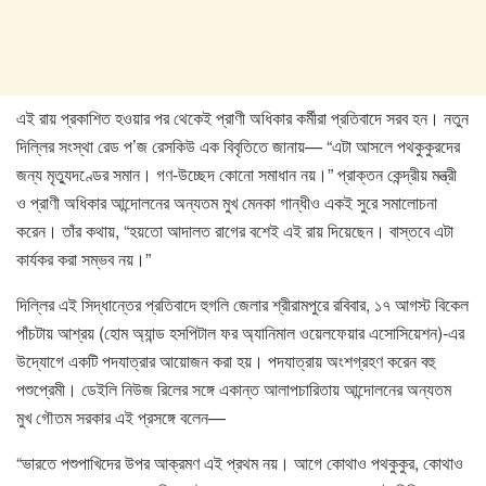
এই রায় প্রকাশিত হওয়ার পর থেকেই প্রাণী অধিকার কর্মীরা প্রতিবাদে সরব হন। নতুন
দিল্লির সংস্থা রেড প’জ রেসকিউ এক বিবৃতিতে জানায়— “এটা আসলে পথকুকুরদের
জন্য মৃত্যুদণ্ডের সমান। গণ-উচ্ছেদ কোনো সমাধান নয়।” প্রাক্তন কেন্দ্রীয় মন্ত্রী
ও প্রাণী অধিকার আন্দোলনের অন্যতম মুখ মেনকা গান্ধীও একই সুরে সমালোচনা
করেন। তাঁর কথায়, “হয়তো আদালত রাগের বশেই এই রায় দিয়েছেন। বাস্তবে এটা
কার্যকর করা সম্ভব নয়।”
দিল্লির এই সিদ্ধান্তের প্রতিবাদে হুগলি জেলার শ্রীরামপুরে রবিবার, ১৭ আগস্ট বিকেল
পাঁচটায় আশ্রয় (হোম অ্যান্ড হসপিটাল ফর অ্যানিমাল ওয়েলফেয়ার এসোসিয়েশন)-এর
উদ্যোগে একটি পদযাত্রার আয়োজন করা হয়। পদযাত্রায় অংশগ্রহণ করেন বহু
পশুপ্রেমী। ডেইলি নিউজ রিলের সঙ্গে একান্ত আলাপচারিতায় আন্দোলনের অন্যতম
মুখ গৌতম সরকার এই প্রসঙ্গে বলেন—
“ভারতে পশুপাখিদের উপর আক্রমণ এই প্রথম নয়। আগে কোথাও পথকুকুর, কোথাও