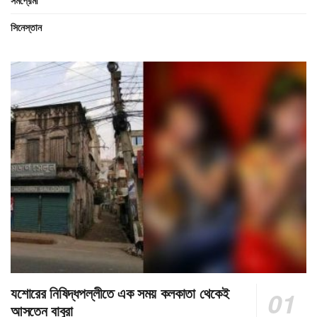
সিনেস্তান
যশোরের নিষিদ্ধপল্লীতে এক সময় কলকাতা থেকেই
আসতেন বাবুরা