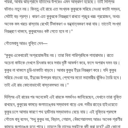
পায়রা, আবার ঝাড়গ্রামে হাতিদের উপরেও এমন আক্রমণ হয়েছে। তাই দিল্লির
ঘটনাও নতুন নয়। কিন্তু এই রায়ে এত সংখ্যক কুকুরকে সরিয়ে নেওয়া কতটা সম্ভব,
সেটাই বড় প্রশ্ন। কারণ এত কুকুরকে নিয়ন্ত্রণে রাখতে প্রচুর খরচ প্রয়োজন, অথচ
অনেক কম খরচে রাস্তায় রেখেই টিকাকরণ ও বন্ধ্যাত্বকরণ করা যায়। তাতেই সংখ্যা
নিয়ন্ত্রণে থাকবে, কুকুরদেরও কষ্ট পেতে হবে না।”
গৌতমবাবু আরও যুক্তি দেন—
“কুকুর একেবারেই অপ্রয়োজনীয় নয়। তারা বিনা পারিশ্রমিকে পাহারাদার। রাতে
অচেনা কাউকে দেখলে চিৎকার করে সবার দৃষ্টি আকর্ষণ করে, ফলে অপরাধ দমন হয়।
কুকুর না থাকলে চুরি-ডাকাতি বাড়বে। আবার কুকুর ইঁদুর নিয়ন্ত্রণ করে। যদি কুকুর
সরিয়ে দেওয়া হয়, ইঁদুরের উপদ্রব বাড়বে, প্লেগের মতো মহামারীর ঝুঁকিও তৈরি হবে।
তাই এই রায় কোনোভাবেই বাস্তবসম্মত নয়।”
দিল্লির এই রায়ের পর অনেকেই এই রায়কে সমর্থনও জানিয়েছেন, যেখানে তারা যুক্তি
রাখছেন, কুকুরের কামড়ে জলাতঙ্কের সম্ভাবনা বাড়ে এবং গভীর রাত্রে হাইওয়েতে
কুকুর চলে আসার কারণে পথ দুর্ঘটনার সম্ভাবনাও বেড়ে যায়। এই যুক্তির প্রসঙ্গে
গৌতম বাবু বলেন, “শুধু কুকুর নয়, বিড়াল, শেয়াল, খেঁকশেয়ালসহ আরও অনেক প্রাণীর
কামড়ে জলাতঙ্ক হতে পারে। তাহলে কি তাদের সবাইকে বন্দী করা হবে? এটা কোনো