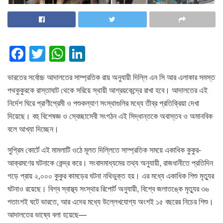
F
T
W
Li
a
wi
h
n
ভারতের সর্বোচ্চ আদালতের সাম্প্রতিক রায় অনুযায়ী দিল্লি এন সি আর এলাকার সমস্ত
c
tt
at
k
পথকুকুরকে রাস্তাঘাট থেকে সরিয়ে স্থায়ী আশ্রয়কেন্দ্রে রাখা হবে। আদালতের এই
e
er
s
e
নির্দেশ ঘিরে প্রাণীপ্রেমী ও পশুকল্যাণ সংস্থাগুলির মধ্যে তীব্র প্রতিক্রিয়া দেখা
b
A
dI
দিয়েছে। বহু বিশেষজ্ঞ ও স্বেচ্ছাসেবী সংগঠন এই সিদ্ধান্তকে অবাস্তব ও অমানবিক
o
p
n
বলে আখ্যা দিচ্ছেন।
o
p
সুপ্রিম কোর্টে এই মামলাটি ওঠে মূলত দিল্লিতে সাম্প্রতিক সময়ে একাধিক কুকুর-
k
আক্রমণের ঘটনাকে কেন্দ্র করে। সংবাদমাধ্যমের তথ্য অনুযায়ী, রাজধানীতে প্রতিদিন
গড়ে প্রায় ২,০০০ কুকুর কামড়ের ঘটনা নথিভুক্ত হয়। এর মধ্যে একাধিক শিশু মৃত্যুর
ঘটনাও রয়েছে। বিশ্ব স্বাস্থ্য সংস্থার রিপোর্ট অনুযায়ী, বিশ্বে জলাতঙ্কে মৃত্যুর ৩৬
শতাংশই ঘটে ভারতে, আর এদের মধ্যে উল্লেখযোগ্য অংশই ১৫ বছরের নিচের শিশু।
আদালতের ভাষ্যে বলা হয়েছে—