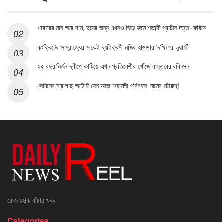
খাবারের মান আর দাম, দুয়ের জন্য এখনও ভিড় জমে শতাব্দী প্রাচীন দত্ত কেবিনে
কংক্রিটের সাম্রাজ্যের মাঝেই ব্যতিক্রমী নজির হাওড়ার ‘দক্ষিণের ডুয়ার্স’
২৫ বছর নির্জন দ্বীপে কাটিয়ে এখন প্রতিবেশীর খোঁজে বাস্তবের রবিনসন
সেদিনের চারাগাছ অটোই যেন আজ ‘শ্যামলী পরিবহন’ নামের মহীরুহ!
রোজ হোক বাঁচার খবর
Categories