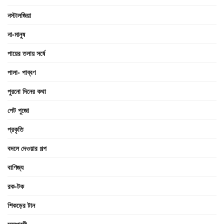
নস্টালজিয়া
না-মানুষ
পায়ের তলায় সর্ষে
পালা- পাব্বণ
পুরনো দিনের কথা
পেট পুজো
প্রকৃতি
বদলে দেওয়ার গল্প
বাণিজ্য
রক-টক
শিকড়ের টান
সমপ্রেমী