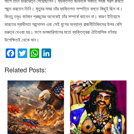
সালে তিনি ভারতরত্ন পেয়েছিলেন। ব্যক্তিগত জীবনকে সর্বদাই সহজ সরল রাখতে
পছন্দ করতেন তিনি। মৃত্যুর সময় তাঁর ব্যক্তিগত সম্পত্তি বলতে কিছুই ছিল না।
কিন্তু তবুও বর্তমান প্রজন্মের অনেকেই তাঁর সম্পর্কে জানেন না। কারণ ইতিহাসে
ভারতের স্বাধীনতা আন্দোলন এবং সেই যুগের অন্যান্য রাজনীতিবিদদের উপর বেশি
গুরুত্ব দেওয়া হয়। ফলে গুলজারিলালের মতো ব্যক্তিত্বরা ঐতিহাসিক বর্ণনায়
উপেক্ষিতই থেকে যান।
F
T
W
Li
a
wi
h
n
Related Posts:
c
tt
at
k
e
er
s
e
b
A
dI
o
p
n
o
p
k