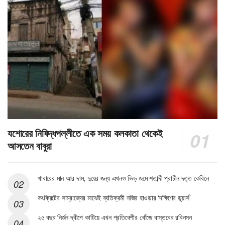
যশোরের নিষিদ্ধপল্লীতে এক সময় কলকাতা থেকেই
আসতেন বাবুরা
খাবারের মান আর দাম, দুয়ের জন্য এখনও ভিড় জমে শতাব্দী প্রাচীন দত্ত কেবিনে
কংক্রিটের সাম্রাজ্যের মাঝেই ব্যতিক্রমী নজির হাওড়ার ‘দক্ষিণের ডুয়ার্স’
২৫ বছর নির্জন দ্বীপে কাটিয়ে এখন প্রতিবেশীর খোঁজে বাস্তবের রবিনসন