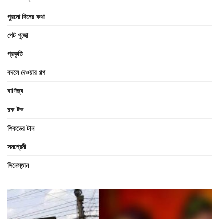
পুরনো দিনের কথা
পেট পুজো
প্রকৃতি
বদলে দেওয়ার গল্প
বাণিজ্য
রক-টক
শিকড়ের টান
সমপ্রেমী
সিনেস্তান