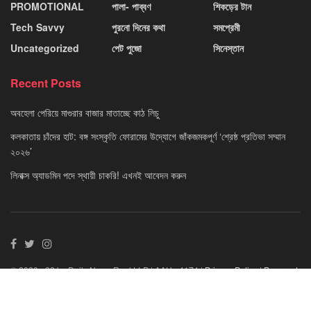
PROMOTIONAL
পালা- পাব্বণ
শিকড়ের টান
Tech Savvy
পুরনো দিনের কথা
সমপ্রেমী
Uncategorized
পেট পুজো
সিনেস্তান
Recent Posts
অবহেলা পেরিয়ে মাগুরার বাজার মাতাচ্ছে কাঠ লিচু
কলকাতায় চাঁদের হাট: বঙ্গ সংস্কৃতি ফোরামের উদ্যোগে জাঁকজমকপূর্ণ ‘শ্রেষ্ঠ প্রতিভা সম্মান
২০২৬’
লিনাক্স অ্যাডমিন পদে স্থায়ী চাকরি! এখনই আবেদন করুন
© 2020 - 22 by Daily News Reel LLP | AAU - 4174 |
Privacy Policy
|
Powered
By Neuvo