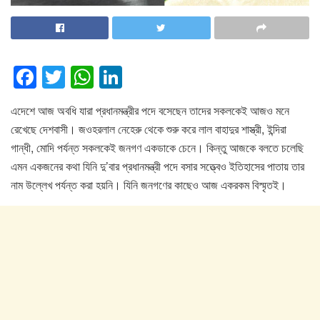
F
T
W
Li
a
wi
h
n
এদেশে আজ অবধি যারা প্রধানমন্ত্রীর পদে বসেছেন তাদের সকলকেই আজও মনে
c
tt
at
k
রেখেছে দেশবাসী। জওহরলাল নেহেরু থেকে শুরু করে লাল বাহাদুর শাস্ত্রী, ইন্দিরা
e
er
s
e
গান্ধী, মোদি পর্যন্ত সকলকেই জনগণ একডাকে চেনে। কিন্তু আজকে বলতে চলেছি
b
A
dI
এমন একজনের কথা যিনি দু’বার প্রধানমন্ত্রী পদে বসার সত্ত্বেও ইতিহাসের পাতায় তার
o
p
n
নাম উল্লেখ পর্যন্ত করা হয়নি। যিনি জনগণের কাছেও আজ একরকম বিস্মৃতই।
o
p
k