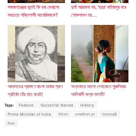
সমাজতন্ত্রের ভূতই কি ভয় দেখালো
দুর্গা আরাধনা নয়, 'হুদুর' মহিষাসুর বধে
সবচেয়ে শক্তিশালী আমেরিকাকে?
শোকপালন হয়…
আদালতের প্রাঙ্গণে বাংলা ভাষার প্রাণ
অন্ধকারে আলো দেখাচ্ছেন পুরুলিয়ার
প্রতিষ্ঠা তাঁর হাত ধরেই!
আদিবাসী কন্যা মালতী!
Tags:
Feature
Gulzarilal Nanda
History
Prime Minister of India
ইতিহাস
গুলজারিলাল নন্দ
প্রধানমন্ত্রী
ফিচার