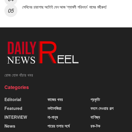
সেদিনের চারাগাছ অটোই যেন আজ ‘শ্যামলী পরিবহন’ নামের মহীরুহ!
রোজ হোক বাঁচার খবর
Categories
Editorial
কাজের খবর
প্রকৃতি
Featured
নস্টালজিয়া
বদলে দেওয়ার গল্প
INTERVIEW
না-মানুষ
বাণিজ্য
News
পায়ের তলায় সর্ষে
রক-টক