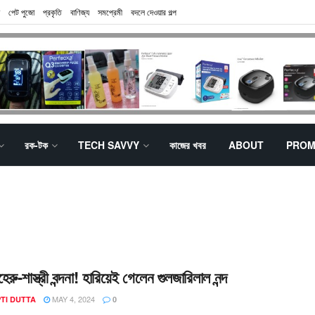
পেট পুজো
প্রকৃতি
বাণিজ্য
সমপ্রেমী
বদলে দেওয়ার গল্প
রক-টক
TECH SAVVY
কাজের খবর
ABOUT
PROM
হেরু-শাস্ত্রী বন্দনা! হারিয়েই গেলেন গুলজারিলাল নন্দ
MAY 4, 2024
TI DUTTA
0