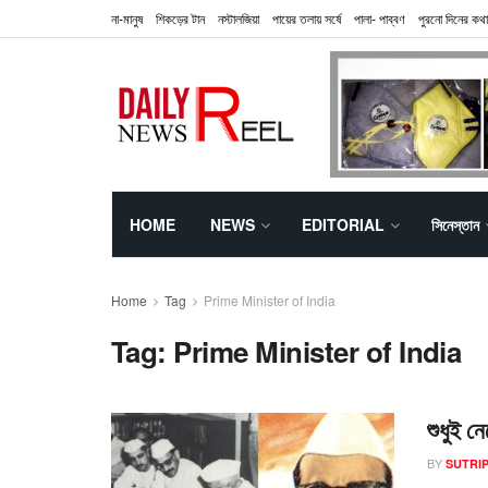
না-মানুষ
শিকড়ের টান
নস্টালজিয়া
পায়ের তলায় সর্ষে
পালা- পাব্বণ
পুরনো দিনের কথা
HOME
NEWS
EDITORIAL
সিনেস্তান
Home
Tag
Prime Minister of India
Tag:
Prime Minister of India
শুধুই নে
BY
SUTRIP