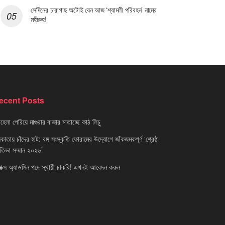
সেদিনের চারাগাছ অটোই যেন আজ ‘শ্যামলী পরিবহন’ নামের
মহীরুহ!
ecent Posts
েলা পেরিয়ে মাগুরার বাজার মাতাচ্ছে কাঠ লিচু
াতায় চাঁদের হাট: বঙ্গ সংস্কৃতি ফোরামের উদ্যোগে জাঁকজমকপূর্ণ ‘শ্রেষ্ঠ
রতিভা সম্মান ২০২৬’
নাক্স অ্যাডমিন পদে স্থায়ী চাকরি! এখনই আবেদন করুন