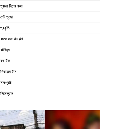
পুরনো দিনের কথা
পেট পুজো
প্রকৃতি
বদলে দেওয়ার গল্প
বাণিজ্য
রক-টক
শিকড়ের টান
সমপ্রেমী
সিনেস্তান