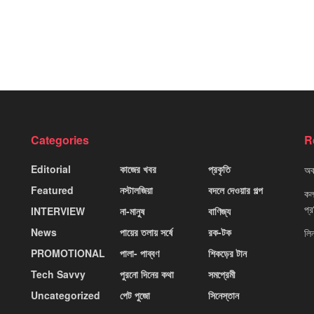
Categories
R
Editorial
কাজের খবর
প্রকৃতি
অবহ
Featured
নস্টালজিয়া
বদলে দেওয়ার গল্প
কলক
প্
INTERVIEW
না-মানুষ
বাণিজ্য
News
পায়ের তলায় সর্ষে
রক-টক
লি
PROMOTIONAL
পালা- পাব্বণ
শিকড়ের টান
Tech Savvy
পুরনো দিনের কথা
সমপ্রেমী
Uncategorized
পেট পুজো
সিনেস্তান