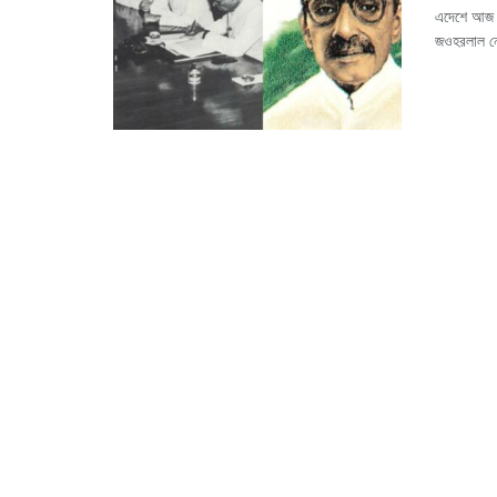
এদেশে আজ অ
জওহরলাল নেহ