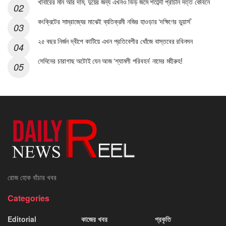
খাবারের মান আর দাম, দুয়ের জন্য এখনও ভিড় জমে শতাব্দী প্রাচীন দত্ত কেবিনে
কংক্রিটের সাম্রাজ্যের মাঝেই ব্যতিক্রমী নজির হাওড়ার ‘দক্ষিণের ডুয়ার্স’
২৫ বছর নির্জন দ্বীপে কাটিয়ে এখন প্রতিবেশীর খোঁজে বাস্তবের রবিনসন
সেদিনের চারাগাছ অটোই যেন আজ ‘শ্যামলী পরিবহন’ নামের মহীরুহ!
রোজ হোক বাঁচার খবর
Categories
Editorial
কাজের খবর
প্রকৃতি