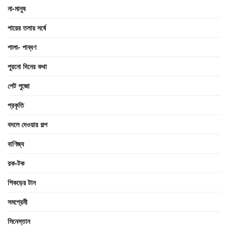
না-মানুষ
পায়ের তলায় সর্ষে
পালা- পাব্বণ
পুরনো দিনের কথা
পেট পুজো
প্রকৃতি
বদলে দেওয়ার গল্প
বাণিজ্য
রক-টক
শিকড়ের টান
সমপ্রেমী
সিনেস্তান