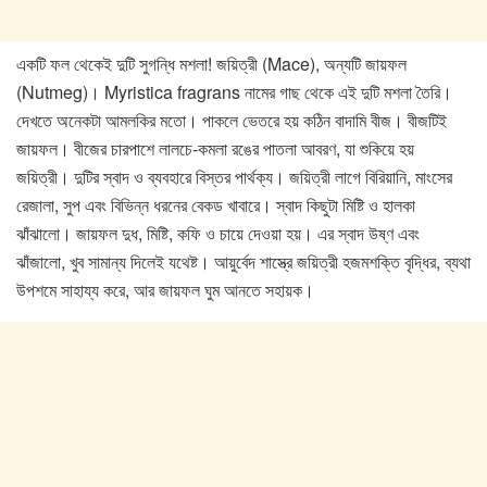
একটি ফল থেকেই দুটি সুগন্ধি মশলা! জয়িত্রী (Mace), অন্যটি জায়ফল
(Nutmeg)। Myristica fragrans নামের গাছ থেকে এই দুটি মশলা তৈরি।
দেখতে অনেকটা আমলকির মতো। পাকলে ভেতরে হয় কঠিন বাদামি বীজ। বীজটিই
জায়ফল। বীজের চারপাশে লালচে-কমলা রঙের পাতলা আবরণ, যা শুকিয়ে হয়
জয়িত্রী। দুটির স্বাদ ও ব্যবহারে বিস্তর পার্থক্য। জয়িত্রী লাগে বিরিয়ানি, মাংসের
রেজালা, সুপ এবং বিভিন্ন ধরনের বেকড খাবারে। স্বাদ কিছুটা মিষ্টি ও হালকা
ঝাঁঝালো। জায়ফল দুধ, মিষ্টি, কফি ও চায়ে দেওয়া হয়। এর স্বাদ উষ্ণ এবং
ঝাঁজালো, খুব সামান্য দিলেই যথেষ্ট। আয়ুর্বেদ শাস্ত্রে জয়িত্রী হজমশক্তি বৃদ্ধির, ব্যথা
উপশমে সাহায্য করে, আর জায়ফল ঘুম আনতে সহায়ক।