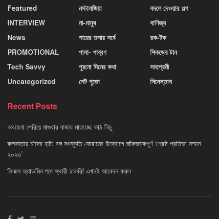
Featured
নস্টালজিয়া
বদলে দেওয়ার গল্প
INTERVIEW
না-মানুষ
বাণিজ্য
News
পায়ের তলায় সর্ষে
রক-টক
PROMOTIONAL
পালা- পাব্বণ
শিকড়ের টান
Tech Savvy
পুরনো দিনের কথা
সমপ্রেমী
Uncategorized
পেট পুজো
সিনেস্তান
Recent Posts
অবহেলা পেরিয়ে মাগুরার বাজার মাতাচ্ছে কাঠ লিচু
কলকাতায় চাঁদের হাট: বঙ্গ সংস্কৃতি ফোরামের উদ্যোগে জাঁকজমকপূর্ণ ‘শ্রেষ্ঠ প্রতিভা সম্মান
২০২৬’
লিনাক্স অ্যাডমিন পদে স্থায়ী চাকরি! এখনই আবেদন করুন