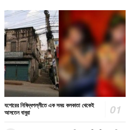
যশোরের নিষিদ্ধপল্লীতে এক সময় কলকাতা থেকেই
আসতেন বাবুরা