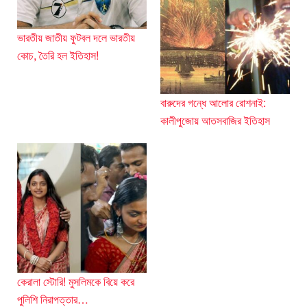
ভারতীয় জাতীয় ফুটবল দলে ভারতীয়
কোচ, তৈরি হল ইতিহাস!
বারুদের গন্ধে আলোর রোশনাই:
কালীপুজোয় আতসবাজির ইতিহাস
কেরালা স্টোরি! মুসলিমকে বিয়ে করে
পুলিশি নিরাপত্তার…