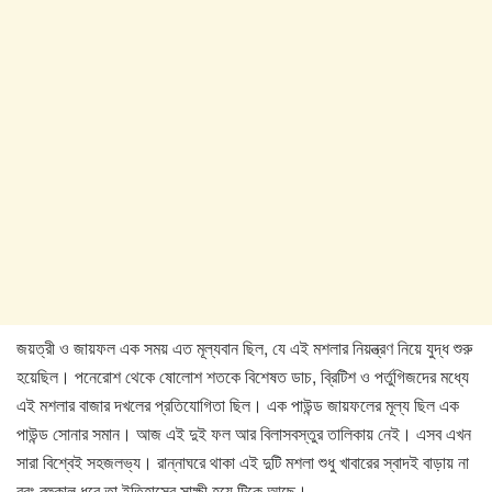
জয়ত্রী ও জায়ফল এক সময় এত মূল্যবান ছিল, যে এই মশলার নিয়ন্ত্রণ নিয়ে যুদ্ধ শুরু
হয়েছিল। পনেরোশ থেকে ষোলোশ শতকে বিশেষত ডাচ, ব্রিটিশ ও পর্তুগিজদের মধ্যে
এই মশলার বাজার দখলের প্রতিযোগিতা ছিল। এক পাউন্ড জায়ফলের মূল্য ছিল এক
পাউন্ড সোনার সমান। আজ এই দুই ফল আর বিলাসবস্তুর তালিকায় নেই। এসব এখন
সারা বিশ্বেই সহজলভ্য। রান্নাঘরে থাকা এই দুটি মশলা শুধু খাবারের স্বাদই বাড়ায় না
বরং বহুকাল ধরে তা ইতিহাসের সাক্ষী হয়ে টিকে আছে।