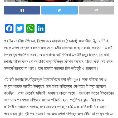
F
T
W
Li
a
wi
h
n
প্রাচীন ভারতীয় বণিকেরা, বিশেষ করে মালাবারের (কেরালা) ব্যবসায়ীরা, ইন্দোনেশিয়া
c
tt
at
k
থেকে মশলা সংগ্রহ করতেন এবং তা ভারতীয় রাজাদের কাছে সরবরাহ করতেন। একটি
e
er
s
e
কিংবদন্তি প্রচলিত আছে, যে মালাবারের এই বণিকরা এতটাই চতুর ছিলেন, যে তাঁরা
b
A
dI
মশলার আসল উৎস গোপন রাখার জন্য বিভিন্ন কৌশল করতেন, যাতে কেউ সেই উৎস
o
p
n
সম্পর্কে জানতে না পারে। তার মধ্যেই সম্ভবত ছিল জয়িত্রী ও জায়ফল।
o
p
এই দুটি মশলার উৎপত্তিস্থল ইন্দোনেশিয়ার বান্দা দ্বীপপুঞ্জ। আরব বণিকরা ষষ্ঠ ও
k
সপ্তম শতকে ভারতীয় উপকূলে এসে মশলা বাণিজ্যের এক নতুন দিগন্ত উন্মোচন
করেছিল। তখন থেকেই জয়িত্রী, জায়ফল ভারতে আসে। পনেরোশ শতকে ইউরোপের
আগমনের পর মশলা বাণিজ্যে ব্যাপক পরিবর্তন হয়। পর্তুগিজরা বান্দা দ্বীপ থেকে
জয়িত্রী ও জায়ফল সংগ্রহ করে ভারতের গোয়া, কোচি এবং কালিকটে নিয়ে আসে।
পরে ডাচরা বান্দা দ্বীপের নিয়ন্ত্রণ নেয় এবং মশলা বাণিজ্যে একচেটিয়া আধিপত্য কায়েম