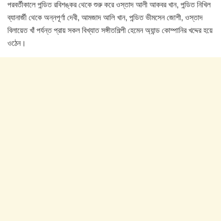
পরবর্তীকালে পন্ডিত রবিশঙ্কর থেকে শুরু করে ওস্তাদ আলী আকবর খান, পন্ডিত নিখিল
ব্যানার্জী থেকে অন্নপূর্ণা দেবী, আমজাদ আলি খান, পন্ডিত ভীমসেন জোশী, ওস্তাদ
বিলায়েত খাঁ পর্যন্ত প্রায় সকল বিখ্যাত সঙ্গীতশিল্পী হেমেন অ্যান্ড কোম্পানির খদ্দের হয়ে
ওঠেন।