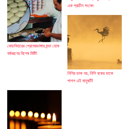
এক প্রাচীন সংবেদ
কোচবিহারের প্রেমেরডাঙ্গার মন্ডা হোক
বর্ষবরণের বিশেষ মিষ্টি!
নিশির ডাক নয়, নিশি বকের ডাকে
পাগল এই মানুষটি!