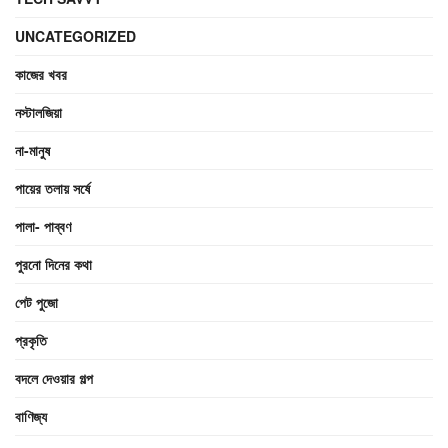
UNCATEGORIZED
কাজের খবর
নস্টালজিয়া
না-মানুষ
পায়ের তলায় সর্ষে
পালা- পাব্বণ
পুরনো দিনের কথা
পেট পুজো
প্রকৃতি
বদলে দেওয়ার গল্প
বাণিজ্য