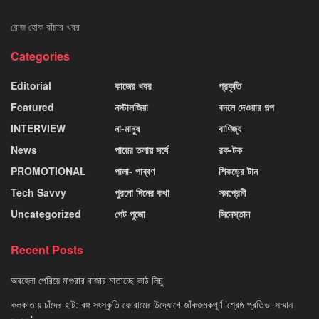
রোজ হোক বাঁচার খবর
Categories
Editorial
কাজের খবর
প্রকৃতি
Featured
নস্টালজিয়া
বদলে দেওয়ার গল্প
INTERVIEW
না-মানুষ
বাণিজ্য
News
পায়ের তলায় সর্ষে
রক-টক
PROMOTIONAL
পালা- পাব্বণ
শিকড়ের টান
Tech Savvy
পুরনো দিনের কথা
সমপ্রেমী
Uncategorized
পেট পুজো
সিনেস্তান
Recent Posts
অবহেলা পেরিয়ে মাগুরার বাজার মাতাচ্ছে কাঠ লিচু
কলকাতায় চাঁদের হাট: বঙ্গ সংস্কৃতি ফোরামের উদ্যোগে জাঁকজমকপূর্ণ ‘শ্রেষ্ঠ প্রতিভা সম্মান