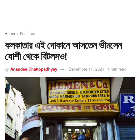
Home
Featured
কলকাতার এই দোকানে আসতেন ভীমসেন
যোশী থেকে বিটলসও!
by
Anandee Chattopadhyay
December 11, 2024
1 min read