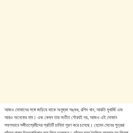
আজও দোকানের সঙ্গে জড়িয়ে থাকে অনুষ্কা শঙ্কর, রশিদ খান, আরতি মুখার্জি এবং
আরও অনেকের নাম। এবং কেবল তার অতীত গৌরবই নয়, আজও এই দোকান
সফলভাবে সঙ্গীতপ্রেমীদের প্রতিটি চাহিদা পূরণ করে চলেছে। হেমেন সেনের পুত্ররা
তাঁদের বাবার উত্তরাধিকার বয়ে নিয়ে চলেছেন। তাঁদের যন্ত্র তৈরিতে ব্যবহার হয় বিশেষ