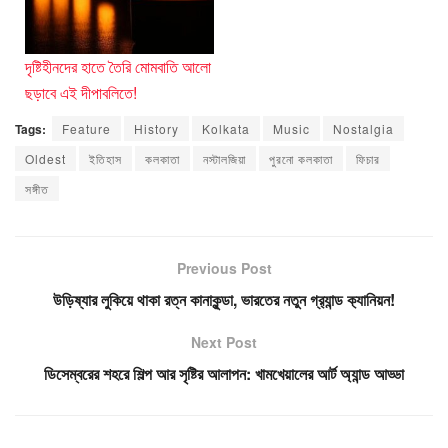
দৃষ্টিহীনদের হাতে তৈরি মোমবাতি আলো
ছড়াবে এই দীপাবলিতে!
Tags:
Feature
History
Kolkata
Music
Nostalgia
Oldest
ইতিহাস
কলকাতা
নস্টালজিয়া
পুরনো কলকাতা
ফিচার
সঙ্গীত
Previous Post
উড়িষ্যার লুকিয়ে থাকা রত্ন কানাকুন্ডা, ভারতের নতুন গ্র‍্যান্ড ক‍্যানিয়ন!
Next Post
ডিসেম্বরের শহরে শিল্প আর সৃষ্টির আলাপন: খামখেয়ালের আর্ট অ্যান্ড আড্ডা