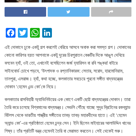
F
T
W
Li
a
wi
h
n
এই দোকানে ঢুকে একটু গল্প করলেই বেরিয়ে আসবে অবাক করা সমস্ত গল্প। দোকানের
c
tt
at
k
কোনো কারিগর হয়ত আপনাকে একটু দূরের চিরপুরাতন বেঞ্চটির দিকে আঙুল দেখিয়ে
e
er
s
e
বলবেন হ্যাঁ, ওই তো, এখানেই বসেছিলেন জর্জ হ্যারিসন বা রবি শঙ্কর! বাইরে
b
A
dI
সাইনবোর্ড চোখে পড়বে, ‘উৎপাদক ও রপ্তানিকারক: সেতার, সরোদ, হারমোনিয়াম,
o
p
n
তানপুরা, এসরাজ। হ্যাঁ, কথা হচ্ছে, কলকাতার সবচেয়ে পুরনো সঙ্গীত বাদ্যযন্ত্রের
দোকান ‘হেমেন এন্ড কো’কে নিয়ে।
o
p
k
কলকাতার রাসবিহারী অ্যাভিনিউয়ের এক কোণে একটি ছোট্ট বাদ্যযন্ত্রের দোকান। তারা
তৈরি করে চলেছে বিশ্বমানের বাদ্যযন্ত্র। সেগুলি পৌঁছে যাচ্ছে সুদূর ব্রিটেনের রকব্যান্ড
বিটলস থেকে ভারতীয় শাস্ত্রীয় সঙ্গীতের তাবড় তাবড় মহারথীদের হাতে। এই ‘হেমেন
অ্যান্ড কো’-এর প্রতিষ্ঠাতা হেমেন চন্দ্র সেন। ইনি ছিলেন মাইহারের আলাউদ্দিন খানের
শিষ্য। তাঁর প্রতিটি যন্ত্র হেমেনই তৈরি বা মেরামত করতেন। সেই থেকেই শুরু।