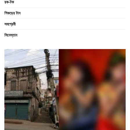
রক-টক
শিকড়ের টান
সমপ্রেমী
সিনেস্তান