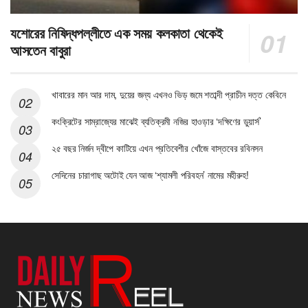
যশোরের নিষিদ্ধপল্লীতে এক সময় কলকাতা থেকেই
আসতেন বাবুরা
খাবারের মান আর দাম, দুয়ের জন্য এখনও ভিড় জমে শতাব্দী প্রাচীন দত্ত কেবিনে
কংক্রিটের সাম্রাজ্যের মাঝেই ব্যতিক্রমী নজির হাওড়ার ‘দক্ষিণের ডুয়ার্স’
২৫ বছর নির্জন দ্বীপে কাটিয়ে এখন প্রতিবেশীর খোঁজে বাস্তবের রবিনসন
সেদিনের চারাগাছ অটোই যেন আজ ‘শ্যামলী পরিবহন’ নামের মহীরুহ!