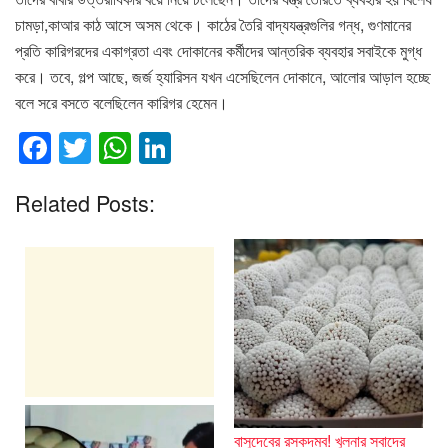
চামড়া,কাআর কাঠ আসে অসম থেকে। কাঠের তৈরি বাদ্যযন্ত্রগুলির গন্ধ, গুণমানের
প্রতি কারিগরদের একাগ্রতা এবং দোকানের কর্মীদের আন্তরিক ব্যবহার সবাইকে মুগ্ধ
করে। তবে, গল্প আছে, জর্জ হ্যারিসন যখন এসেছিলেন দোকানে, আলোর আড়াল হচ্ছে
বলে সরে বসতে বলেছিলেন কারিগর হেমেন।
F
T
W
Li
a
wi
h
n
Related Posts:
c
tt
at
k
e
er
s
e
b
A
dI
o
p
n
o
p
k
বাসুদেবের রসকদম্ব! খুলনার স্বাদের