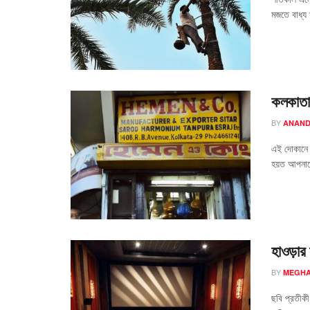
মজতে বাধ্য
কলকাতা
BY
ANAND
এই দোকানে 
হয়ত আপনাকে
হাওড়ার
BY
MEGHA
ছবি প্রতীক