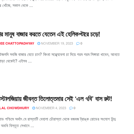
র খোঁজে, সকাল থেকে ...
রার মানুষ বাজার করতে যেতেন এই হেলিকপ্টারে চড়ে!
NOVEMBER 19, 2023
EE CHATTOPADHYAY
0
জলদি সবজি বাজার যেতে চান? কিংবা সন্ধ্যেবেলা চা দিয়ে গরম গরম সিঙ্গারা খাবেন, আনতে
পাড়া থেকেই? এইসব ...
টালজিয়ায় জীবন্ত তিলোত্তমার সেই ‘এল ৭বি’ বাস রুট!
NOVEMBER 4, 2023
 LAL CHOWDHURY
0
রোড পশ্চিমে অর্থাৎ যে রাস্তাটি বেহালা চৌরাস্তা থেকে বজবজ ট্রাঙ্ক রোডের সংযোগ বিন্দু
অবধি বিস্তৃত সেখানে ...