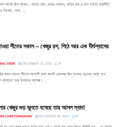
কেল মানেই ছিল আড্ডা। পাড়ার মোর, চায়ের দোকান, বাড়ির রক-এ বসে চলতো রাজনীতি
রে সিনেমা, খেলা, ...
যাওয়া শীতের সকাল – খেজুর রস, পিঠে আর এক দীর্ঘশ্বাসের
DECEMBER 19, 2025
RIAL DESK
0
মীর মনাম হোসেন শীতের আগমনী বার্তা মানেই একসময় ছিল বাংলার গ্রামের মেঠো পথে
মুল ব্যস্ততা আর উৎসবের আমেজ। ...
ংলার খেজুর গুড় ভুলতে বসেছে তার আসল স্বাদ!
DECEMBER 28, 2024
EE CHATTOPADHYAY
0
ই মন যেন খেজুর গুড়ের গন্ধে ভরে ওঠে। ঝোলা গুড় হোক কিংবা পাটালি গুড়—এর স্বাদে