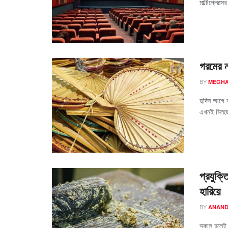
মাল্টিপ্লেক্স
গরমের ন
BY
MEGHA
দুদিন আগে 
এখনই মিলছে
প্রযুক্ত
হারিয়ে
BY
ANAND
সকাল হলেই প