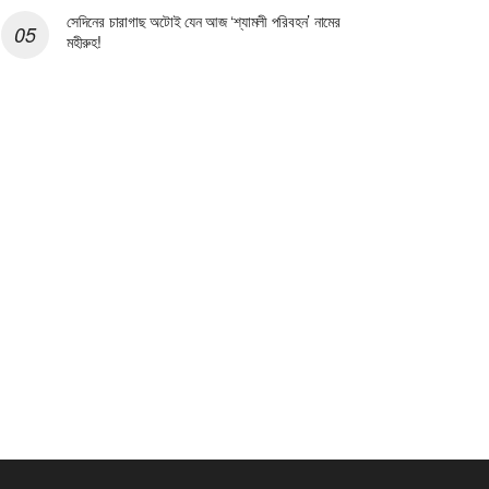
সেদিনের চারাগাছ অটোই যেন আজ ‘শ্যামলী পরিবহন’ নামের
মহীরুহ!