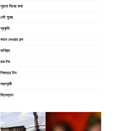
পুরনো দিনের কথা
পেট পুজো
প্রকৃতি
বদলে দেওয়ার গল্প
বাণিজ্য
রক-টক
শিকড়ের টান
সমপ্রেমী
সিনেস্তান