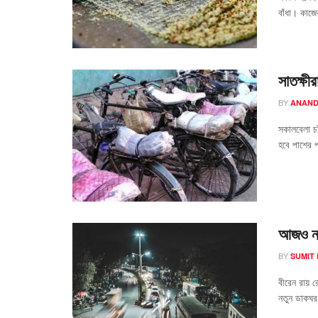
বাঁধা। কাজে
সাতক্ষী
BY
ANAND
সকালবেলা চট
হবে পাশের 
আজও নস্
BY
SUMIT
বীরেন রায় 
নতুন ডাকঘর 