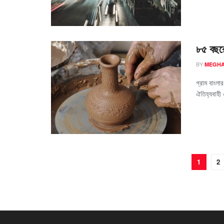
৮৫ বছরের
BY
MEGHA
গ্রাম বাংলার
ঐতিহ্যবাহী
1
2