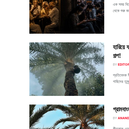
এক সময় বি
থেকে শুরু ক
হারিয়ে 
গল্প!
BY
EDITO
প্রতিবেদক 
গাছিদের তু
গ্রামবা
BY
ANAND
শীতকাল এলে