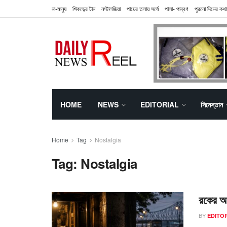
না-মানুষ
শিকড়ের টান
নস্টালজিয়া
পায়ের তলায় সর্ষে
পালা- পাব্বণ
পুরনো দিনের কথা
HOME
NEWS
EDITORIAL
সিনেস্তান
Home
Tag
Nostalgia
Tag:
Nostalgia
রকের আড
BY
EDITO