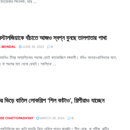
ের দৈত্যাকার সিনেপর্দা, আর ...
স্টালজিয়াকে বাঁচাতে আজও স্বপ্ন বুনছে তালপাতার পাখা
JUNE 26, 2024
 MONDAL
0
অবধিও তীব্র অস্বস্তিকর গরমের চোটে কাতরাচ্ছিল বঙ্গবাসী। যদিও আবহাওয়াবিদদের মতে,
 না গরমের হাত থেকে রেহাই। স্বস্তির ...
ির ভিড়ে বাতিল লোকশিল্প ‘শিল কাটাও’, শিল্পীরাও যাচ্ছেন
MARCH 28, 2024
EE CHATTOPADHYAY
0
্রতিদিনের মত ছেনি হাতুড়ি নিয়ে বেরিয়ে পড়েন মানুষটা। শীত হোক, বা গ্রীষ্ম, রুটিন