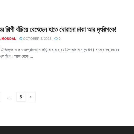
 শিল্পী বাঁচিয়ে রেখেছেন হাতে ঘোরানো চাকা আর মৃৎশিল্পকে!
OCTOBER 3, 2023
 MONDAL
0
 ঐতিহ্যের সঙ্গে ওতপ্রোতভাবে জড়িয়ে রয়েছে যে শিল্প তার নাম মৃৎশিল্প। বাংলার বহু বছরের
 এক শিল্প। আজ থেকে ...
…
5